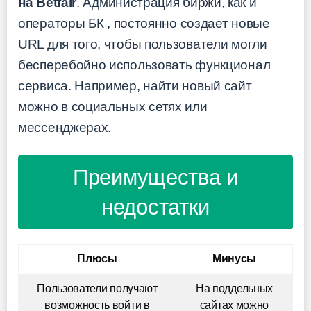
на Betfair
. Администрация биржи, как и
операторы БК
, постоянно создает новые
URL для того, чтобы пользователи могли
бесперебойно использовать функционал
сервиса. Например, найти новый сайт
можно в социальных сетях или
мессенджерах.
Преимущества и
недостатки
Плюсы
Минусы
Пользователи получают
На поддельных
возможность войти в
сайтах можно