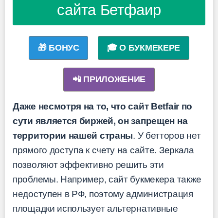
сайта Бетфаир
🎁 БОНУС
🎓 О БУКМЕКЕРЕ
📲 ПРИЛОЖЕНИЕ
Даже несмотря на то, что сайт Betfair по
сути является биржей, он запрещен на
территории нашей страны
. У бетторов нет
прямого доступа к счету на сайте. Зеркала
позволяют эффективно решить эти
проблемы. Например, сайт букмекера
также
недоступен в РФ, поэтому администрация
площадки использует альтернативные