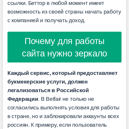
ссылки. Беттор в любой момент имеет
возможность из своей страны начать работу
с компанией и получать доход.
Почему для работы
сайта нужно зеркало
Каждый сервис, который предоставляет
букмекерские услуги, должен
легализоваться в Российской
Федерации
. В Betfair не только не
согласились выполнять условия для работы
в стране, но и заблокировали аккаунты всех
россиян. К примеру, если пользователь