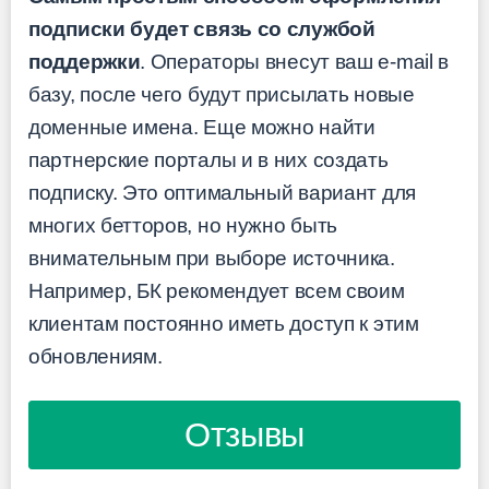
подписки будет связь со службой
поддержки
. Операторы внесут ваш e-mail в
базу, после чего будут присылать новые
доменные имена. Еще можно найти
партнерские порталы и в них создать
подписку. Это оптимальный вариант для
многих бетторов, но нужно быть
внимательным при выборе источника.
Например, БК
рекомендует всем своим
клиентам постоянно иметь доступ к этим
обновлениям.
Отзывы