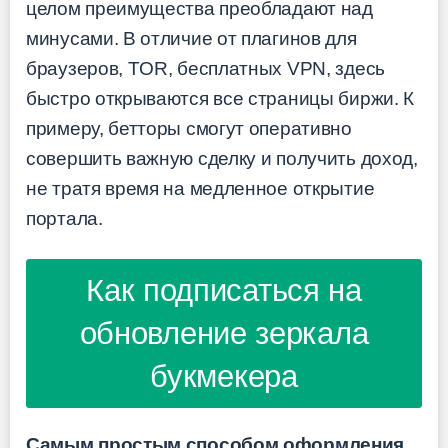
целом преимущества преобладают над
минусами. В отличие от плагинов для
браузеров, TOR, бесплатных VPN, здесь
быстро открываются все страницы биржи. К
примеру, бетторы смогут оперативно
совершить важную сделку и получить доход,
не тратя время на медленное открытие
портала.
Как подписаться на
обновление зеркала
букмекера
Самым простым способом оформления