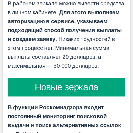
В рабочем зеркале можно вывести средства
в личном кабинете.
Для этого выполняем
авторизацию в сервисе, указываем
подходящий способ получения выплаты
и создаем заявку
. Никаких трудностей в
этом процесс нет. Минимальная сумма
выплаты составляет 20 долларов, а
максимальная — 50 000 долларов.
Новые зеркала
В функции Роскомнадзора входит
постоянный мониторинг поисковой
выдачи и поиск альтернативных ссылок