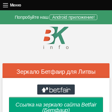
Меню
Меню
Попробуйте наш
Android приложение!
Зеркало Бетфаир для Литвы
Ссылка на зеркало сайта Betfair
(Бетфаир)