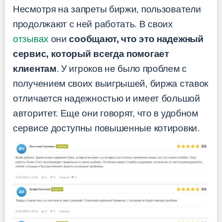
Несмотря на запреты биржи, пользователи
продолжают с ней работать. В своих
отзывах
они
сообщают, что это надежный
сервис, который всегда помогает
клиентам
. У игроков не было проблем с
получением своих выигрышей, биржа ставок
отличается надежностью и имеет большой
авторитет. Еще они говорят, что в удобном
сервисе доступны повышенные котировки.