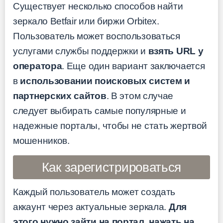
Существует несколько способов найти
зеркало Betfair или биржи Orbitex.
Пользователь может воспользоваться
услугами службы поддержки и
взять URL у
оператора
. Еще один вариант заключается
в
использовании поисковых систем и
партнерских сайтов
. В этом случае
следует выбирать самые популярные и
надежные порталы, чтобы не стать жертвой
мошенников.
Как зарегистрироваться
Каждый пользователь может создать
аккаунт через актуальные зеркала.
Для
этого нужно зайти на портал, нажать на