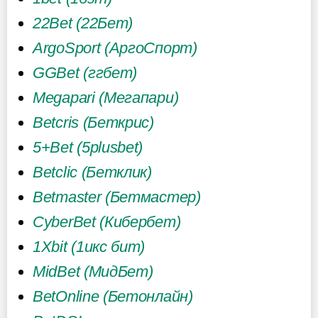
22Bet (22Бет)
ArgoSport (АргоСпорт)
GGBet (ггбет)
Megapari (Мегапари)
Betcris (Беткрис)
5+Bet (5plusbet)
Betclic (Бетклик)
Betmaster (Бетмастер)
CyberBet (Кибербет)
1Xbit (1икс бит)
MidBet (МидБет)
BetOnline (Бетонлайн)