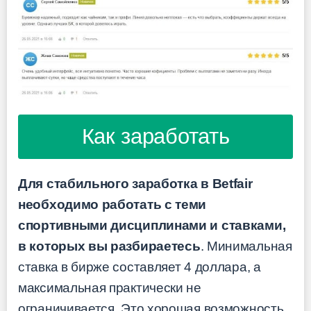
Как заработать
Для стабильного заработка в Betfair
необходимо работать с теми
спортивными дисциплинами и ставками,
в которых вы разбираетесь
. Минимальная
ставка в бирже составляет 4 доллара, а
максимальная практически не
ограничивается. Это хорошая возможность