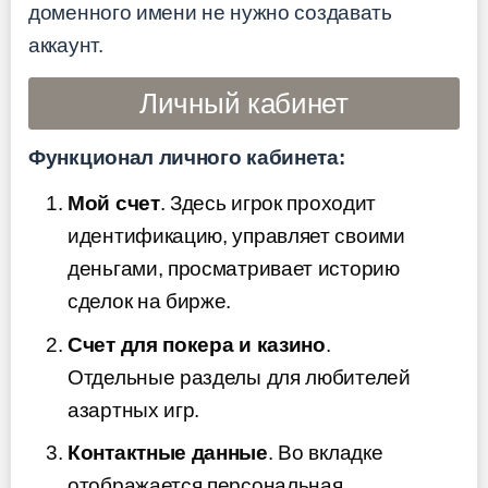
доменного имени не нужно создавать
аккаунт.
Личный кабинет
Функционал личного кабинета:
Мой счет
. Здесь игрок проходит
идентификацию, управляет своими
деньгами, просматривает историю
сделок на бирже.
Счет для покера и казино
.
Отдельные разделы для любителей
азартных игр.
Контактные данные
. Во вкладке
отображается персональная