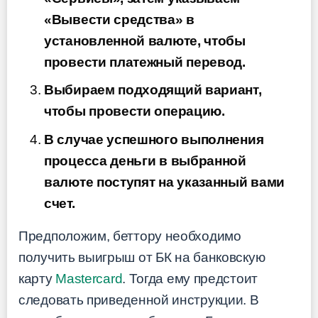
«Вывести средства» в
установленной валюте, чтобы
провести платежный перевод.
Выбираем подходящий вариант,
чтобы провести операцию.
В случае успешного выполнения
процесса деньги в выбранной
валюте поступят на указанный вами
счет.
Предположим, беттору необходимо
получить выигрыш от БК на банковскую
карту
Mastercard
. Тогда ему предстоит
следовать приведенной инструкции. В