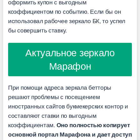
оформить купон с выгодным
коэффициентом по событию. Если бы он
использовал рабочее зеркало БК, то успел
бы совершить ставку.
Актуальное зеркало
Марафон
При помощи адреса зеркала бетторы
решают проблемы с посещением
иностранных сайтов букмекерских контор и
составляют ставки по выгодным
коэффициентам.
Оно полностью копирует
основной портал Марафона и дает доступ