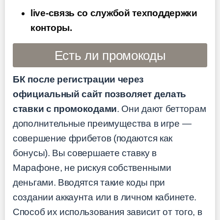
live-связь со службой техподдержки
конторы.
Есть ли промокоды
БК после регистрации через
официальный сайт позволяет делать
ставки с промокодами
. Они дают бетторам
дополнительные преимущества в игре —
совершение фрибетов (подаются как
бонусы). Вы совершаете ставку в
Марафоне, не рискуя собственными
деньгами. Вводятся такие коды при
создании аккаунта или в личном кабинете.
Способ их использования зависит от того, в