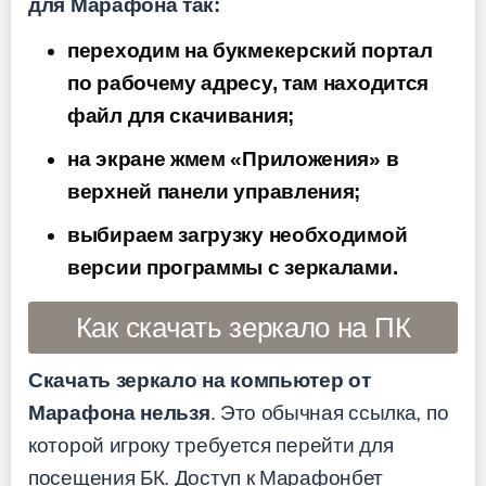
для Марафона так:
переходим на букмекерский портал
по рабочему адресу, там находится
файл для скачивания;
на экране жмем «Приложения» в
верхней панели управления;
выбираем загрузку необходимой
версии программы с зеркалами.
Как скачать зеркало на ПК
Скачать зеркало на компьютер от
Марафона нельзя
. Это обычная ссылка, по
которой игроку требуется перейти для
посещения БК. Доступ к Марафонбет