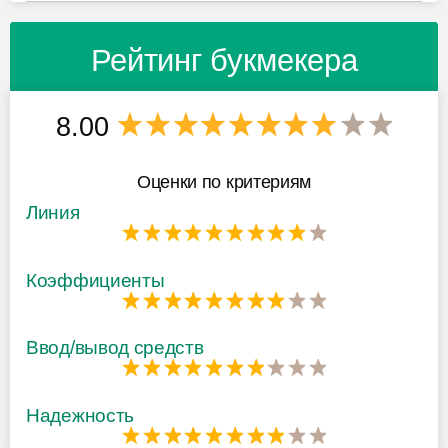
Рейтинг букмекера
8.00
Оценки по критериям
Линия
Коэффициенты
Ввод/вывод средств
Надежность