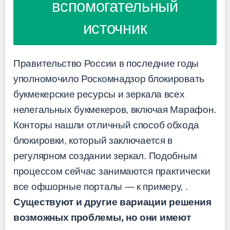
вспомогательный
источник
Правительство России в последние годы
уполномочило Роскомнадзор блокировать
букмекерские ресурсы и зеркала всех
нелегальных букмекеров, включая Марафон.
Конторы нашли отличный способ обхода
блокировки, который заключается в
регулярном создании зеркал. Подобным
процессом сейчас занимаются практически
все офшорные порталы — к примеру,
.
Существуют и другие вариации решения
возможных проблемы, но они имеют