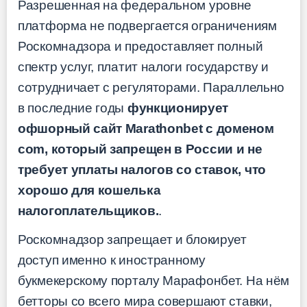
Разрешенная на федеральном уровне
платформа не подвергается ограничениям
Роскомнадзора и предоставляет полный
спектр услуг, платит налоги государству и
сотрудничает с регуляторами. Параллельно
в последние годы
функционирует
офшорный сайт Marathonbet с доменом
com, который запрещен в России и не
требует уплаты налогов со ставок, что
хорошо для кошелька
налогоплательщиков.
.
Роскомнадзор запрещает и блокирует
доступ именно к иностранному
букмекерскому порталу Марафонбет. На нём
бетторы со всего мира совершают ставки,