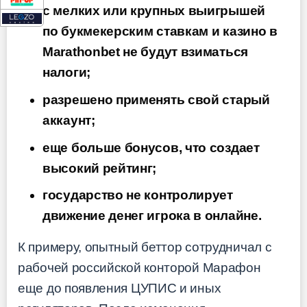
с мелких или крупных выигрышей
по букмекерским ставкам и казино в
Marathonbet не будут взиматься
налоги;
разрешено применять свой старый
аккаунт;
еще больше бонусов, что создает
высокий рейтинг;
государство не контролирует
движение денег игрока в онлайне.
К примеру, опытный беттор сотрудничал с
рабочей российской конторой Марафон
еще до появления ЦУПИС и иных