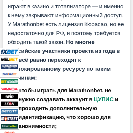
играют в казино и тотализаторе — и именно
к нему закрывают информационный доступ.
У Marathonbet есть лицензия Кюрасао, но ее
недостаточно для РФ, и поэтому требуется
обходить такой закон.
Но многие
российские участники проекта из года в
год всё равно переходят к
заблокированному ресурсу по таким
причинам:
чтобы играть для Marathonbet, не
нужно создавать аккаунт в
ЦУПИС
и
проходить дополнительную
идентификацию, что хорошо для
анонимности;