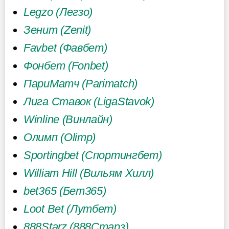
Legzo (Легзо)
Зенит (Zenit)
Favbet (Фавбет)
Фонбет (Fonbet)
ПариМатч (Parimatch)
Лига Ставок (LigaStavok)
Winline (Винлайн)
Олимп (Olimp)
Sportingbet (Спортингбет)
William Hill (Вильям Хилл)
bet365 (Бет365)
Loot Bet (Лутбет)
888Starz (888Старз)