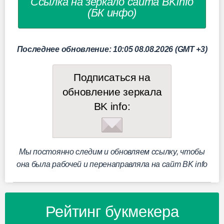
Ссылка на зеркало сайта BKinfo
(БК инфо)
Последнее обновление: 10:05 08.08.2026 (GMT +3)
Подписаться на
обновление зеркала
BK info:
Мы постоянно следим и обновляем ссылку, чтобы
она была рабочей и перенаправляла на сайт BK info
Рейтинг букмекера