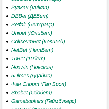
Вулкан (Vulkan)
DBBet (ДББет)
Betfair (Бетфаир)
Unibet (Юнибет)
ColiseumBet (Колизей)
NetBet (НетБет)
10Bet (10бет)
Noxwin (Ноксвин)
5Dimes (5Даймс)
Фан Спорт (Fan Sport)
Sbobet (Сбобет)
Gamebookers (Геймбукерс)