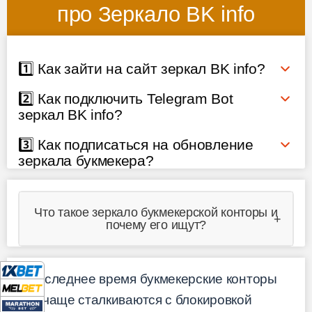
про Зеркало BK info
1️⃣ Как зайти на сайт зеркал BK info?
2️⃣ Как подключить Telegram Bot
зеркал BK info?
3️⃣ Как подписаться на обновление
зеркала букмекера?
Что такое зеркало букмекерской конторы и
почему его ищут?
В последнее время букмекерские конторы
все чаще сталкиваются с блокировкой