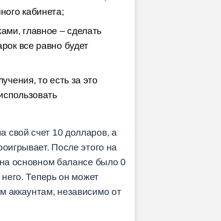
ного кабинета;
ами, главное – сделать
рок все равно будет
учения, то есть за это
 использовать
 свой счет 10 долларов, а
роигрывает. После этого на
 на основном балансе было 0
 него. Теперь он может
м аккаунтам, независимо от