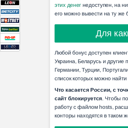
этих денег
недоступен, на ни
его можно вывести на ту же 
Для как
Любой бонус доступен клиент
Украина, Беларусь и другие
Германии, Турции, Португали
список которых можно найти
Что касается России, с то
сайт блокируется
. Чтобы п
работу с файлом hosts, рас
конторы находятся в таком ж