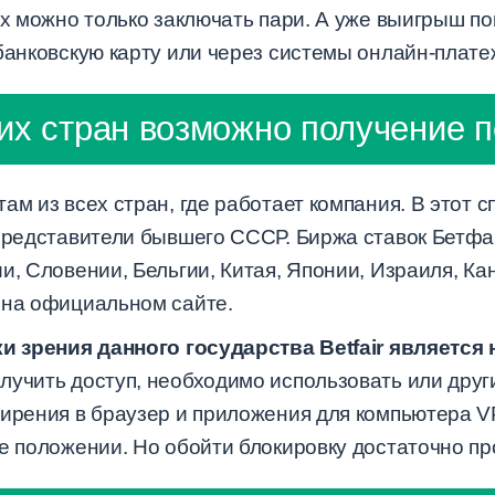
х можно только заключать пари. А уже выигрыш поп
банковскую карту или через системы онлайн-плате
их стран возможно получение 
ам из всех стран, где работает компания. В этот с
 представители бывшего СССР. Биржа ставок Бетф
и, Словении, Бельгии, Китая, Японии, Израиля, Кан
 на официальном сайте.
чки зрения данного государства
Betfair является
олучить доступ, необходимо использовать
или друг
ширения в браузер и приложения для компьютера V
е положении. Но обойти блокировку достаточно пр