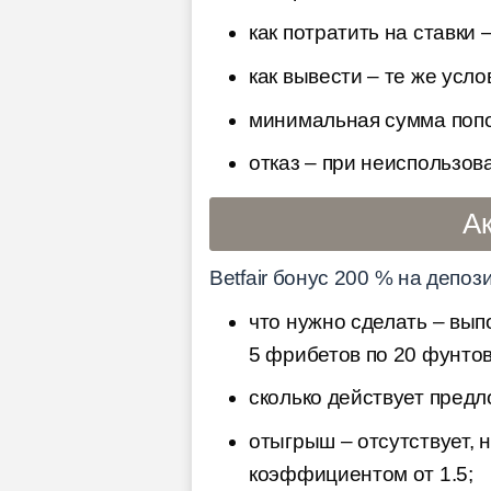
как потратить на ставки 
как вывести – те же усло
минимальная сумма попо
отказ – при неиспользов
Ак
Betfair бонус 200 % на депо
что нужно сделать – вып
5 фрибетов по 20 фунтов
сколько действует предл
отыгрыш – отсутствует, 
коэффициентом от 1.5;