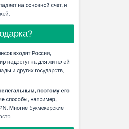
адает на основной счет, и
жей.
подарка?
писок входят Россия,
аир недоступна для жителей
ады и других государств,
 нелегальным, поэтому его
ие способы, например,
PN. Многие букмекерские
осто.