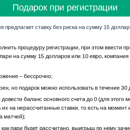
Подарок при регистрации
я предлагает ставку без риска на сумму 15 доллар
олнить процедуру регистрации, при этом ввести п
 пари на сумму 15 долларов или 10 евро, компания 
ожение – бессрочно;
ен, но подарок можно использовать в течение 30 
– довести баланс основного счета до 0 (для этого 
ь их на нерассчитанные ставки, то есть на момент
а матчей);
, как пари будет рассчитано, выигрыш по нему зачи