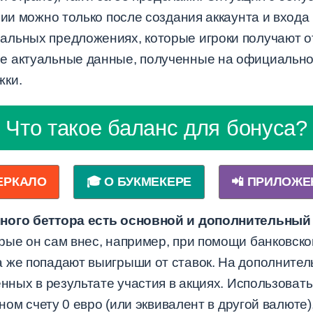
нии можно только после создания аккаунта и входа 
льных предложениях, которые игроки получают о
е актуальные данные, полученные на официальном
жки.
Что такое баланс для бонуса?
ЕРКАЛО
🎓 О БУКМЕКЕРЕ
📲 ПРИЛОЖЕ
ного беттора есть основной и дополнительный
рые он сам внес, например, при помощи банковско
 же попадают выигрыши от ставок. На дополнител
енных в результате участия в акциях. Использовать
вном счету 0 евро (или эквивалент в другой валюте),