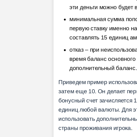
эти деньги можно будет
минимальная сумма попо
первую ставку именно на
составлять 15 единиц ам
отказ – при неиспользов
время баланс основного 
дополнительный баланс.
Приведем пример использова
затем еще 10. Он делает пер
бонусный счет зачисляется 1
единиц любой валюты. Для эт
использовать дополнительны
страны проживания игрока.