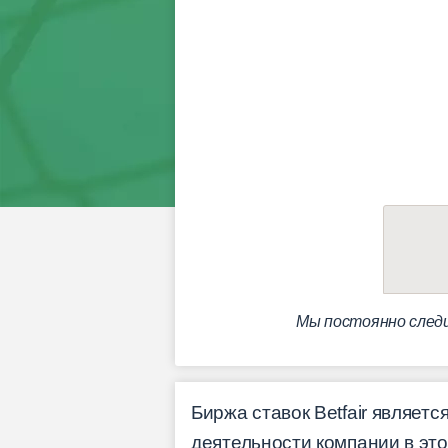
Мы постоянно следим
Биржа ставок Betfair являет
деятельности компании в это