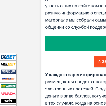
узнать о них на сайте компа
разную информацию о специа
материале мы собрали самы
общении со службой поддер
⭐ З
У каждого зарегистрирован
размещаются средства, кото
электронных платежей. Сюда
деньги в виде баллов, получ
в тех случаях, когда на осно