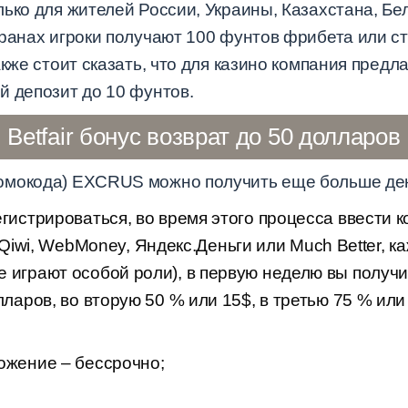
ько для жителей России, Украины, Казахстана, Бе
ранах игроки получают 100 фунтов фрибета или стр
акже стоит сказать, что для казино компания предл
й депозит до 10 фунтов.
Betfair бонус возврат до 50 долларов
омокода) EXCRUS можно получить еще больше ден
егистрироваться, во время этого процесса ввести
er, Qiwi, WebMoney, Яндекс.Деньги или Much Better, 
 играют особой роли), в первую неделю вы получ
лларов, во вторую 50 % или 15$, в третью 75 % или
ожение – бессрочно;