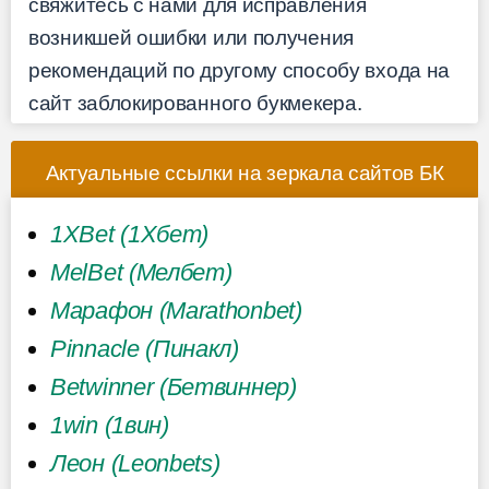
свяжитесь с нами для исправления
возникшей ошибки или получения
рекомендаций по другому способу входа на
сайт заблокированного букмекера.
Актуальные ссылки на зеркала сайтов БК
1XBet (1Хбет)
MelBet (Мелбет)
Марафон (Marathonbet)
Pinnacle (Пинакл)
Betwinner (Бетвиннер)
1win (1вин)
Леон (Leonbets)