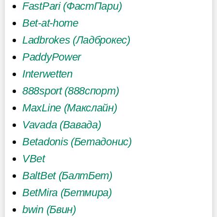
FastPari (ФастПари)
Bet-at-home
Ladbrokes (Ладброкес)
PaddyPower
Interwetten
888sport (888спорт)
MaxLine (Макслайн)
Vavada (Вавада)
Betadonis (Бетадонис)
VBet
BaltBet (БалтБет)
BetMira (Бетмира)
bwin (Бвин)