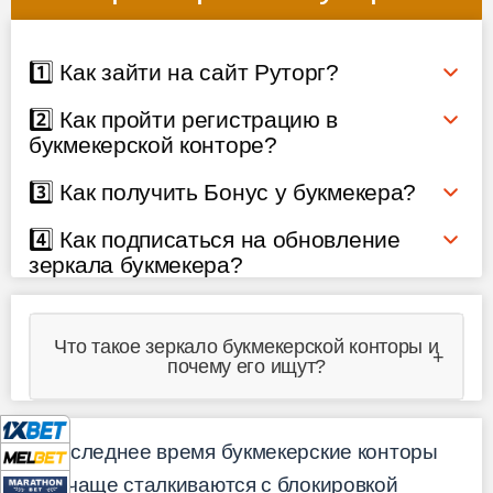
1️⃣ Как зайти на сайт Руторг?
2️⃣ Как пройти регистрацию в
букмекерской конторе?
3️⃣ Как получить Бонус у букмекера?
4️⃣ Как подписаться на обновление
зеркала букмекера?
Что такое зеркало букмекерской конторы и
почему его ищут?
В последнее время букмекерские конторы
все чаще сталкиваются с блокировкой