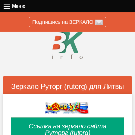
Меню
Меню
Подпишись на ЗЕРКАЛО
Зеркало Руторг (rutorg) для Литвы
Ссылка на зеркало сайта
Руторг (rutorg)