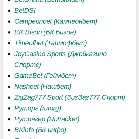
BetDSI
Campeonbet (Кампеонбет)
BK Bison (БК Бизон)
Timeofbet (Таймофбет)
JoyCasino Sports (Джойказино
Спортс)
GameBet (Геймбет)
Nashbet (Нашбет)
ZigZag777 Sport (ЗигЗаг777 Спорт)
Руторг (rutorg)
Рутрекер (Rutracker)
BKinfo (БК инфо)