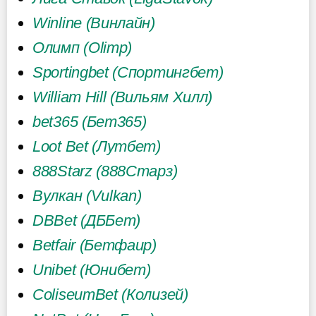
Winline (Винлайн)
Олимп (Olimp)
Sportingbet (Спортингбет)
William Hill (Вильям Хилл)
bet365 (Бет365)
Loot Bet (Лутбет)
888Starz (888Старз)
Вулкан (Vulkan)
DBBet (ДББет)
Betfair (Бетфаир)
Unibet (Юнибет)
ColiseumBet (Колизей)