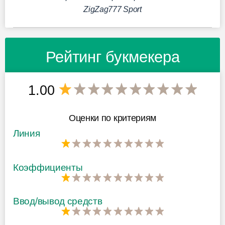
ZigZag777 Sport
Рейтинг букмекера
1.00
Оценки по критериям
Линия
Коэффициенты
Ввод/вывод средств