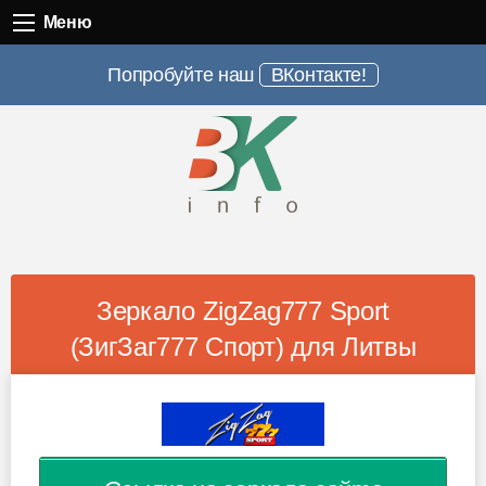
Меню
Меню
Попробуйте наш
ВКонтакте!
Зеркало ZigZag777 Sport
(ЗигЗаг777 Спорт) для Литвы