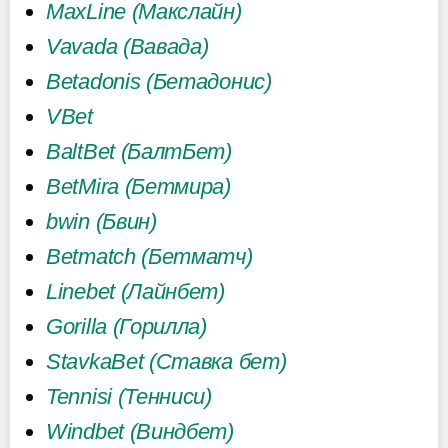
MaxLine (Макслайн)
Vavada (Вавада)
Betadonis (Бетадонис)
VBet
BaltBet (БалтБет)
BetMira (Бетмира)
bwin (Бвин)
Betmatch (Бетматч)
Linebet (Лайнбет)
Gorilla (Горилла)
StavkaBet (Ставка бет)
Tennisi (Тенниси)
Windbet (Виндбет)