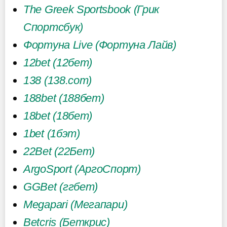
The Greek Sportsbook (Грик
Спортсбук)
Фортуна Live (Фортуна Лайв)
12bet (12бет)
138 (138.com)
188bet (188бет)
18bet (18бет)
1bet (1бэт)
22Bet (22Бет)
ArgoSport (АргоСпорт)
GGBet (ггбет)
Megapari (Мегапари)
Betcris (Беткрис)