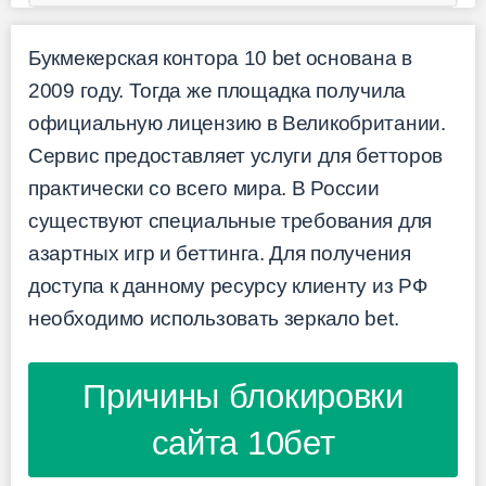
Букмекерская контора 10 bet основана в
2009 году. Тогда же площадка получила
официальную лицензию в Великобритании.
Сервис предоставляет услуги для бетторов
практически со всего мира. В России
существуют специальные требования для
азартных игр и беттинга. Для получения
доступа к данному ресурсу клиенту из РФ
необходимо использовать зеркало bet.
Причины блокировки
сайта 10бет