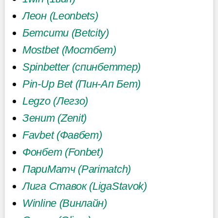
Леон (Leonbets)
Бетсити (Betcity)
Mostbet (Мостбет)
Spinbetter (спинбеттер)
Pin-Up Bet (Пин-Ап Бет)
Legzo (Легзо)
Зенит (Zenit)
Favbet (Фавбет)
Фонбет (Fonbet)
ПариМатч (Parimatch)
Лига Ставок (LigaStavok)
Winline (Винлайн)