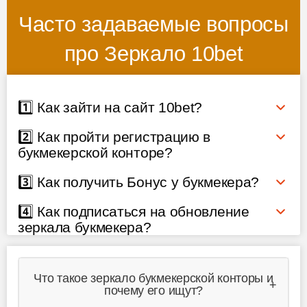
Часто задаваемые вопросы
про Зеркало 10bet
1️⃣ Как зайти на сайт 10bet?
2️⃣ Как пройти регистрацию в
букмекерской конторе?
3️⃣ Как получить Бонус у букмекера?
4️⃣ Как подписаться на обновление
зеркала букмекера?
Что такое зеркало букмекерской конторы и
почему его ищут?