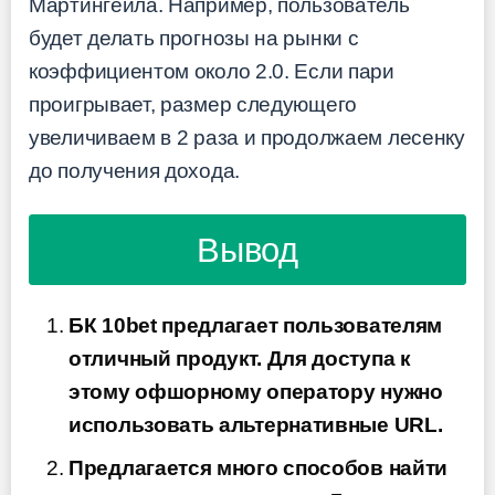
Мартингейла. Например, пользователь
будет делать прогнозы на рынки с
коэффициентом около 2.0. Если пари
проигрывает, размер следующего
увеличиваем в 2 раза и продолжаем лесенку
до получения дохода.
Вывод
БК 10bet предлагает пользователям
отличный продукт. Для доступа к
этому офшорному оператору нужно
использовать альтернативные URL.
Предлагается много способов найти