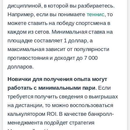
дисциплиной, в которой вы разбираетесь.
Например, если вы понимаете
теннис
, то
можете ставить на победу спортсмена в
каждом из сетов. Минимальная ставка на
площадке составляет 1 доллар, а
максимальная зависит от популярности
противостояния и доходит до 7 000
долларов.
Новички для получения опыта могут
работать с минимальными пари
. Если
требуется получить сведения о выигрышах
на дистанции, то можно воспользоваться
калькулятором ROI. В качестве банкролл-
менеджмента подойдет стратегия