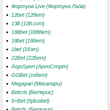
Фортуна Live (Фортуна Лайв)
12bet (12бет)
138 (138.com)
188bet (188бет)
18bet (18бет)
1bet (1бэт)
22Bet (22Бет)
ArgoSport (АргоСпорт)
GGBet (ггбет)
Megapari (Мегапари)
Betcris (Беткрис)
5+Bet (5plusbet)
Betclic (Бетклик)