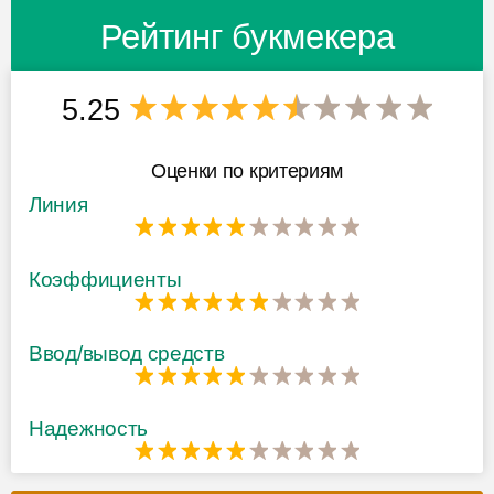
Рейтинг букмекера
5.25
Оценки по критериям
Линия
Коэффициенты
Ввод/вывод средств
Надежность