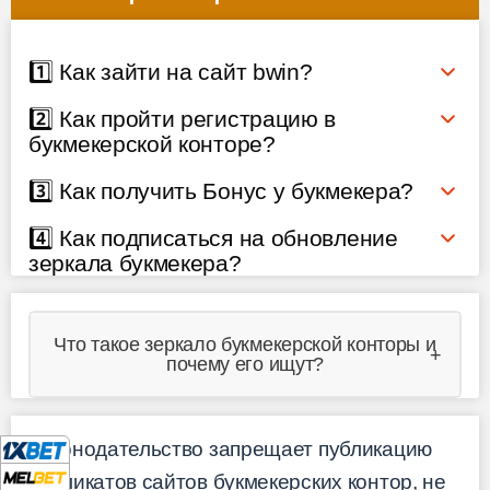
1️⃣ Как зайти на сайт bwin?
2️⃣ Как пройти регистрацию в
букмекерской конторе?
3️⃣ Как получить Бонус у букмекера?
4️⃣ Как подписаться на обновление
зеркала букмекера?
Что такое зеркало букмекерской конторы и
почему его ищут?
Законодательство запрещает публикацию
дубликатов сайтов букмекерских контор, не