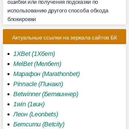
ошибки или получения подсказки по
использованию другого способа обхода
блокировки
Актуальные ссылки на зеркала сайтов БК
1XBet (1Хбет)
MelBet (Мелбет)
Марафон (Marathonbet)
Pinnacle (Пинакл)
Betwinner (Бетвиннер)
1win (1вин)
Леон (Leonbets)
Бетсити (Betcity)