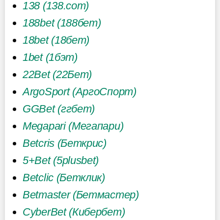
138 (138.com)
188bet (188бет)
18bet (18бет)
1bet (1бэт)
22Bet (22Бет)
ArgoSport (АргоСпорт)
GGBet (ггбет)
Megapari (Мегапари)
Betcris (Беткрис)
5+Bet (5plusbet)
Betclic (Бетклик)
Betmaster (Бетмастер)
CyberBet (Кибербет)