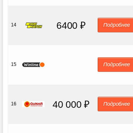
6400 ₽
Подробнее
14
Подробнее
15
40 000 ₽
Подробнее
16