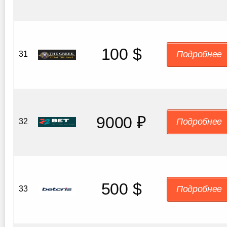
100 $
Подробнее
31
9000 ₽
Подробнее
32
500 $
Подробнее
33