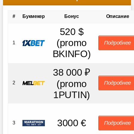
#
Букмекер
Бонус
Описание
520 $
(promo
Подробнее
1
BKINFO)
38 000 ₽
(promo
Подробнее
2
1PUTIN)
3000 €
Подробнее
3