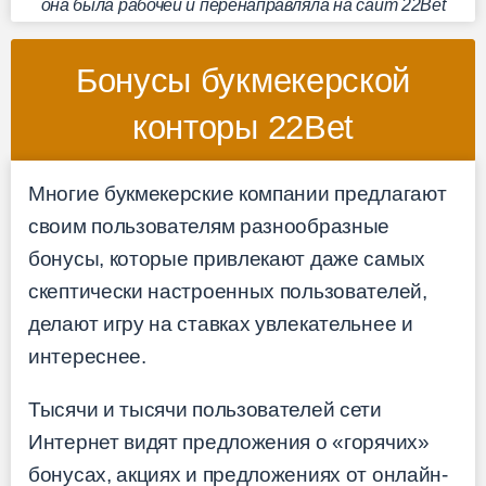
она была рабочей и перенаправляла на сайт 22Bet
Бонусы букмекерской
конторы 22Bet
Многие букмекерские компании предлагают
своим пользователям разнообразные
бонусы, которые привлекают даже самых
скептически настроенных пользователей,
делают игру на ставках увлекательнее и
интереснее.
Тысячи и тысячи пользователей сети
Интернет видят предложения о «горячих»
бонусах, акциях и предложениях от онлайн-