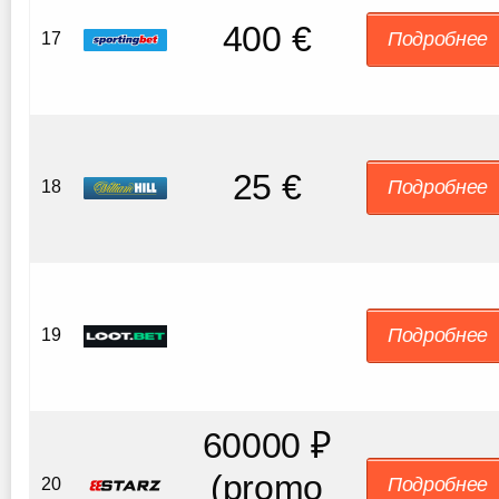
400 €
Подробнее
17
25 €
Подробнее
18
Подробнее
19
60000 ₽
(promo
Подробнее
20