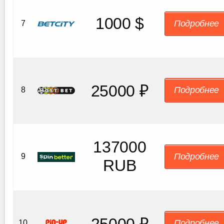
1000 $
Подробнее
7
25000 ₽
Подробнее
8
137000
Подробнее
9
RUB
25000 ₽
Подробнее
10