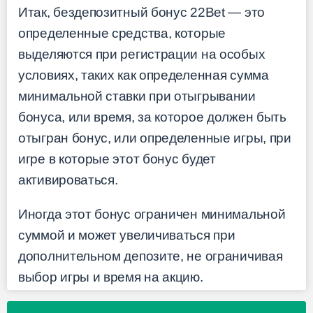
Итак, бездепозитный бонус 22Bet — это
определенные средства, которые
выделяются при регистрации на особых
условиях, таких как определенная сумма
минимальной ставки при отыгрывании
бонуса, или время, за которое должен быть
отыгран бонус, или определенные игры, при
игре в которые этот бонус будет
активироваться.
Иногда этот бонус ограничен минимальной
суммой и может увеличиваться при
дополнительном депозите, не ограничивая
выбор игры и время на акцию.