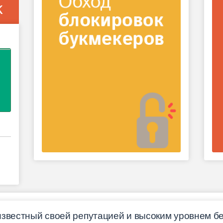
k
 известный своей репутацией и высоким уровнем б