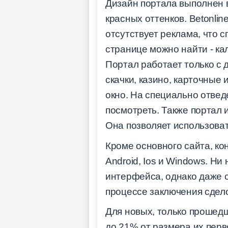
Дизайн портала выполнен в
красных оттенков. Betonli
отсутствует реклама, что 
странице можно найти - ка
Портал работает только с
скачки, казино, карточные
окно. На специально отве
посмотреть. Также портал 
Она позволяет использоват
Кроме основного сайта, к
Android, Ios и Windows. Н
интерфейса, однако даже 
процессе заключения сдело
Для новых, только прошед
до 21% от размера их перв