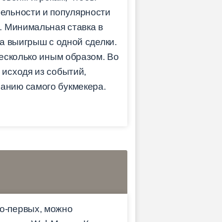
ельности и популярности
. Минимальная ставка в
а выигрыш с одной сделки.
несколько иным образом. Во
 исходя из событий,
анию самого букмекера.
о-первых, можно