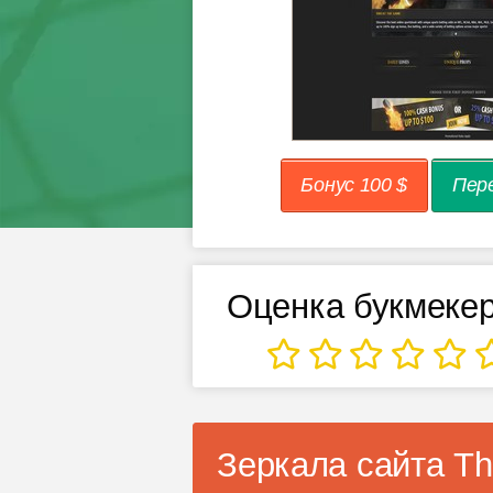
Бонус 100 $
Пер
Оценка букмеке
Зеркала сайта T