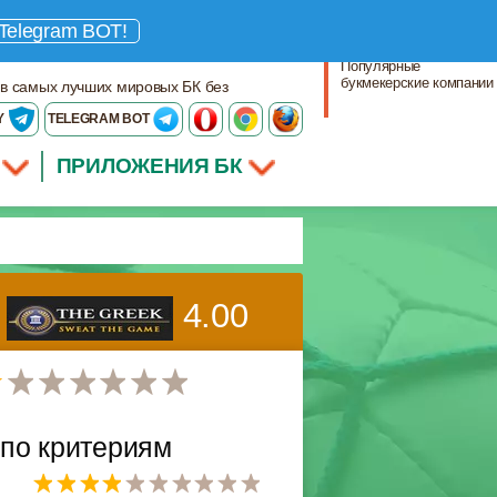
Что важно знать
Telegram BOT!
Рейтинг БК 4.00
Популярные
букмекерские компании
 в самых лучших мировых БК без
Y
TELEGRAM BOT
ПРИЛОЖЕНИЯ БК
К
4.00
по критериям