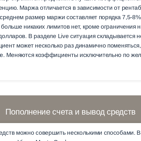
енцию. Маржа отличается в зависимости от рентаб
 среднем размер маржи составляет порядка 7,5-8%
 больше никаких лимитов нет, кроме ограничения н
долларов. В разделе Live ситуация складывается 
иент может несколько раз динамично поменяться,
ле. Меняются коэффициенты исключительно по жел
Пополнение счета и вывод средств
едств можно совершить несколькими способами. В