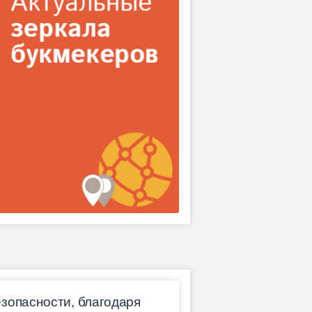
езопасности, благодаря