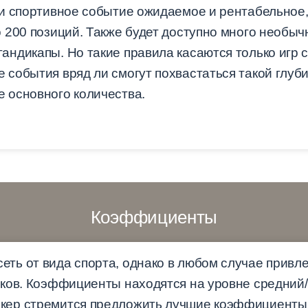
ли спортивное событие ожидаемое и рентабельное,
о 200 позиций. Также будет доступно много необы
андикапы. Но такие правила касаются только игр 
 события вряд ли смогут похвастаться такой глуб
 основного количества.
Коэффициенты
ть от вида спорта, однако в любом случае привл
роков. Коэффициенты находятся на уровне средний
кер стремится предложить лучшие коэффициенты 