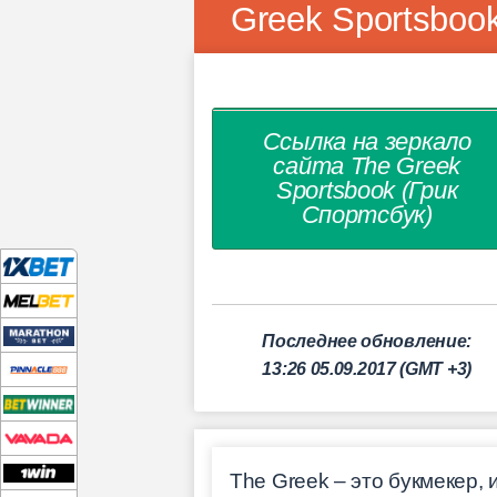
Greek Sportsboo
Ссылка на зеркало
сайта The Greek
Sportsbook (Грик
Спортсбук)
Последнее обновление:
13:26 05.09.2017 (GMT +3)
The Greek – это букмекер,