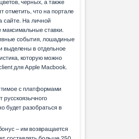
ветов, черных, а также
т отметить, что на портале
а сайте. На личной
е максимальные ставки.
тивные события, лошадиные
ни выделены в отдельное
истика, которую можно
lient для Apple Macbook.
естимое с платформами
ет русскоязычного
о будет разобраться в
бонус – им возвращается
ет составлять больше 250