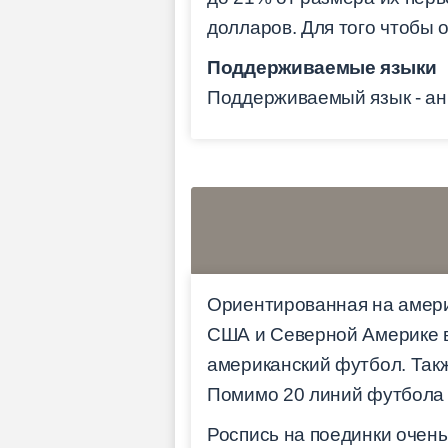
долларов. Для того чтобы 
Поддерживаемые языки
Поддерживаемый язык - ан
Ориентированная на амери
США и Северной Америке ви
американский футбол. Такж
Помимо 20 линий футбола м
Роспись на поединки очень