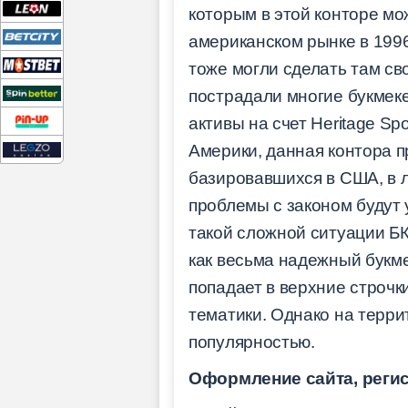
которым в этой конторе мо
американском рынке в 1996
тоже могли сделать там св
пострадали многие букмеке
активы на счет Heritage Sp
Америки, данная контора п
базировавшихся в США, в л
проблемы с законом будут 
такой сложной ситуации БК
как весьма надежный букме
попадает в верхние строч
тематики. Однако на терри
популярностью.
Оформление сайта, реги