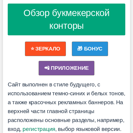
Обзор букмекерской
конторы
⭐ ЗЕРКАЛО
🎁 БОНУС
📲 ПРИЛОЖЕНИЕ
Сайт выполнен в стиле будущего, с
использованием темно-синих и белых тонов,
а также красочных рекламных баннеров. На
верхней части главной страницы
расположены основные разделы, например,
вход,
регистрация
, выбор языковой версии.