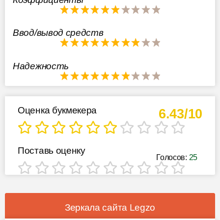
Ввод/вывод средств
Надежность
Оценка букмекера
6.43/10
Поставь оценку
Голосов:
25
Зеркала сайта Legzo