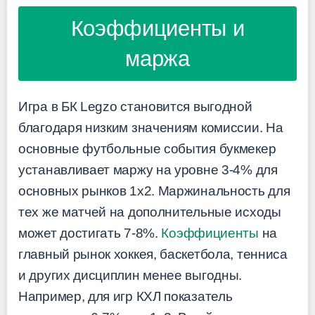
Коэффициенты и
маржа
Игра в БК Legzo становится выгодной
благодаря низким значениям комиссии. На
основные футбольные события букмекер
устанавливает маржу на уровне 3-4% для
основных рынков 1х2. Маржинальность для
тех же матчей на дополнительные исходы
может достигать 7-8%.
Коэффициенты
на
главный рынок хоккея, баскетбола, тенниса
и других дисциплин менее выгодны.
Например, для игр КХЛ показатель