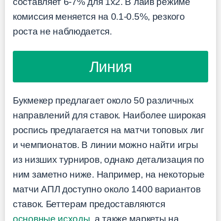
составляет 6-7% для 1х2. В лайв режиме
комиссия меняется на 0.1-0.5%, резкого
роста не наблюдается.
Линия
Букмекер предлагает около 50 различных
направлений для ставок. Наиболее широкая
роспись предлагается на матчи топовых лиг
и чемпионатов. В линии можно найти игры
из низших турниров, однако детализация по
ним заметно ниже. Например, на некоторые
матчи АПЛ доступно около 1400 вариантов
ставок. Беттерам предоставляются
основные исходы
, а также маркеты на