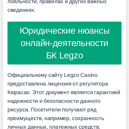
лояльности, правилах и других важных
сведениях.
Юридические нюансы
онлайн-деятельности
БК Legzo
Официальному сайту Legzo Casino
предоставлена лицензия от регулятора
Кюрасао. Этот документ является гарантией
надежности и безопасности данного
ресурса. Посетители получают ряд
преимуществ, например, сохранность
личных данных, платежных средств,