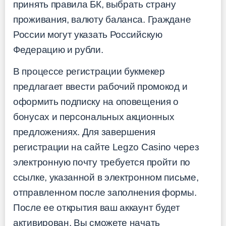
принять правила БК, выбрать страну
проживания, валюту баланса. Граждане
России могут указать Российскую
Федерацию и рубли.
В процессе регистрации букмекер
предлагает ввести рабочий промокод и
оформить подписку на оповещения о
бонусах и персональных акционных
предложениях. Для завершения
регистрации на сайте Legzo Casino через
электронную почту требуется пройти по
ссылке, указанной в электронном письме,
отправленном после заполнения формы.
После ее открытия ваш аккаунт будет
активирован. Вы сможете начать