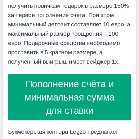
получить новичкам подарок в размере 150%
за первое пополнение счета. При этом
минимальный депозит составляет 10 евро, а
максимальный размер поощрения – 100
евро. Подарочные средства необходимо
проставить в 5 кратном размере, а
полученный выигрыш имеет вейджер 1х.
Пополнение счёта и
минимальная сумма
для ставки
Букмекерская контора Legzo предлагает