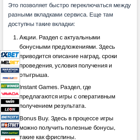
Это позволяет быстро переключаться между
разными вкладками сервиса. Еще там
доступны такие вкладки:
Акции. Раздел с актуальными
бонусными предложениями. Здесь
приводится описание наград, сроки
проведения, условия получения и
отыгрыша.
Instant Games. Раздел, где
предлагаются игры с оперативным
получением результата.
Bonus Buy. Здесь в процессе игры
можно получить полезные бонусы,
такие как фриспины.