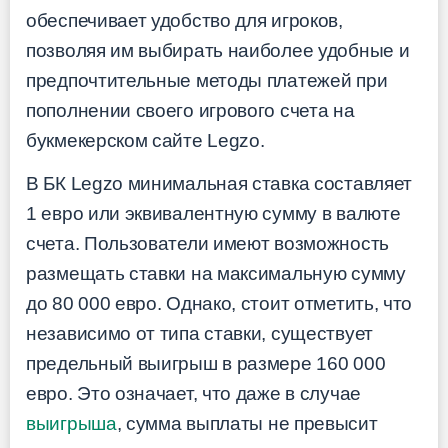
обеспечивает удобство для игроков,
позволяя им выбирать наиболее удобные и
предпочтительные методы платежей при
пополнении своего игрового счета на
букмекерском сайте Legzo.
В БК Legzo минимальная ставка составляет
1 евро или эквивалентную сумму в валюте
счета. Пользователи имеют возможность
размещать ставки на максимальную сумму
до 80 000 евро. Однако, стоит отметить, что
независимо от типа ставки, существует
предельный выигрыш в размере 160 000
евро. Это означает, что даже в случае
выигрыша
, сумма выплаты не превысит