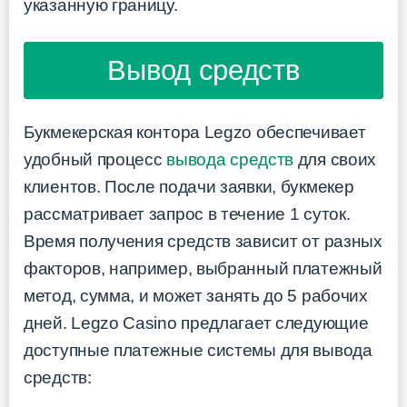
указанную границу.
Вывод средств
Букмекерская контора Legzo обеспечивает
удобный процесс
вывода средств
для своих
клиентов. После подачи заявки, букмекер
рассматривает запрос в течение 1 суток.
Время получения средств зависит от разных
факторов, например, выбранный платежный
метод, сумма, и может занять до 5 рабочих
дней. Legzo Casino предлагает следующие
доступные платежные системы для вывода
средств: