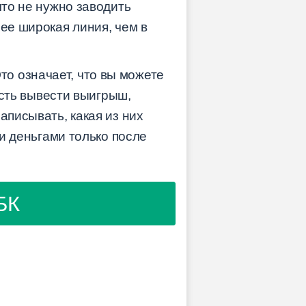
что не нужно заводить
ее широкая линия, чем в
о означает, что вы можете
есть вывести выигрыш,
аписывать, какая из них
ми деньгами только после
БК