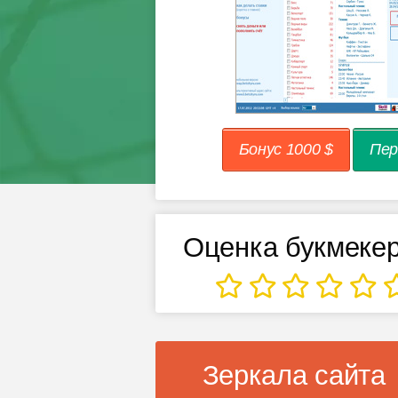
Бонус 1000 $
Пер
Оценка букмеке
Зеркала сайта