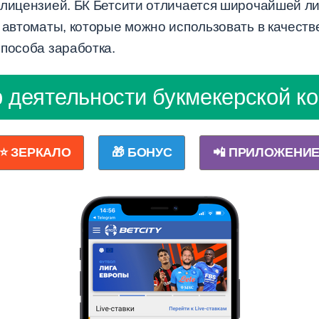
 лицензией. БК Бетсити отличается широчайшей л
е автоматы, которые можно использовать в качеств
пособа заработка.
 деятельности букмекерской к
⭐ ЗЕРКАЛО
🎁 БОНУС
📲 ПРИЛОЖЕНИ