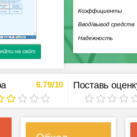
Коэффициенты
Ввод/вывод средств
Надежность
ейти на сайт
ра
6.79/10
Поставь оценк