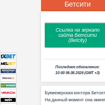
Бетсити
Ссылка на зеркало
сайта Бетсити
(Betcity)
Последнее обновление:
10:00 06.08.2026 (GMT +3)
Букмекерская контора Бетсит
На данный момент она имеет