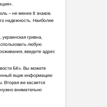
ация».
оль – не менее 8 знаков.
его надежность. Наиболее
 украинская гривна,
 использовать любую
проживания, введите адрес
овости БК». Вы можете
ктронный ящик информацию
. Вторая же касается
м нужно внимательно