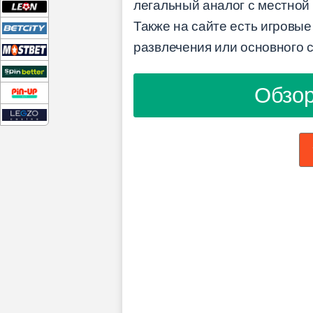
легальный аналог с местной
Также на сайте есть игровы
развлечения или основного с
Обзор