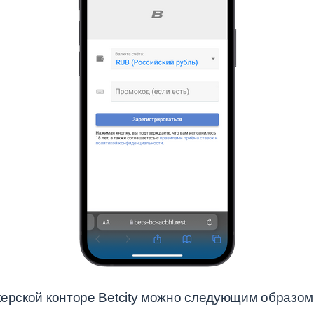
керской конторе Betcity можно следующим образом