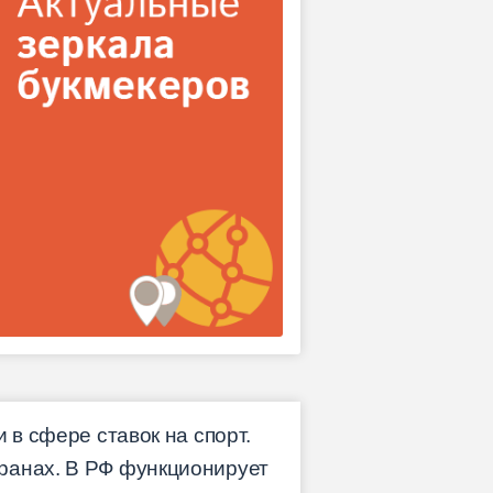
 в сфере ставок на спорт.
ранах. В РФ функционирует