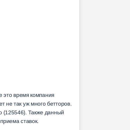
се это время компания
т не так уж много бетторов.
о (125546). Также данный
 приема ставок.