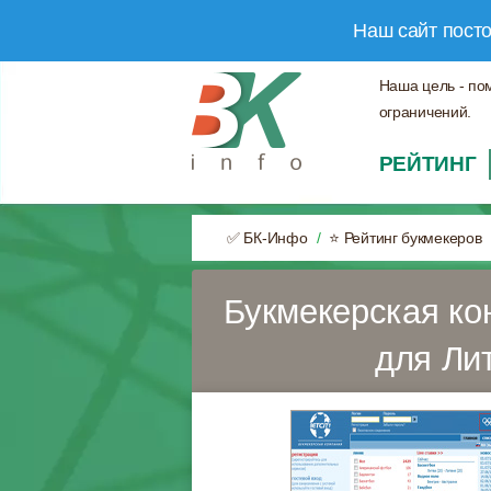
Наш сайт пост
Наша цель - по
ограничений.
РЕЙТИНГ
✅ БК-Инфо
⭐ Рейтинг букмекеров
Букмекерская кон
для Ли