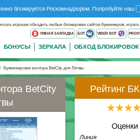
оянно блокируется Роскомнадзором.
Попробуйте наш
могать игрокам обходить любые блокировки сайтов букмекеров, играть
УМНАЯ ЗАКЛАДКА
БОТ
VIBER BOT
PROX
БОНУСЫ
ЗЕРКАЛА
ОБХОД БЛОКИРОВОК
Букмекерская контора BetCity для Литвы
тора BetCity
Рейтинг Б
твы
Оценки 
Линия