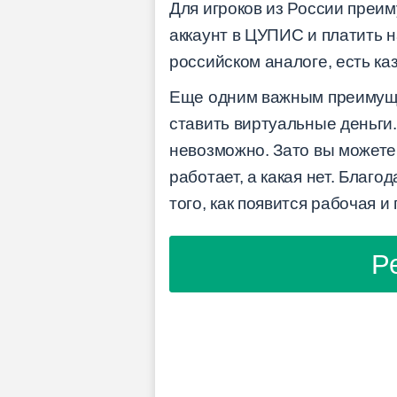
Для игроков из России преим
аккаунт в ЦУПИС и платить н
российском аналоге, есть ка
Еще одним важным преимущес
ставить виртуальные деньги. 
невозможно. Зато вы можете 
работает, а какая нет. Благ
того, как появится рабочая и
Р