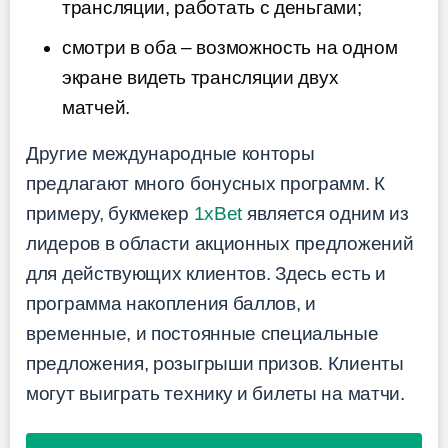
трансляции, работать с деньгами;
смотри в оба – возможность на одном
экране видеть трансляции двух
матчей.
Другие международные конторы
предлагают много бонусных программ. К
примеру, букмекер
1xBet
является одним из
лидеров в области акционных предложений
для действующих клиентов. Здесь есть и
программа накопления баллов, и
временные, и постоянные специальные
предложения, розыгрыши призов. Клиенты
могут выиграть технику и билеты на матчи.