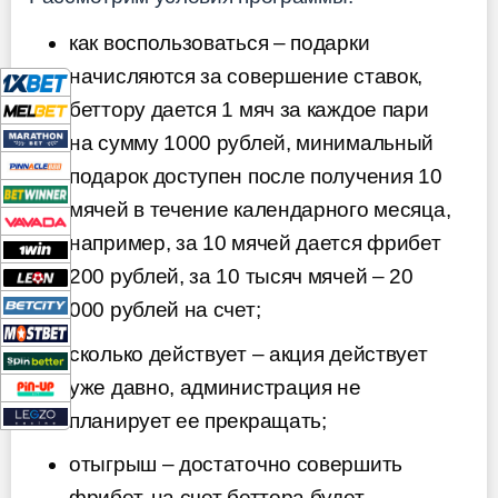
как воспользоваться – подарки
начисляются за совершение ставок,
беттору дается 1 мяч за каждое пари
на сумму 1000 рублей, минимальный
подарок доступен после получения 10
мячей в течение календарного месяца,
например, за 10 мячей дается фрибет
200 рублей, за 10 тысяч мячей – 20
000 рублей на счет;
сколько действует – акция действует
уже давно, администрация не
планирует ее прекращать;
отыгрыш – достаточно совершить
фрибет, на счет беттора будет