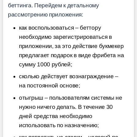
беттинга. Перейдем к детальному
рассмотрению приложения:
как воспользоваться – беттору
необходимо зарегистрироваться в
приложении, за это действие букмекер
предлагает подарок в виде фрибета на
сумму 1000 рублей;
сколько действует вознаграждение –
на постоянной основе;
отыгрыш – пользователям системы не
нужно ничего делать. В течение 30
дней средства необходимо
использовать по назначению;