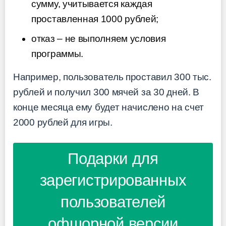
сумму, учитывается каждая
проставленная 1000 рублей;
отказ – не выполняем условия
программы.
Например, пользователь проставил 300 тыс.
рублей и получил 300 мячей за 30 дней. В
конце месяца ему будет начислено на счет
2000 рублей для игры.
Подарки для
зарегистрированных
пользователей
офшорной версии