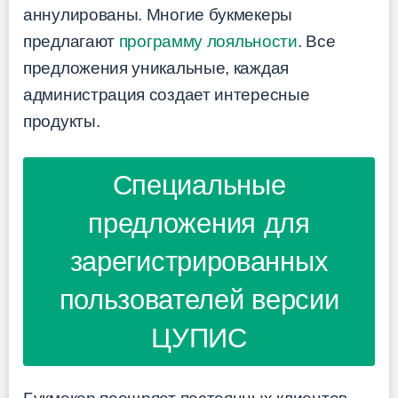
аннулированы. Многие букмекеры
предлагают
программу лояльности
. Все
предложения уникальные, каждая
администрация создает интересные
продукты.
Специальные
предложения для
зарегистрированных
пользователей версии
ЦУПИС