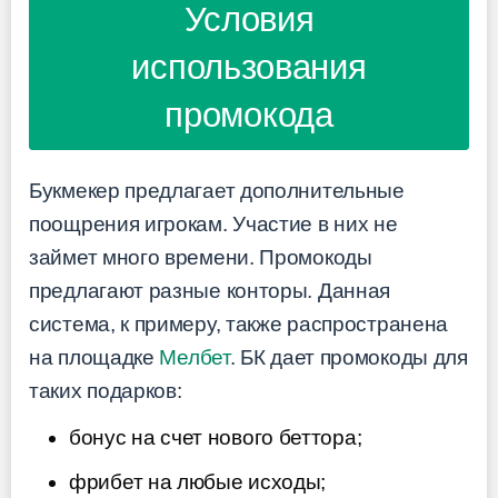
Условия
использования
промокода
Букмекер предлагает дополнительные
поощрения игрокам. Участие в них не
займет много времени. Промокоды
предлагают разные конторы. Данная
система, к примеру, также распространена
на площадке
Мелбет
. БК дает промокоды для
таких подарков:
бонус на счет нового беттора;
фрибет на любые исходы;