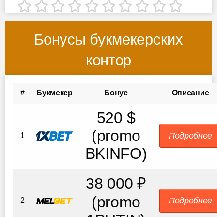
Бонусы букмекерских
контор
#
Букмекер
Бонус
Описание
520 $
(promo
Подробнее
1
BKINFO)
38 000 ₽
(promo
Подробнее
2