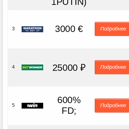
1PUTIN)
3000 €
Подробнее
3
25000 ₽
Подробнее
4
600%
Подробнее
5
FD;