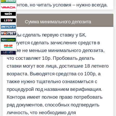
клиентов, но читать условия – нужно всегда.
Сумма минимального депозита
Чтобы сделать первую ставку у БК,
требуется сделать зачисление средств в
сумме не меньше минимального депозита,
что составляет 10р. Пробовать делать
ставки могут все лица, достигшие 18 летнего
возраста. Выводятся средства со 100р, а
также нужно тщательно ознакомиться с
процедурой под названием верификация.
Контора имеет полное право потребовать
ряд документов, способных подтвердить
личность, что необходимо для