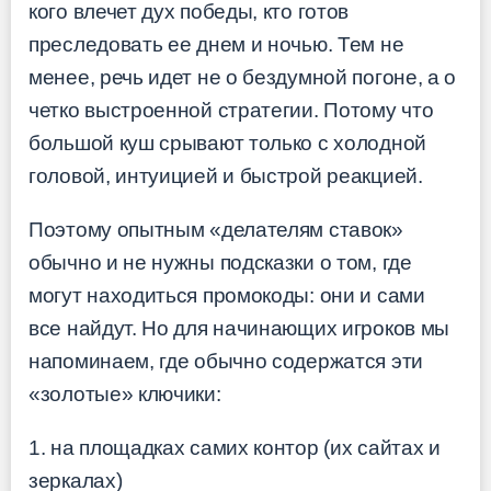
кого влечет дух победы, кто готов
преследовать ее днем и ночью. Тем не
менее, речь идет не о бездумной погоне, а о
четко выстроенной стратегии. Потому что
большой куш срывают только с холодной
головой, интуицией и быстрой реакцией.
Поэтому опытным «делателям ставок»
обычно и не нужны подсказки о том, где
могут находиться промокоды: они и сами
все найдут. Но для начинающих игроков мы
напоминаем, где обычно содержатся эти
«золотые» ключики:
1. на площадках самих контор (их сайтах и
зеркалах)