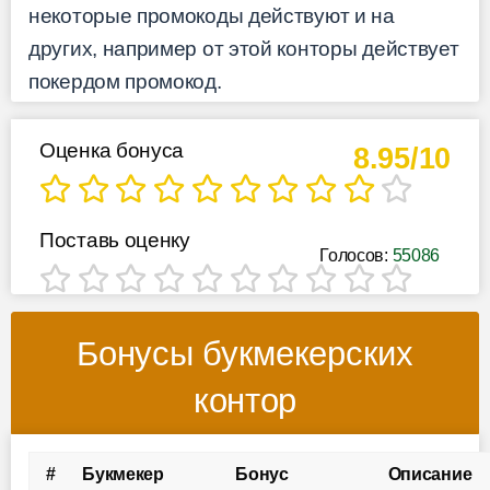
некоторые промокоды действуют и на
других, например от этой конторы действует
покердом промокод.
Оценка бонуса
8.95/10
Поставь оценку
Голосов:
55086
Бонусы букмекерских
контор
#
Букмекер
Бонус
Описание