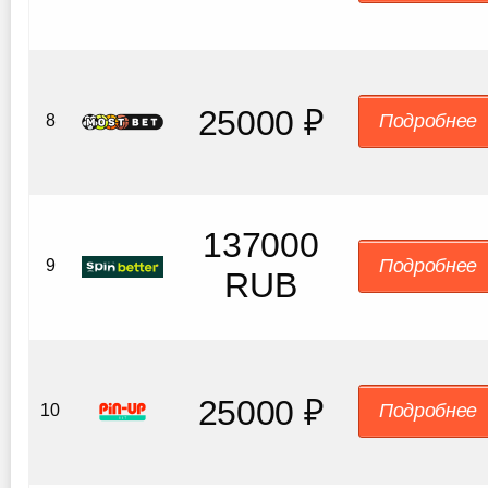
25000 ₽
Подробнее
8
137000
Подробнее
9
RUB
25000 ₽
Подробнее
10