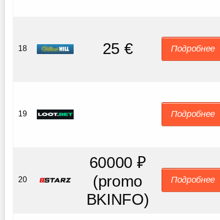
25 €
Подробнее
18
Подробнее
19
60000 ₽
(promo
Подробнее
20
BKINFO)