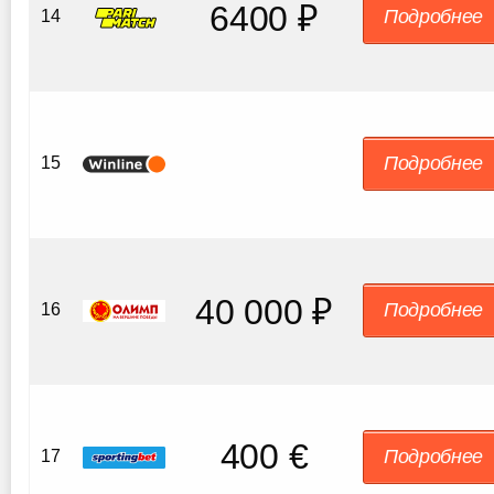
6400 ₽
Подробнее
14
Подробнее
15
40 000 ₽
Подробнее
16
400 €
Подробнее
17