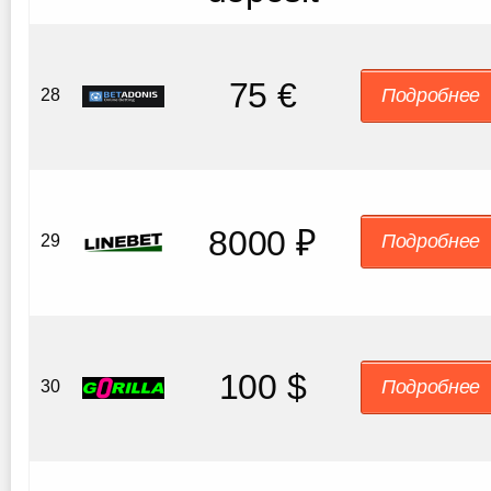
75 €
Подробнее
28
8000 ₽
Подробнее
29
100 $
Подробнее
30