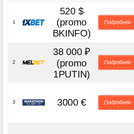
520 $
(promo
Подробнее
1
BKINFO)
38 000 ₽
(promo
Подробнее
2
1PUTIN)
3000 €
Подробнее
3