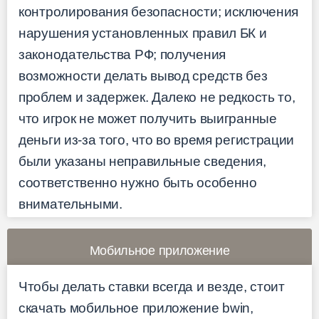
контролирования безопасности; исключения
нарушения установленных правил БК и
законодательства РФ; получения
возможности делать вывод средств без
проблем и задержек. Далеко не редкость то,
что игрок не может получить выигранные
деньги из-за того, что во время регистрации
были указаны неправильные сведения,
соответственно нужно быть особенно
внимательными.
Мобильное приложение
Чтобы делать ставки всегда и везде, стоит
скачать мобильное приложение bwin,