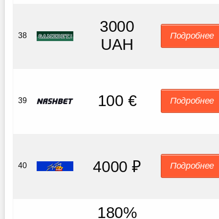
3000
Подробнее
38
UAH
100 €
Подробнее
39
4000 ₽
Подробнее
40
180%