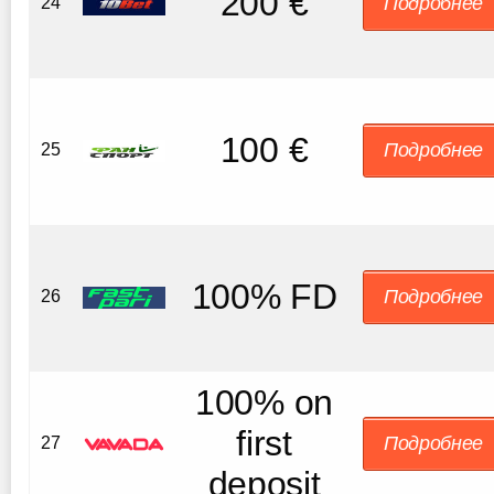
200 €
Подробнее
24
100 €
Подробнее
25
100% FD
Подробнее
26
100% on
first
Подробнее
27
deposit