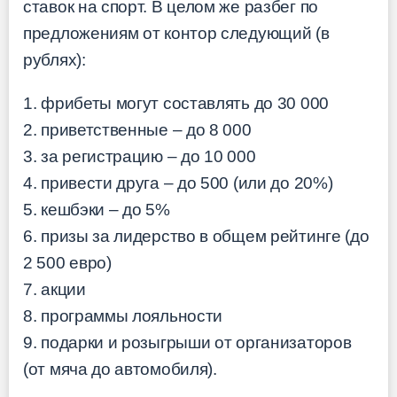
ставок на спорт. В целом же разбег по
предложениям от контор следующий (в
рублях):
1. фрибеты могут составлять до 30 000
2. приветственные – до 8 000
3. за регистрацию – до 10 000
4. привести друга – до 500 (или до 20%)
5. кешбэки – до 5%
6. призы за лидерство в общем рейтинге (до
2 500 евро)
7. акции
8. программы лояльности
9. подарки и розыгрыши от организаторов
(от мяча до автомобиля).