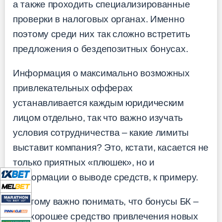
а также проходить специализированные
проверки в налоговых органах. Именно
поэтому среди них так сложно встретить
предложения о бездепозитных бонусах.
Информация о максимально возможных
привлекательных офферах
устанавливается каждым юридическим
лицом отдельно, так что важно изучать
условия сотрудничества – какие лимиты
выставит компания? Это, кстати, касается не
только приятных «плюшек», но и
информации о выводе средств, к примеру.
Поэтому важно понимать, что бонусы БК –
это хорошее средство привлечения новых