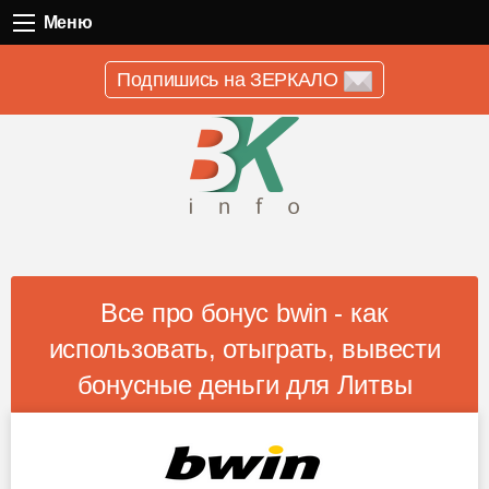
Меню
Меню
Подпишись на ЗЕРКАЛО
Все про бонус bwin - как
использовать, отыграть, вывести
бонусные деньги для Литвы