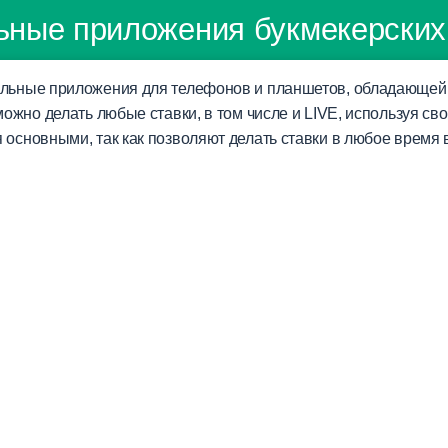
ные приложения букмекерских
льные приложения для телефонов и планшетов, обладающей
жно делать любые ставки, в том числе и LIVE, используя свой
основными, так как позволяют делать ставки в любое время в