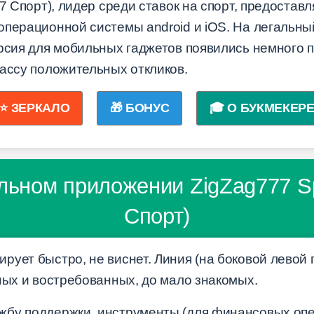
77 Спорт), лидер среди ставок на спорт, предоста
операционной системы android и iOS. На легальны
рсия для мобильных гаджетов появились немного п
массу положительных откликов.
⭐ ЗЕРКАЛО
🎁 БОНУС
🎓 О БУКМЕКЕР
льном приложении ZigZag777 Sp
Спорт)
рует быстро, не виснет. Линия (на боковой левой
ных и востребованных, до мало знакомых.
бу поддержки, инструменты (для финансовых опер