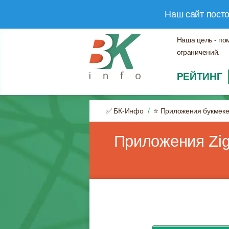
Наш сайт пост
Наша цель - по
ограничений.
РЕЙТИНГ
✅ БК-Инфо
⭐ Приложения букмек
Приложения ZigZ