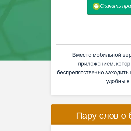
Скачать при
Вместо мобильной вер
приложением, которы
беспрепятственно заходить 
удобны в 
Пару слов о 