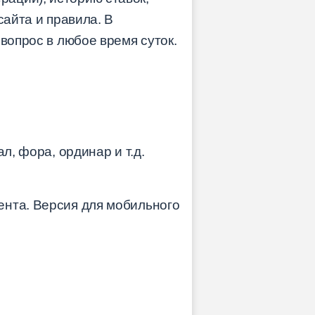
сайта и правила. В
вопрос в любое время суток.
л, фора, ординар и т.д.
ента. Версия для мобильного