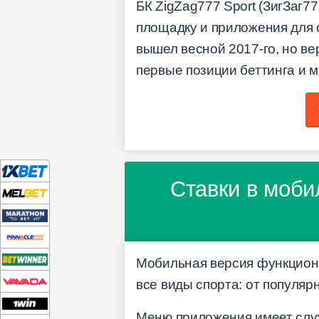
БК ZigZag777 Sport (ЗигЗаг7
площадку и приложения для 
вышел весной 2017-го, но ве
первые позиции беттинга и 
Ставки в моби
Мобильная версия функциони
все виды спорта: от популяр
Меню приложения имеет служ