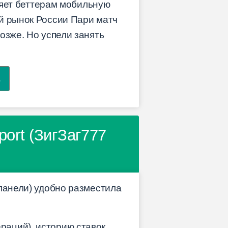
вляет беттерам мобильную
й рынок России Пари матч
озже. Но успели занять
Е
ort (ЗигЗаг777
 панели) удобно разместила
аций), историю ставок,