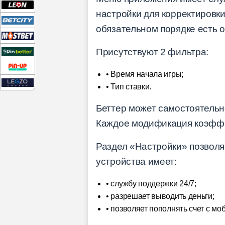
настройки для корректировки
обязательном порядке есть о
Присутствуют 2 фильтра:
• Время начала игры;
• Тип ставки.
Беттер может самостоятельно
Каждое модификация коэффи
Раздел «Настройки» позволя
устройства имеет:
• службу поддержки 24/7;
• разрешает выводить деньги;
• позволяет пополнять счет с мо