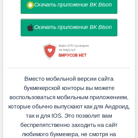
Скачать приложение BK Bison
Скачать приложение BK Bison
Вместо мобильной версии сайта
букмекерской конторы вы можете
воспользоваться мобильным приложением,
которые обычно выпускают как для Андроид,
так и для IOS. Это позволит вам
беспрепятственно заходить на сайт
любимого букмекера, не смотря на