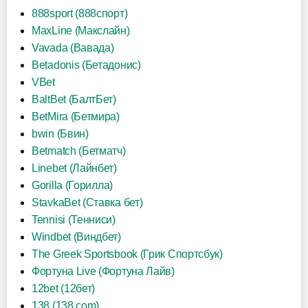
888sport (888спорт)
MaxLine (Макслайн)
Vavada (Вавада)
Betadonis (Бетадонис)
VBet
BaltBet (БалтБет)
BetMira (Бетмира)
bwin (Бвин)
Betmatch (Бетматч)
Linebet (Лайнбет)
Gorilla (Горилла)
StavkaBet (Ставка бет)
Tennisi (Тенниси)
Windbet (Виндбет)
The Greek Sportsbook (Грик Спортсбук)
Фортуна Live (Фортуна Лайв)
12bet (12бет)
138 (138.com)