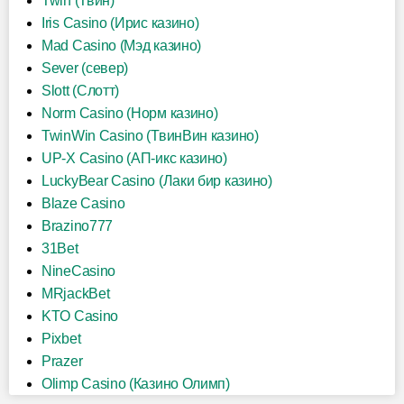
Twin (Твин)
Iris Casino (Ирис казино)
Mad Casino (Мэд казино)
Sever (север)
Slott (Слотт)
Norm Casino (Норм казино)
TwinWin Casino (ТвинВин казино)
UP-X Casino (АП-икс казино)
LuckyBear Casino (Лаки бир казино)
Blaze Casino
Brazino777
31Bet
NineCasino
MRjackBet
KTO Casino
Pixbet
Prazer
Olimp Casino (Казино Олимп)