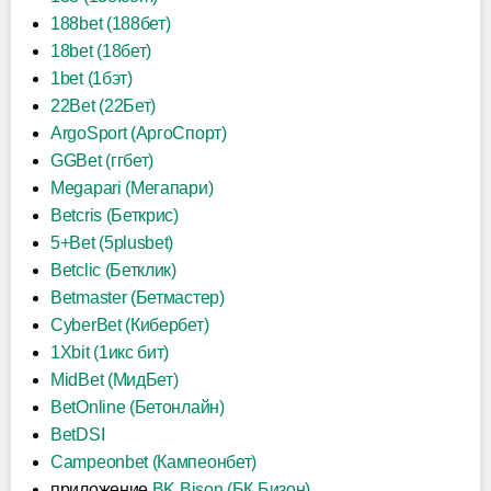
188bet (188бет)
18bet (18бет)
1bet (1бэт)
22Bet (22Бет)
ArgoSport (АргоСпорт)
GGBet (ггбет)
Megapari (Мегапари)
Betcris (Беткрис)
5+Bet (5plusbet)
Betclic (Бетклик)
Betmaster (Бетмастер)
CyberBet (Кибербет)
1Xbit (1икс бит)
MidBet (МидБет)
BetOnline (Бетонлайн)
BetDSI
Campeonbet (Кампеонбет)
приложение
BK Bison (БК Бизон)