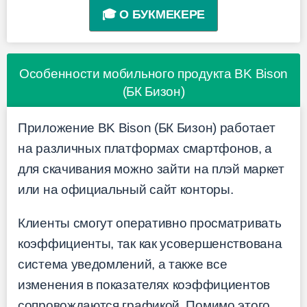
🎓 О БУКМЕКЕРЕ
Особенности мобильного продукта BK Bison
(БК Бизон)
Приложение BK Bison (БК Бизон) работает
на различных платформах смартфонов, а
для скачивания можно зайти на плэй маркет
или на официальный сайт конторы.
Клиенты смогут оперативно просматривать
коэффициенты, так как усовершенствована
система уведомлений, а также все
изменения в показателях коэффициентов
сопровождаются графикой. Помимо этого