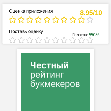
Оценка приложения
8.95/10
Поставь оценку
Голосов:
55086