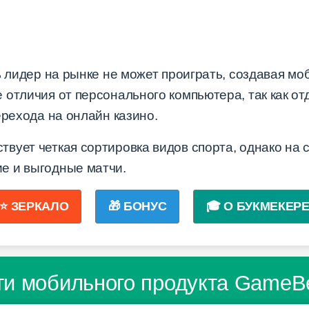
ь лидер на рынке не может проиграть, создавая м
 отличия от персонального компьютера, так как о
ерехода на онлайн казино.
вует четкая сортировка видов спорта, однако на 
е и выгодные матчи.
⭐ ЗЕРКАЛО
🎁 БОНУС
🎓 О БУКМЕКЕР
и мобильного продукта GameBe