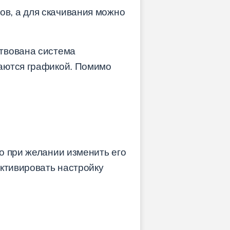
в, а для скачивания можно
ствована система
даются графикой. Помимо
о при желании изменить его
активировать настройку