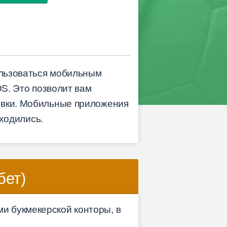
ользоваться мобильным
OS. Это позволит вам
ровки. Мобильные приложения
аходились.
бет)
и букмекерской конторы, в