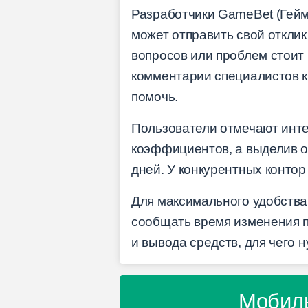
Разработчики GameBet (Гейм
может отправить свой откли
вопросов или проблем стоит
комментарии специалистов к
помочь.
Пользователи отмечают инт
коэффициентов, а выделив о
дней. У конкурентных конто
Для максимального удобства
сообщать время изменения п
и вывода средств, для чего
Мобиль