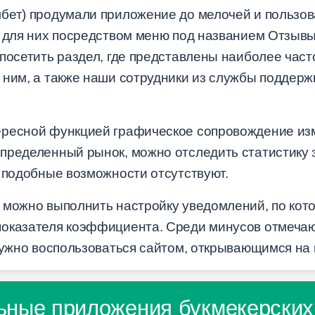
бет) продумали приложение до мелочей и пользов
к для них посредством меню под названием Отзывы
 посетить раздел, где представлены наиболее час
 ним, а также наши сотрудники из службы поддерж
ересной функцией графическое сопровождение из
пределенный рынок, можно отследить статистику 
р подобные возможности отсутствуют.
 можно выполнить настройку уведомлений, по кот
оказателя коэффициента. Среди минусов отмечаю
 нужно воспользоваться сайтом, открывающимся на
ные приложения букмекерских