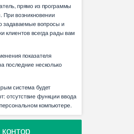
атель, прямо из программы
. При возникновении
то задаваемые вопросы и
ки клиентов всегда рады вам
менения показателя
за последние несколько
орым система будет
т: отсутствие функции ввода
 персональном компьютере.
 контор