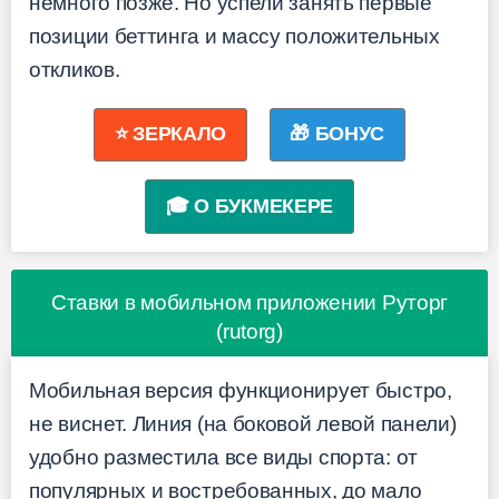
немного позже. Но успели занять первые
позиции беттинга и массу положительных
откликов.
⭐ ЗЕРКАЛО
🎁 БОНУС
🎓 О БУКМЕКЕРЕ
Ставки в мобильном приложении Руторг
(rutorg)
Мобильная версия функционирует быстро,
не виснет. Линия (на боковой левой панели)
удобно разместила все виды спорта: от
популярных и востребованных, до мало