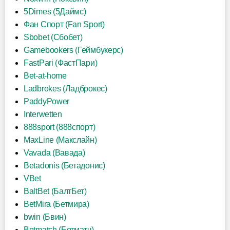
5Dimes (5Даймс)
Фан Спорт (Fan Sport)
Sbobet (Сбобет)
Gamebookers (Геймбукерс)
FastPari (ФастПари)
Bet-at-home
Ladbrokes (Ладброкес)
PaddyPower
Interwetten
888sport (888спорт)
MaxLine (Макслайн)
Vavada (Вавада)
Betadonis (Бетадонис)
VBet
BaltBet (БалтБет)
BetMira (Бетмира)
bwin (Бвин)
Betmatch (Бетматч)