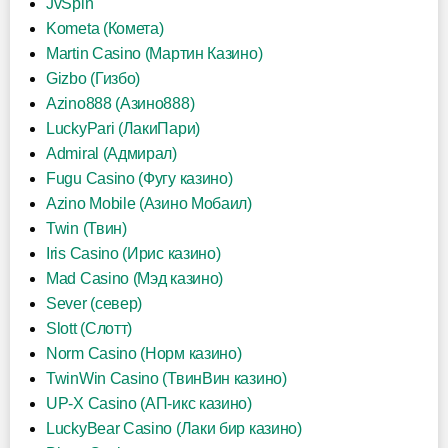
JvSpin
Kometa (Комета)
Martin Casino (Мартин Казино)
Gizbo (Гизбо)
Azino888 (Азино888)
LuckyPari (ЛакиПари)
Admiral (Адмирал)
Fugu Casino (Фугу казино)
Azino Mobile (Азино Мобаил)
Twin (Твин)
Iris Casino (Ирис казино)
Mad Casino (Мэд казино)
Sever (север)
Slott (Слотт)
Norm Casino (Норм казино)
TwinWin Casino (ТвинВин казино)
UP-X Casino (АП-икс казино)
LuckyBear Casino (Лаки бир казино)