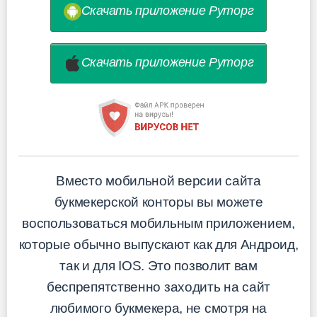
Скачать приложение Руторг
Скачать приложение Руторг
Вместо мобильной версии сайта
букмекерской конторы вы можете
воспользоваться мобильным приложением,
которые обычно выпускают как для Андроид,
так и для IOS. Это позволит вам
беспрепятственно заходить на сайт
любимого букмекера, не смотря на