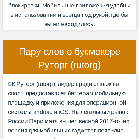
блокировки. Мобильные приложения удобны
в использовании и всегда под рукой, где бы
вы ни находились.
Пару слов о букмекере
Руторг (rutorg)
БК Руторг (rutorg), лидер среди ставок на
спорт, предоставляет беттерам мобильную
площадку и приложения для операционной
системы android и iOS. На легальный рынок
России Пари матч вышел весной 2017-го, но
версия для мобильных гаджетов появились