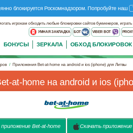
оянно блокируется Роскомнадзором.
Попробуйте наш
могать игрокам обходить любые блокировки сайтов букмекеров, играть
УМНАЯ ЗАКЛАДКА
БОТ
VIBER BOT
PROX
БОНУСЫ
ЗЕРКАЛА
ОБХОД БЛОКИРОВОК
еров
Приложения Bet-at-home на android и ios (iphone) для Литвы
t-at-home на android и ios (iph
 приложение Bet-at-home
Скачать приложение 