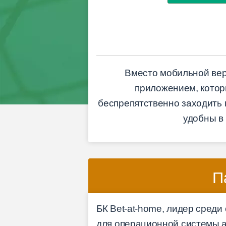
Вместо мобильной вер
приложением, которы
беспрепятственно заходить 
удобны в 
П
БК Bet-at-home, лидер среди
для операционной системы an