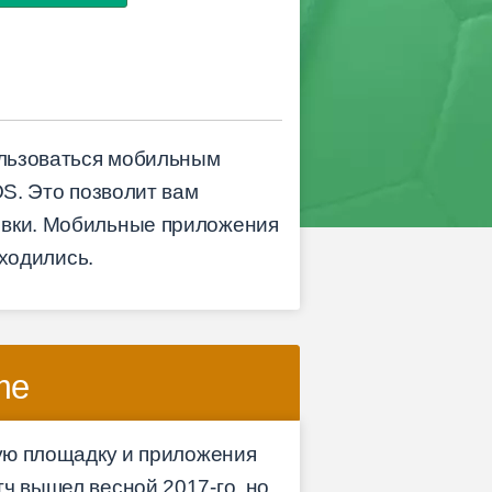
ользоваться мобильным
OS. Это позволит вам
ровки. Мобильные приложения
аходились.
me
ную площадку и приложения
ч вышел весной 2017-го, но