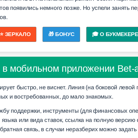
ов появились немного позже. Но успели занять пе
ов.
⭐ ЗЕРКАЛО
🎁 БОНУС
🎓 О БУКМЕКЕР
 в мобильном приложении Bet-
рует быстро, не виснет. Линия (на боковой левой
ных и востребованных, до мало знакомых.
бу поддержки, инструменты (для финансовых опер
 языка или вида ставок, ссылка на полную версию 
братная связь, в случаи неразберих можно задать 