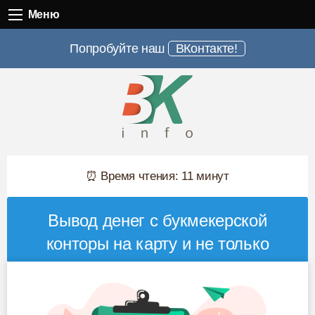
Меню
Меню
Попробуйте наш
ВКонтакте!
⏰ Время чтения: 11 минут
Вывод денег с букмекерской
конторы на карту и не только