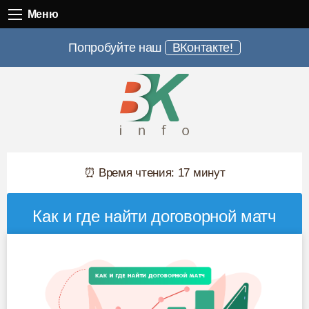
Меню
Меню
Попробуйте наш
ВКонтакте!
⏰ Время чтения: 17 минут
Как и где найти договорной матч