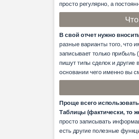
просто регулярно, а постоянн
Что
В свой отчет нужно вносит
разные варианты того, что и
записывает только прибыль (ч
пишут типы сделок и другие 
основании чего именно вы с
Проще всего использовать 
Таблицы (фактически, то же
просто записывать информац
есть другие полезные функц