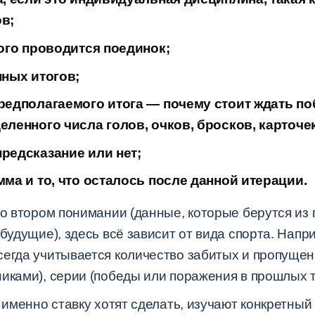
в;
рого проводится поединок;
ных итогов;
редполагаемого итога — почему стоит ждать по
ленного числа голов, очков, бросков, карточек
редсказание или нет;
ма и то, что осталось после данной итерации.
во втором понимании (данные, которые берутся из
будущие), здесь всё зависит от вида спoрта. Напри
сегда учитывается количество забитых и пропуще
иками), серии (победы или поражения в прошлых ту
ю именно ставку хотят сделать, изучают конкретны