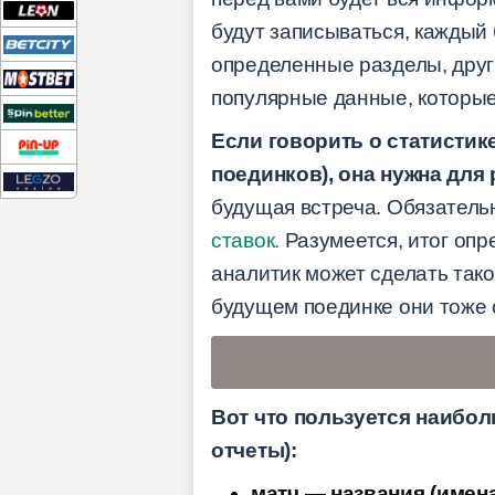
будут записываться, каждый
определенные разделы, друг
популярные данные, которые
Если говорить о статистик
поединков), она нужна для
будущая встреча. Обязательн
ставок.
Разумеется, итог опре
аналитик может сделать тако
будущем поединке они тоже с
Вот что пользуется наибол
отчеты):
матч — названия (имена