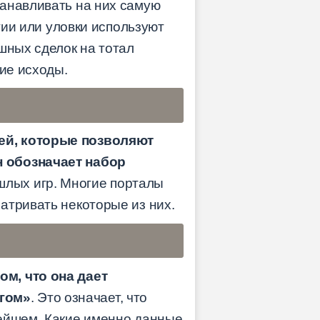
танавливать на них самую
егии или уловки используют
шных сделок на тотал
кие исходы.
лей, которые позволяют
н обозначает набор
ошлых игр. Многие порталы
атривать некоторые из них.
м, что она дает
нгом»
. Это означает, что
нейшем. Какие именно данные