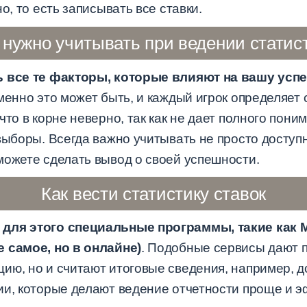
о, то есть записывать все ставки.
 нужно учитывать при ведении статис
ь все те факторы, которые влияют на вашу усп
менно это может быть, и каждый игрок определяет 
то в корне неверно, так как не дает полного пони
выборы. Всегда важно учитывать не просто доступн
можете сделать вывод о своей успешности.
Как вести статистику ставок
для этого специальные программы, такие как Mi
 самое, но в онлайне)
. Подобные сервисы дают 
ию, но и считают итоговые сведения, например, до
ии, которые делают ведение отчетности проще и 