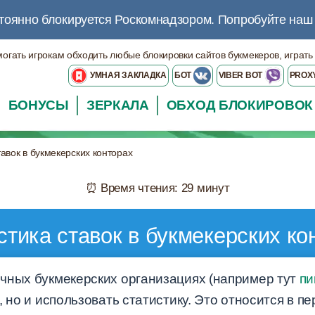
тоянно блокируется Роскомнадзором.
Попробуйте на
могать игрокам обходить любые блокировки сайтов букмекеров, играть
УМНАЯ ЗАКЛАДКА
БОТ
VIBER BOT
PROX
БОНУСЫ
ЗЕРКАЛА
ОБХОД БЛОКИРОВОК
тавок в букмекерских конторах
⏰ Время чтения: 29 минут
стика ставок в букмекерских ко
чных букмекерских организациях (например тут
пи
 но и использовать статистику. Это относится в пе