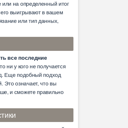
е или на определенный итог
всего выигрывают в вашем
язание или тип данных,
ить все последние
о ни у кого не получается
уд. Еще подобный подход
 Это означает, что вы
ьше, и сможете правильно
стики