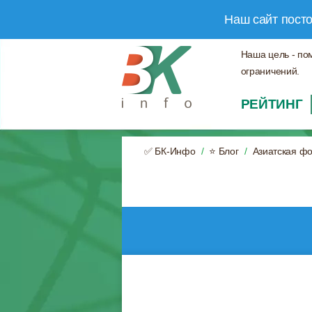
Наш сайт пост
Наша цель - по
ограничений.
РЕЙТИНГ
✅ БК-Инфо
⭐ Блог
Азиатская фо