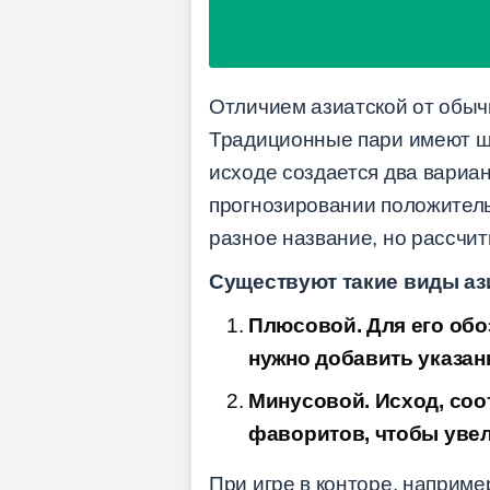
Отличием азиатской от обычн
Традиционные пари имеют шаг
исходе создается два вариан
прогнозировании положитель
разное название, но рассчи
Существуют такие виды ази
Плюсовой. Для его обоз
нужно добавить указан
Минусовой. Исход, соо
фаворитов, чтобы уве
При игре в конторе, наприме