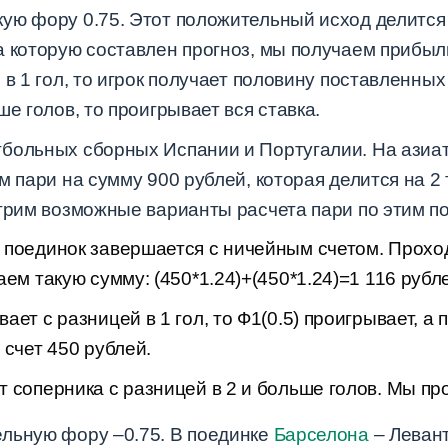
ю фору 0.75. Этот положительный исход делится н
а которую составлен прогноз, мы получаем прибыл
в 1 гол, то игрок получает половину поставленных 
е голов, то проигрывает вся ставка.
больных сборных Испании и Португалии. На азиат
 пари на сумму 900 рублей, которая делится на 2 т
отрим возможные варианты расчета пари по этим п
 поединок завершается с ничейным счетом. Проход
ем такую сумму: (450*1.24)+(450*1.24)=1 116 рубл
ет с разницей в 1 гол, то Ф1(0.5) проигрывает, а 
 счет 450 рублей.
 соперника с разницей в 2 и больше голов. Мы пр
льную фору –0.75. В поединке
Барселона
– Левант