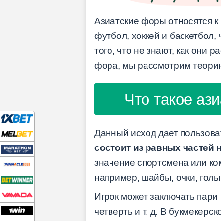
Азиатские форы относятся к 
футбол, хоккей и баскетбол,
того, что не знают, как они
фора, мы рассмотрим теорию
Что такое ази
Данный исход дает пользова
состоит из равных частей 
значение спортсмена или ко
например, шайбы, очки, голы
Игрок может заключать пари 
четверть и т. д. В букмекерс