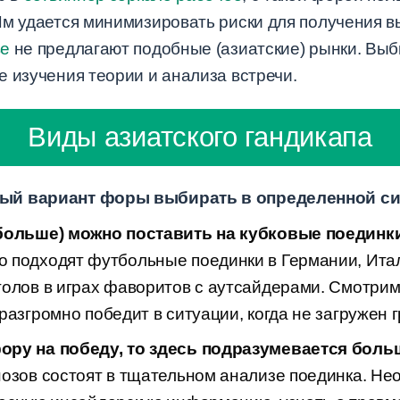
Им удается минимизировать риски для получения в
ве
не предлагают подобные (азиатские) рынки. Выб
 изучения теории и анализа встречи.
Виды азиатского гандикапа
ый вариант форы выбирать в определенной си
 больше) можно поставить на кубковые поединк
о подходят футбольные поединки в Германии, Итал
олов в играх фаворитов с аутсайдерами. Смотрим
разгромно победит в ситуации, когда не загружен 
ору на победу, то здесь подразумевается боль
нозов состоят в тщательном анализе поединка. Н