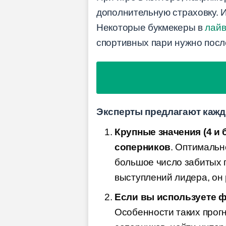
дополнительную страховку. 
Некоторые букмекеры в
лай
спортивных пари нужно после
Эксперты предлагают кажд
Крупные значения (4 и
соперников
. Оптимальн
большое число забитых г
выступлений лидера, он 
Если вы используете ф
Особенности таких прог