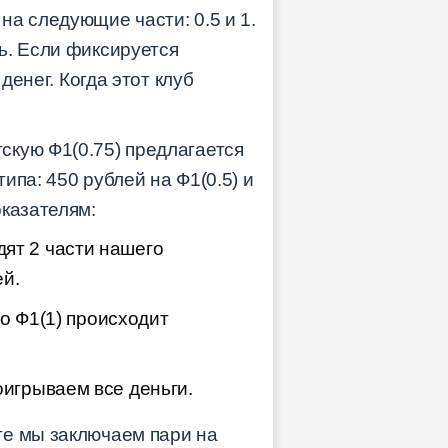
а следующие части: 0.5 и 1.
ь. Если фиксируется
денег. Когда этот клуб
скую Ф1(0.75) предлагается
ипа: 450 рублей на Ф1(0.5) и
оказателям:
ят 2 части нашего
ей.
по Ф1(1) происходит
оигрываем все деньги.
е мы заключаем пари на