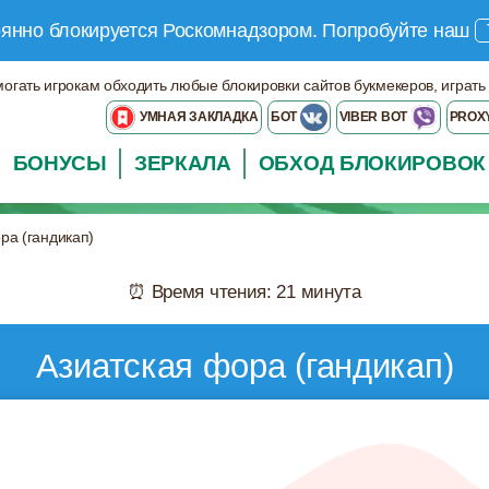
оянно блокируется Роскомнадзором.
Попробуйте наш
могать игрокам обходить любые блокировки сайтов букмекеров, играть
УМНАЯ ЗАКЛАДКА
БОТ
VIBER BOT
PROX
БОНУСЫ
ЗЕРКАЛА
ОБХОД БЛОКИРОВОК
ра (гандикап)
⏰ Время чтения: 21 минута
Азиатская фора (гандикап)