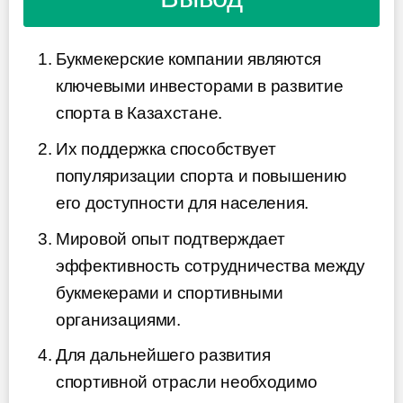
Букмекерские компании являются
ключевыми инвесторами в развитие
спорта в Казахстане.
Их поддержка способствует
популяризации спорта и повышению
его доступности для населения.
Мировой опыт подтверждает
эффективность сотрудничества между
букмекерами и спортивными
организациями.
Для дальнейшего развития
спортивной отрасли необходимо