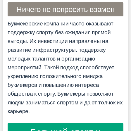
Ничего не попросить взамен
Букмекерские компании часто оказывают
поддержку спорту без ожидания прямой
выгоды. Их инвестиции направлены на
развитие инфраструктуры, поддержку
молодых талантов и организацию
мероприятий. Такой подход способствует
укреплению положительного имиджа
букмекеров и повышению интереса
общества к спорту. Букмекеры позволяют
людям заниматься спортом и дают толчок их
карьере.