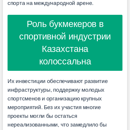
спорта на международной арене.
Роль букмекеров в
спортивной индустрии
Казахстана
колоссальна
Их инвестиции обеспечивают развитие
инфраструктуры, поддержку молодых
спортсменов и организацию крупных
мероприятий. Без их участия многие
проекты могли бы остаться
нереализованными, что замедлило бы