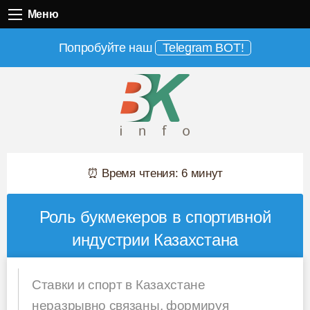
Меню
Меню
Попробуйте наш
Telegram BOT!
⏰ Время чтения: 6 минут
Роль букмекеров в спортивной
индустрии Казахстана
Ставки и спорт в Казахстане
неразрывно связаны, формируя