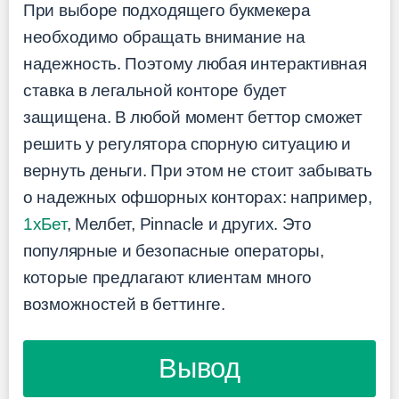
При выборе подходящего букмекера
необходимо обращать внимание на
надежность. Поэтому любая интерактивная
ставка в легальной конторе будет
защищена. В любой момент беттор сможет
решить у регулятора спорную ситуацию и
вернуть деньги. При этом не стоит забывать
о надежных офшорных конторах: например,
1хБет
, Мелбет, Pinnacle и других. Это
популярные и безопасные операторы,
которые предлагают клиентам много
возможностей в беттинге.
Вывод