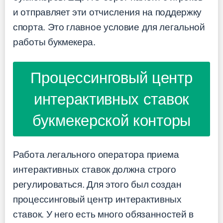
и отправляет эти отчисления на поддержку
спорта. Это главное условие для легальной
работы букмекера.
Процессинговый центр
интерактивных ставок
букмекерской конторы
Работа легального оператора приема
интерактивных ставок должна строго
регулироваться. Для этого был создан
процессинговый центр интерактивных
ставок. У него есть много обязанностей в