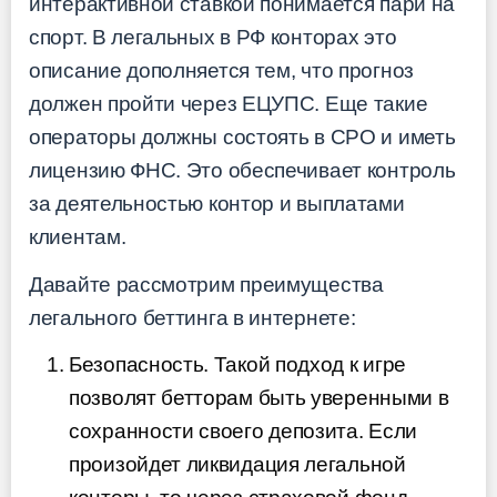
интерактивной ставкой понимается пари на
спорт. В легальных в РФ конторах это
описание дополняется тем, что прогноз
должен пройти через ЕЦУПС. Еще такие
операторы должны состоять в СРО и иметь
лицензию ФНС. Это обеспечивает контроль
за деятельностью контор и выплатами
клиентам.
Давайте рассмотрим преимущества
легального беттинга в интернете:
Безопасность. Такой подход к игре
позволят бетторам быть уверенными в
сохранности своего депозита. Если
произойдет ликвидация легальной