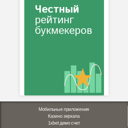
Мобильные приложения
Казино зеркала
1xbet демо счет