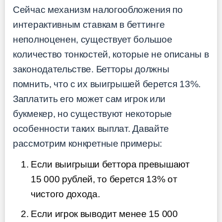
Сейчас механизм налогообложения по
интерактивным ставкам в беттинге
неполноценен, существует большое
количество тонкостей, которые не описаны в
законодательстве. Бетторы должны
помнить, что с их выигрышей берется 13%.
Заплатить его может сам игрок или
букмекер, но существуют некоторые
особенности таких выплат. Давайте
рассмотрим конкретные примеры:
Если выигрыши беттора превышают
15 000 рублей, то берется 13% от
чистого дохода.
Если игрок выводит менее 15 000