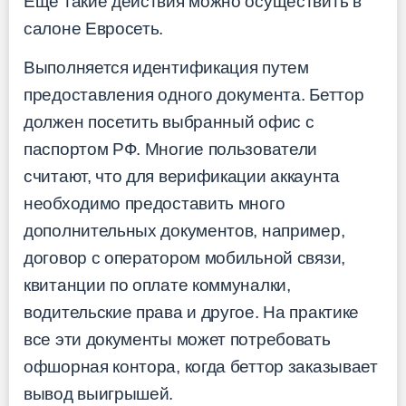
Еще такие действия можно осуществить в
салоне Евросеть.
Выполняется идентификация путем
предоставления одного документа. Беттор
должен посетить выбранный офис с
паспортом РФ. Многие пользователи
считают, что для верификации аккаунта
необходимо предоставить много
дополнительных документов, например,
договор с оператором мобильной связи,
квитанции по оплате коммуналки,
водительские права и другое. На практике
все эти документы может потребовать
офшорная контора, когда беттор заказывает
вывод выигрышей.