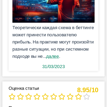
Теоретически каждая схема в беттинге
может принести пользователю
прибыль. На практике могут произойти
разные ситуации, но при системном
подходе вы не...
далее
.
31/03/2023
Оценка статьи
8.95/10