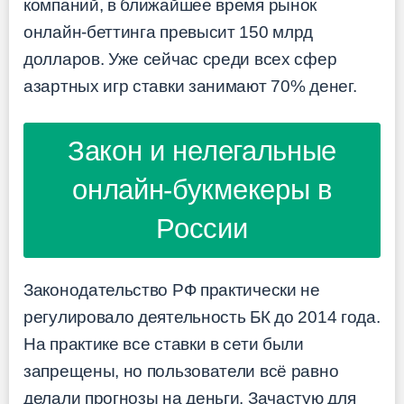
компаний, в ближайшее время рынок
онлайн-беттинга превысит 150 млрд
долларов. Уже сейчас среди всех сфер
азартных игр ставки занимают 70% денег.
Закон и нелегальные
онлайн-букмекеры в
России
Законодательство РФ практически не
регулировало деятельность БК до 2014 года.
На практике все ставки в сети были
запрещены, но пользователи всё равно
делали прогнозы на деньги. Зачастую для