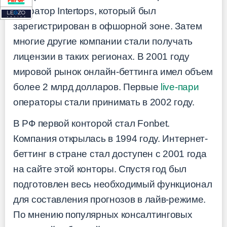
оператор Intertops, который был
зарегистрирован в офшорной зоне. Затем
многие другие компании стали получать
лицензии в таких регионах. В 2001 году
мировой рынок онлайн-беттинга имел объем
более 2 млрд долларов. Первые
livе-пари
операторы стали принимать в 2002 году.
В РФ первой конторой стал Fonbet.
Компания открылась в 1994 году. Интернет-
беттинг в стране стал доступен с 2001 года
на сайте этой конторы. Спустя год был
подготовлен весь необходимый функционал
для составления прогнозов в лайв-режиме.
По мнению популярных консалтинговых