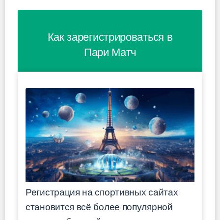
Как зарегистрироваться в
Пари Матч
Регистрация на спортивных сайтах
становится всё более популярной