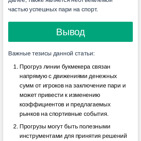
частью успешных пари на спорт.
Вывод
Важные тезисы данной статьи:
Прогруз линии букмекера связан
напрямую с движениями денежных
сумм от игроков на заключение пари и
может привести к изменению
коэффициентов и предлагаемых
рынков на спортивные события.
Прогрузы могут быть полезными
инструментами для принятия решений