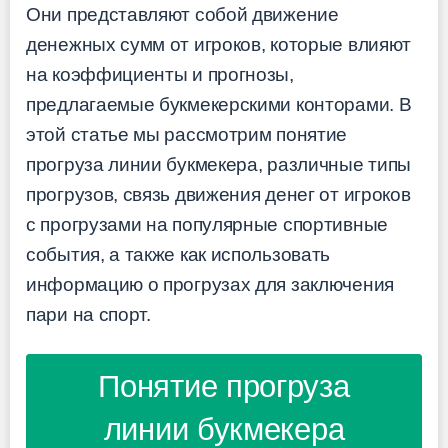
Они представляют собой движение
денежных сумм от игроков, которые влияют
на коэффициенты и прогнозы,
предлагаемые букмекерскими конторами. В
этой статье мы рассмотрим понятие
прогруза линии букмекера, различные типы
прогрузов, связь движения денег от игроков
с прогрузами на популярные спортивные
события, а также как использовать
информацию о прогрузах для заключения
пари на спорт.
Понятие прогруза
линии букмекера