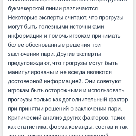
букмекерской линии различаются.
Некоторые эксперты считают, что прогрузы
могут быть полезными источниками
информации и помочь игрокам принимать
более обоснованные решения при
заключении пари. Другие эксперты
предупреждают, что прогрузы могут быть
манипулированы и не всегда являются
достоверной информацией. Они советуют
игрокам быть осторожными и использовать
прогрузы только как дополнительный фактор
при принятии решений о заключении пари.
Критический анализ других факторов, таких
как статистика, форма команды, состав и так
далее, также является неотъемлемой