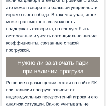
Если на фаворита делают огромные ставки,
это может говорить о большой уверенности
игроков в его победе. В таком случае, игрок
может рассмотреть возможность
поддержать фаворита, но следует быть
осторожным и учесть потенциально низкие
коэффициенты, связанные с такой
прогрузкой.
Нужно ли заключать пари
при наличии прогруза
Решение о размещении ставки на сайте БК
при наличии прогруза зависит от
индивидуальных предпочтений игрока и его
анализа ситуации. Важно учитывать не