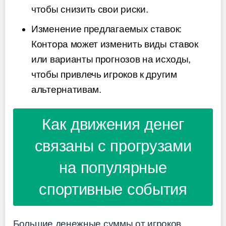
чтобы снизить свои риски.
Изменение предлагаемых ставок:
Контора может изменить виды ставок
или варианты прогнозов на исходы,
чтобы привлечь игроков к другим
альтернативам.
Как движения денег
связаны с прогрузами
на популярные
спортивные события
Большие денежные суммы от игроков