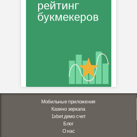
Мобильные приложения
Казино зеркала
1xbet демо счет
Блог
О нас