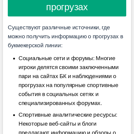
прогрузах
Существуют различные источники, где
можно получить информацию о прогрузах в
букмекерской линии:
Социальные сети и форумы: Многие
игроки делятся своими заключенными
пари на сайтах БК и наблюдениями о
прогрузах на популярные спортивные
события в социальных сетях и
специализированных форумах.
Спортивные аналитические ресурсы:
Некоторые веб-сайты и блоги
предлагают информацию и обзоры о