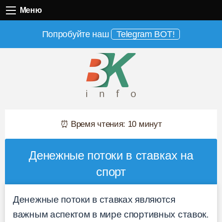
Меню
Меню
Попробуйте наш
Telegram BOT!
⏰ Время чтения: 10 минут
Денежные потоки в ставках на
спорт
Денежные потоки в ставках являются
важным аспектом в мире спортивных ставок.