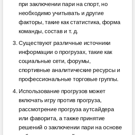
при заключении пари на спорт, но
необходимо учитывать и другие
факторы, такие как статистика, форма
команды, состав и т. д.
Существуют различные источники
информации о прогрузах, такие как
социальные сети, форумы,
спортивные аналитические ресурсы и
профессиональные торговые группы.
Использование прогрузов может
включать игру против прогруза,
рассмотрение прогруза аутсайдера
или фаворита, а также принятие
решений о заключении пари на основе