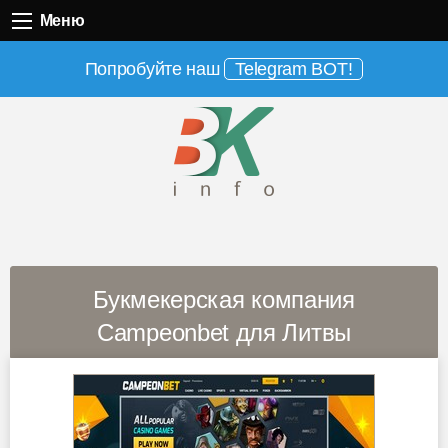
Меню
Меню
Попробуйте наш
Telegram BOT!
Букмекерская компания
Campeonbet для Литвы