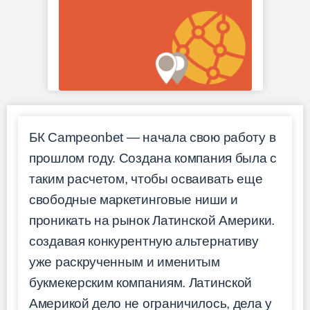
БК Campeonbet — начала свою работу в
прошлом году. Создана компания была с
таким расчетом, чтобы осваивать еще
свободные маркетинговые ниши и
проникать на рынок Латинской Америки.
создавая конкурентную альтернативу
уже раскрученным и именитым
букмекерским компаниям. Латинской
Америкой дело не ограничилось, дела у