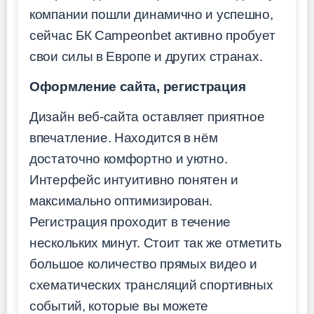
компании пошли динамично и успешно,
сейчас БК Campeonbet активно пробует
свои силы в Европе и других странах.
Оформление сайта, регистрация
Дизайн веб-сайта оставляет приятное
впечатление. Находится в нём
достаточно комфортно и уютно.
Интерфейс интуитивно понятен и
максимально оптимизирован.
Регистрация проходит в течение
нескольких минут. Стоит так же отметить
большое количество прямых видео и
схематических трансляций спортивных
событий, которые вы можете