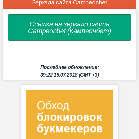
Зеркала сайта Campeonbet
Ссылка на зеркало сайта
Campeonbet (Кампеонбет)
Последнее обновление:
09:22 16.07.2018 (GMT +3)