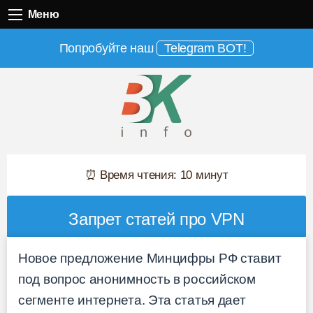
Меню
Меню
Попробуйте наш
Telegram BOT!
⏰ Время чтения: 10 минут
Запрет статей про VPN
Новое предложение Минцифры РФ ставит
под вопрос анонимность в российском
сегменте интернета. Эта статья дает