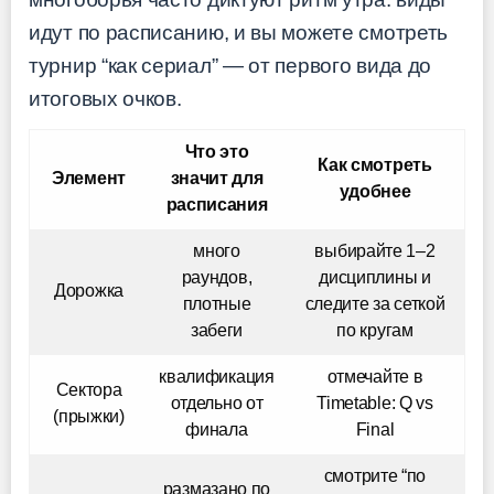
идут по расписанию, и вы можете смотреть
турнир “как сериал” — от первого вида до
итоговых очков.
Что это
Как смотреть
Элемент
значит для
удобнее
расписания
много
выбирайте 1–2
раундов,
дисциплины и
Дорожка
плотные
следите за сеткой
забеги
по кругам
квалификация
отмечайте в
Сектора
отдельно от
Timetable: Q vs
(прыжки)
финала
Final
смотрите “по
размазано по