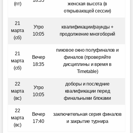
18:35
(пт)
женская высота (в
открывающей сессии)
21
Утро
квалификации/раунды +
марта
10:05
продолжение многоборий
(сб)
пиковое окно полуфиналов и
21
Вечер
финалов (проверяйте
марта
18:35
дисциплины и время в
(сб)
Timetable)
22
доборы и последние
Утро
марта
квалификации перед
10:05
(вс)
финальными блоками
22
Вечер
заключительная серия финалов
марта
17:40
и закрытие турнира
(вс)