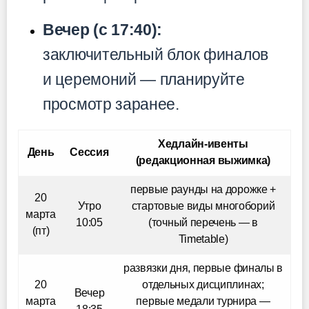
Вечер (с 17:40):
заключительный блок финалов
и церемоний — планируйте
просмотр заранее.
Хедлайн-ивенты
День
Сессия
(редакционная выжимка)
первые раунды на дорожке +
20
Утро
стартовые виды многоборий
марта
10:05
(точный перечень — в
(пт)
Timetable)
развязки дня, первые финалы в
20
отдельных дисциплинах;
Вечер
марта
первые медали турнира —