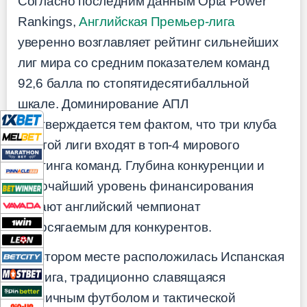
Согласно последним данным Opta Power
Rankings,
Английская Премьер-лига
уверенно возглавляет рейтинг сильнейших
лиг мира со средним показателем команд
92,6 балла по стопятидесятибалльной
шкале. Доминирование АПЛ
подтверждается тем фактом, что три клуба
из этой лиги входят в топ-4 мирового
рейтинга команд. Глубина конкуренции и
высочайший уровень финансирования
делают английский чемпионат
недосягаемым для конкурентов.
На втором месте расположилась Испанская
Ла Лига, традиционно славящаяся
техничным футболом и тактической