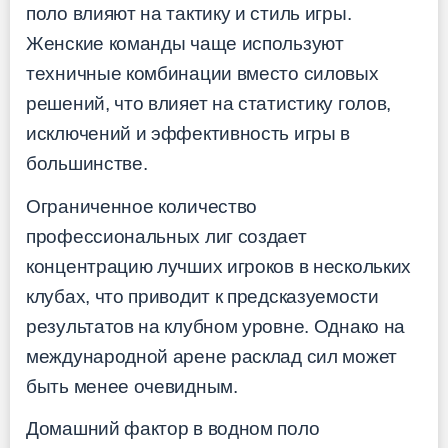
поло влияют на тактику и стиль игры.
Женские команды чаще используют
техничные комбинации вместо силовых
решений, что влияет на статистику голов,
исключений и эффективность игры в
большинстве.
Ограниченное количество
профессиональных лиг создает
концентрацию лучших игроков в нескольких
клубах, что приводит к предсказуемости
результатов на клубном уровне. Однако на
международной арене расклад сил может
быть менее очевидным.
Домашний фактор в водном поло