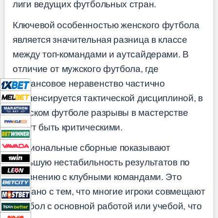
лиги ведущих футбольных стран.
Ключевой особенностью женского футбола
является значительная разница в классе
между топ-командами и аутсайдерами. В
отличие от мужского футбола, где
финансовое неравенство частично
компенсируется тактической дисциплиной, в
женском футболе разрывы в мастерстве
могут быть критическими.
Национальные сборные показывают
большую нестабильность результатов по
сравнению с клубными командами. Это
связано с тем, что многие игроки совмещают
футбол с основной работой или учебой, что