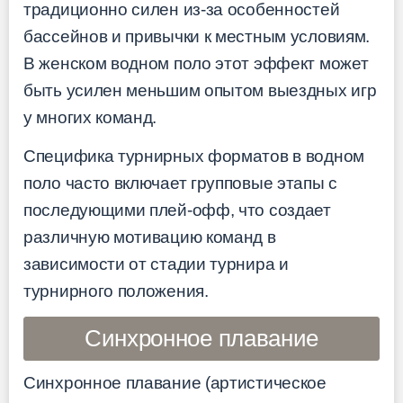
традиционно силен из-за особенностей
бассейнов и привычки к местным условиям.
В женском водном поло этот эффект может
быть усилен меньшим опытом выездных игр
у многих команд.
Специфика турнирных форматов в водном
поло часто включает групповые этапы с
последующими плей-офф, что создает
различную мотивацию команд в
зависимости от стадии турнира и
турнирного положения.
Синхронное плавание
Синхронное плавание (артистическое