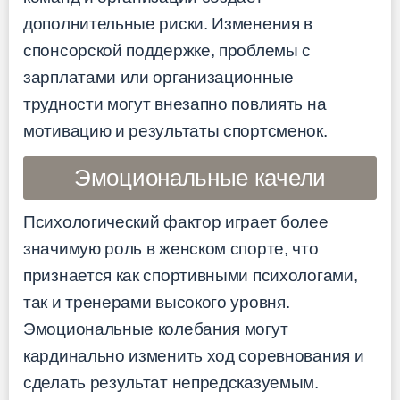
дополнительные риски. Изменения в
спонсорской поддержке, проблемы с
зарплатами или организационные
трудности могут внезапно повлиять на
мотивацию и результаты спортсменок.
Эмоциональные качели
Психологический фактор играет более
значимую роль в женском спорте, что
признается как спортивными психологами,
так и тренерами высокого уровня.
Эмоциональные колебания могут
кардинально изменить ход соревнования и
сделать результат непредсказуемым.