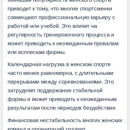
приводит к тому, что многие спортсменки
совмещают профессиональную карьеру с
работой или учебой. Это влияет на
регулярность тренировочного процесса и
может приводить к неожиданным провалам
или всплескам формы.
Календарная нагрузка в женском спорте
часто менее равномерна, с длительными
перерывами между соревнованиями. Это
затрудняет поддержание стабильной
формы и может приводить к неожиданным
результатам после периодов бездействия.
Финансовая нестабильность многих женских
команд и организаций создает