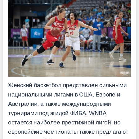
Женский баскетбол представлен сильными
национальными лигами в США, Европе и
Австралии, а также международными
турнирами под эгидой ФИБА. WNBA
остается наиболее престижной лигой, но
европейские чемпионаты также предлагают