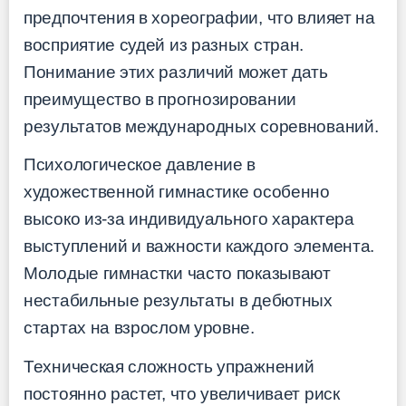
предпочтения в хореографии, что влияет на
восприятие судей из разных стран.
Понимание этих различий может дать
преимущество в прогнозировании
результатов международных соревнований.
Психологическое давление в
художественной гимнастике особенно
высоко из-за индивидуального характера
выступлений и важности каждого элемента.
Молодые гимнастки часто показывают
нестабильные результаты в дебютных
стартах на взрослом уровне.
Техническая сложность упражнений
постоянно растет, что увеличивает риск