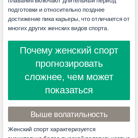
плавания включают длительный период
подготовки и относительно позднее
достижение пика карьеры, что отличается от
многих других женских видов спорта.
Почему женский спорт
прогнозировать
сложнее, чем может
показаться
Выше волатильность
Женский спорт характеризуется