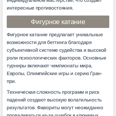
индивидуальном мастерстве, что создает
интересные противостояния.
Фигурное катание
Фигурное катание предлагает уникальные
возможности для беттинга благодаря
субъективной системе судейства и высокой
роли психологических факторов. Основные
турниры включают чемпионаты мира,
Европы, Олимпийские игры и серию Гран-
при.
Техническая сложность программ и риск
падений создают высокую волатильность
результатов. Фавориты могут неожиданно
проваливаться из-за ошибок в ключевых