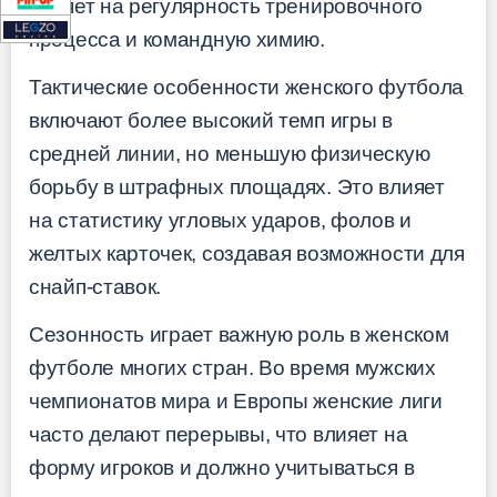
влияет на регулярность тренировочного
процесса и командную химию.
Тактические особенности женского футбола
включают более высокий темп игры в
средней линии, но меньшую физическую
борьбу в штрафных площадях. Это влияет
на статистику угловых ударов, фолов и
желтых карточек, создавая возможности для
снайп-ставок.
Сезонность играет важную роль в женском
футболе многих стран. Во время мужских
чемпионатов мира и Европы женские лиги
часто делают перерывы, что влияет на
форму игроков и должно учитываться в