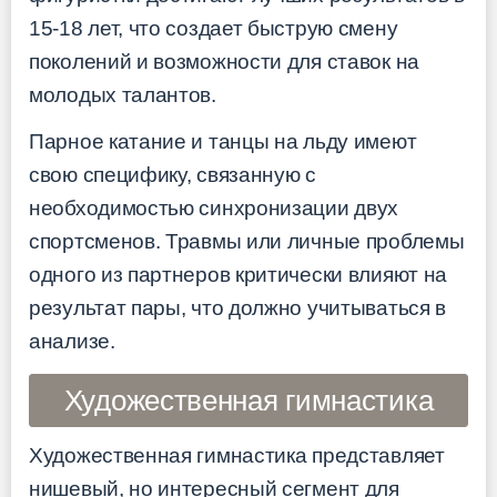
15-18 лет, что создает быструю смену
поколений и возможности для ставок на
молодых талантов.
Парное катание и танцы на льду имеют
свою специфику, связанную с
необходимостью синхронизации двух
спортсменов. Травмы или личные проблемы
одного из партнеров критически влияют на
результат пары, что должно учитываться в
анализе.
Художественная гимнастика
Художественная гимнастика представляет
нишевый, но интересный сегмент для