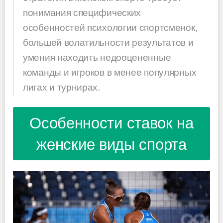
понимания специфических
особенностей психологии спортсменок,
большей волатильности результатов и
умения находить недооцененные
команды и игроков в менее популярных
лигах и турнирах.
Особенности ставок на
женские виды спорта