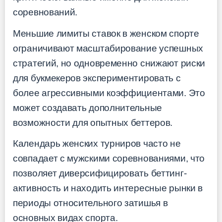
соревнований.
Меньшие лимиты ставок в женском спорте
ограничивают масштабирование успешных
стратегий, но одновременно снижают риски
для букмекеров экспериментировать с
более агрессивными коэффициентами. Это
может создавать дополнительные
возможности для опытных беттеров.
Календарь женских турниров часто не
совпадает с мужскими соревнованиями, что
позволяет диверсифицировать беттинг-
активность и находить интересные рынки в
периоды относительного затишья в
основных видах спорта.