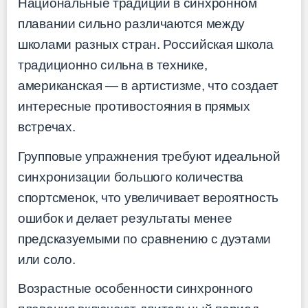
Национальные традиции в синхронном
плавании сильно различаются между
школами разных стран. Российская школа
традиционно сильна в технике,
американская — в артистизме, что создает
интересные противостояния в прямых
встречах.
Групповые упражнения требуют идеальной
синхронизации большого количества
спортсменок, что увеличивает вероятность
ошибок и делает результаты менее
предсказуемыми по сравнению с дуэтами
или соло.
Возрастные особенности синхронного