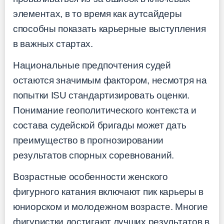
элементах, в то время как аутсайдеры
способны показать карьерные выступления
в важных стартах.
Национальные предпочтения судей
остаются значимым фактором, несмотря на
попытки ISU стандартизировать оценки.
Понимание геополитического контекста и
состава судейской бригады может дать
преимущество в прогнозировании
результатов спорных соревнований.
Возрастные особенности женского
фигурного катания включают пик карьеры в
юниорском и молодежном возрасте. Многие
фигуристки достигают лучших результатов в