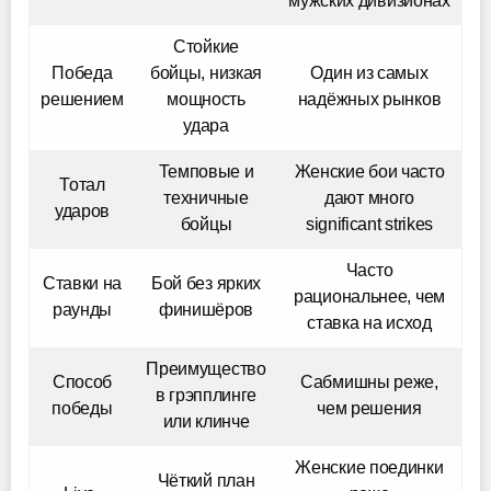
мужских дивизионах
Стойкие
Победа
бойцы, низкая
Один из самых
решением
мощность
надёжных рынков
удара
Темповые и
Женские бои часто
Тотал
техничные
дают много
ударов
бойцы
significant strikes
Часто
Ставки на
Бой без ярких
рациональнее, чем
раунды
финишёров
ставка на исход
Преимущество
Способ
Сабмишны реже,
в грэпплинге
победы
чем решения
или клинче
Женские поединки
Чёткий план