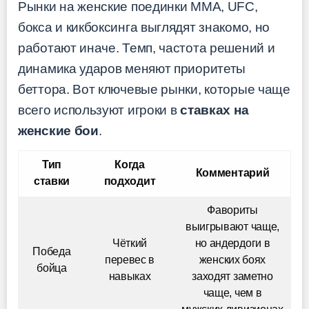
Рынки на женские поединки ММА, UFC,
бокса и кикбоксинга выглядят знакомо, но
работают иначе. Темп, частота решений и
динамика ударов меняют приоритеты
беттора. Вот ключевые рынки, которые чаще
всего используют игроки в
ставках на
женские бои
.
Тип
Когда
Комментарий
ставки
подходит
Фавориты
выигрывают чаще,
Чёткий
но андердоги в
Победа
перевес в
женских боях
бойца
навыках
заходят заметно
чаще, чем в