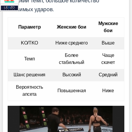
высокий темп, большое количество
значимых ударов.
Мужские
Параметр
Женские бои
бои
KO/TKO
Ниже среднего
Выше
Более
Чаще
Темп
стабильный
скачет
Шанс решения
Высокий
Средний
Вероятность
Повышенная
Ниже
апсета