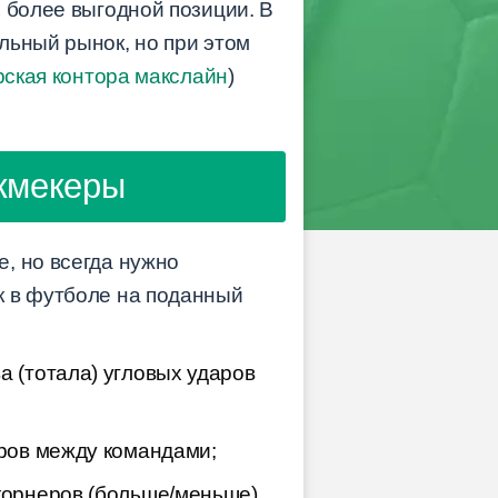
 более выгодной позиции. В
льный рынок, но при этом
рская контора макслайн
)
укмекеры
, но всегда нужно
к в футболе на поданный
а (тотала) угловых ударов
аров между командами;
корнеров (больше/меньше),