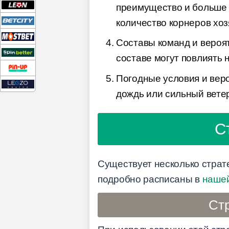
преимущество и больше 
количество корнеров хо
Составы команд и вероят
составе могут повлиять 
Погодные условия и веро
дождь или сильный ветер
С
Существует несколько страт
подробно расписаны в
нашей
Стр