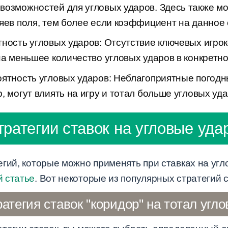
возможностей для угловых ударов. Здесь также м
зяев поля, тем более если коэффициент на данно
ность угловых ударов: Отсутствие ключевых игрок
на меньшее количество угловых ударов в конкретн
ятность угловых ударов: Неблагоприятные погодны
, могут влиять на игру и тотал больше угловых уда
тратегии ставок на угловые уда
егий, которые можно применять при ставках на уг
 статье
. Вот некоторые из популярных стратегий 
атегия ставок "коридор" на тотал угл