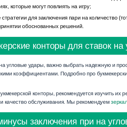
ях, которые могут повлиять на игру;
стратегии для заключения пари на количество (тот
 принятии обоснованных решений.
ерские конторы для ставок на
 на угловые удары, важно выбрать надежную и п
окими коэффициентами. Подробно про букмекерски
укмекерской конторы, рекомендуется изучить их 
 и качество обслуживания. Мы рекомендуем
зеркал
минусы заключения при на угло