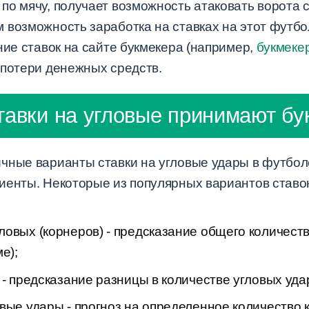
о мячу, получает возможность атаковать ворота с
 возможность заработка на ставках на этот футбо
ние ставок на сайте букмекера (например,
букмеке
 потери денежных средств.
тавки на угловые принимают б
чные варианты ставки на угловые удары в футболе
иенты. Некоторые из популярных вариантов ставо
овых (корнеров) - предсказание общего количеств
е);
 - предсказание разницы в количестве угловых уд
вые удары - прогноз на определенное количество 