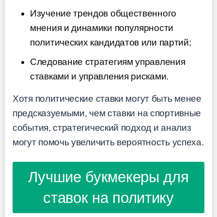
Изучение трендов общественного
мнения и динамики популярности
политических кандидатов или партий;
Следование стратегиям управления
ставками и управления рисками.
Хотя политические ставки могут быть менее
предсказуемыми, чем ставки на спортивные
события, стратегический подход и анализ
могут помочь увеличить вероятность успеха.
Лучшие букмекеры для
ставок на политику