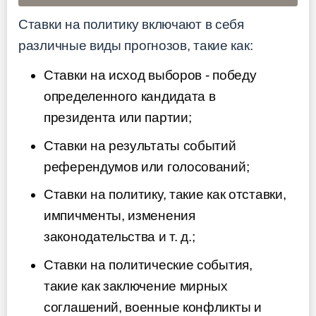
Ставки на политику включают в себя
различные виды прогнозов, такие как:
Ставки на исход выборов - победу
определенного кандидата в
президента или партии;
Ставки на результаты событий
референдумов или голосований;
Ставки на политику, такие как отставки,
импичменты, изменения
законодательства и т. д.;
Ставки на политические события,
такие как заключение мирных
соглашений, военные конфликты и