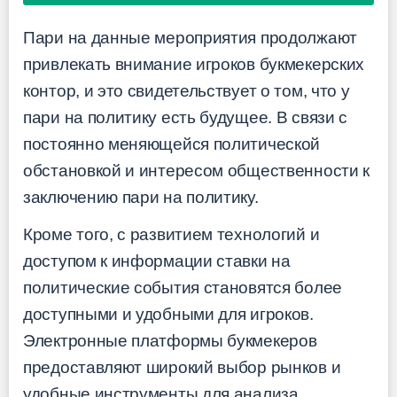
Пари на данные мероприятия продолжают
привлекать внимание игроков букмекерских
контор, и это свидетельствует о том, что у
пари на политику есть будущее. В связи с
постоянно меняющейся политической
обстановкой и интересом общественности к
заключению пари на политику.
Кроме того, с развитием технологий и
доступом к информации ставки на
политические события становятся более
доступными и удобными для игроков.
Электронные платформы букмекеров
предоставляют широкий выбор рынков и
удобные инструменты для анализа.