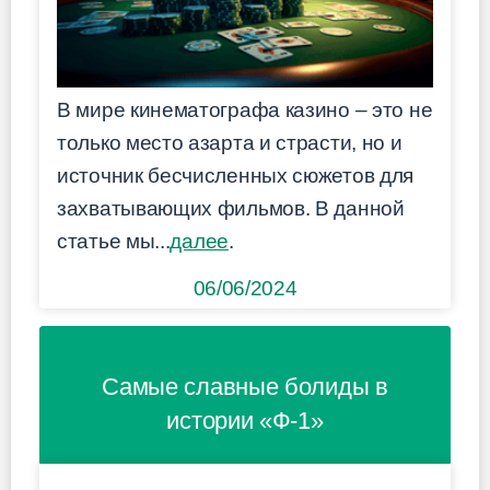
В мире кинематографа казино – это не
только место азарта и страсти, но и
источник бесчисленных сюжетов для
захватывающих фильмов. В данной
статье мы...
далее
.
06/06/2024
Самые славные болиды в
истории «Ф-1»