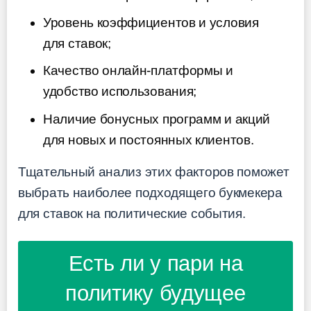
Уровень коэффициентов и условия
для ставок;
Качество онлайн-платформы и
удобство использования;
Наличие бонусных программ и акций
для новых и постоянных клиентов.
Тщательный анализ этих факторов поможет
выбрать наиболее подходящего букмекера
для ставок на политические события.
Есть ли у пари на
политику будущее