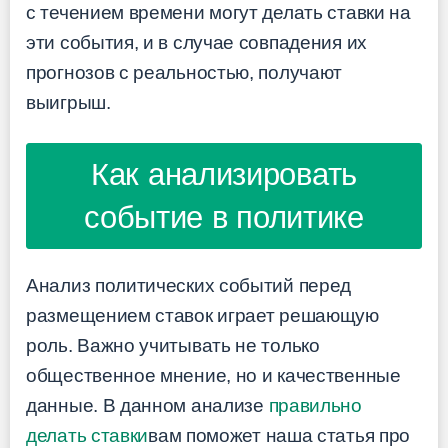
с течением времени могут делать ставки на
эти события, и в случае совпадения их
прогнозов с реальностью, получают
выигрыш.
Как анализировать
событие в политике
Анализ политических событий перед
размещением ставок играет решающую
роль. Важно учитывать не только
общественное мнение, но и качественные
данные. В данном анализе
правильно
делать ставки
вам поможет наша статья про