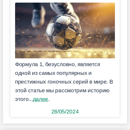
Формула 1, безусловно, является
одной из самых популярных и
престижных гоночных серий в мире. В
этой статье мы рассмотрим историю
этого...
далее
.
28/05/2024