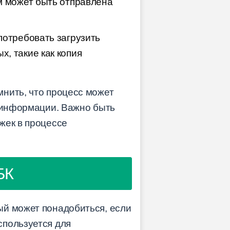
м может быть отправлена
потребовать загрузить
, такие как копия
нить, что процесс может
и информации. Важно быть
жек в процессе
БК
ый может понадобиться, если
спользуется для