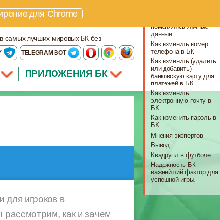
Что важно знать
ирение для Chrome
Что делать, если
поменялись личные
данные
 в самых лучших мировых БК без
Как изменить номер
телефона в БК
Y
TELEGRAM BOT
Как изменить (удалить
или добавить)
ПРИЛОЖЕНИЯ БК
банковскую карту для
платежей в БК
Как изменить
электронную почту в
БК
Как изменить пароль в
БК
Мнения экспертов
Вывод
Квадрупл в футболе
Надежность БК -
важнейший фактор для
успешной игры.
 для игроков в
ы рассмотрим, как и зачем