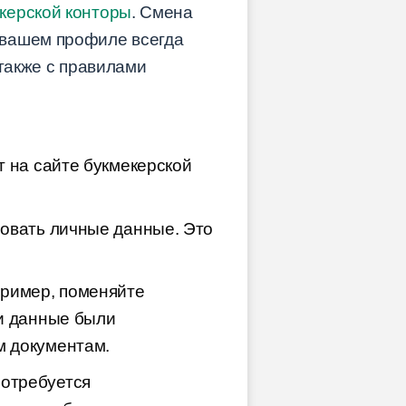
керской конторы
. Смена
 вашем профиле всегда
 также с правилами
т на сайте букмекерской
ровать личные данные. Это
ример, поменяйте
ти данные были
м документам.
потребуется