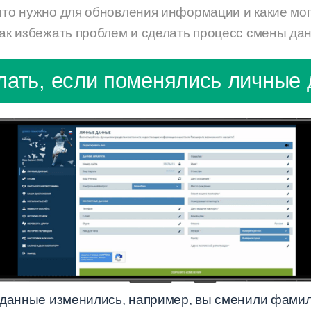
что нужно для обновления информации и какие мог
как избежать проблем и сделать процесс смены да
лать, если поменялись личные
 данные изменились, например, вы сменили фамил