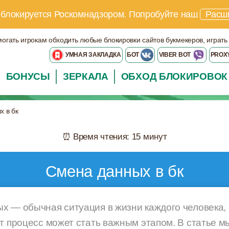
 блокируется Роскомнадзором.
Попробуйте наш
Расш
могать игрокам обходить любые блокировки сайтов букмекеров, играть
УМНАЯ ЗАКЛАДКА
БОТ
VIBER BOT
PROX
БОНУСЫ
ЗЕРКАЛА
ОБХОД БЛОКИРОВОК
 в бк
⏰ Время чтения: 15 минут
Смена данных в бк
х — обычная ситуация в жизни каждого человека, и
т процесс может стать важным этапом. В статье м