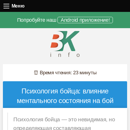
Меню
Меню
Попробуйте наш
Android приложение!
⏰ Время чтения: 23 минуты
Психология бойца: влияние
ментального состояния на бой
Психология бойца — это невидимая, но
определяющая составляющая