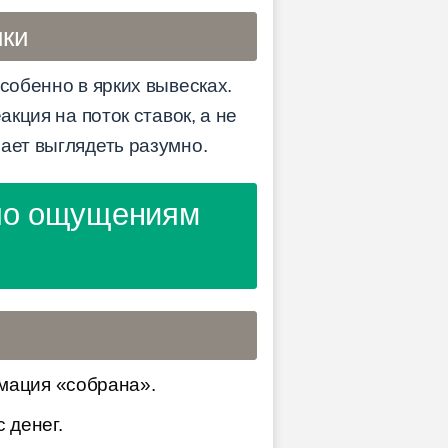
ики
собенно в ярких вывесках.
кция на поток ставок, а не
ает выглядеть разумно.
 по ощущениям
рмация «собрана».
 денег.