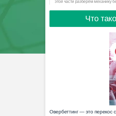
этой части разберём механику б
Что так
Овербеттинг — это перекос 