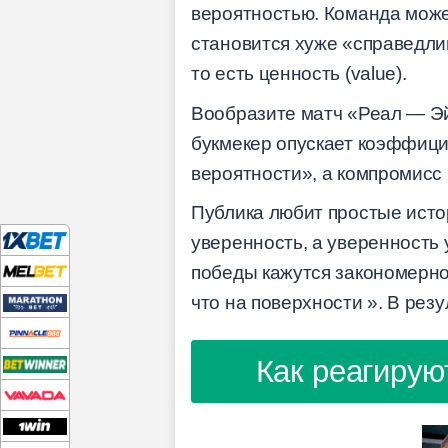
вероятностью. Команда може
становится хуже «справедлив
то есть ценность (value).
Вообразите матч «Реал — Эйб
букмекер опускает коэффици
вероятности», а компромисс
Публика любит простые исто
уверенность, а уверенность 
победы кажутся закономернос
что на поверхности ». В рез
Как реагирую