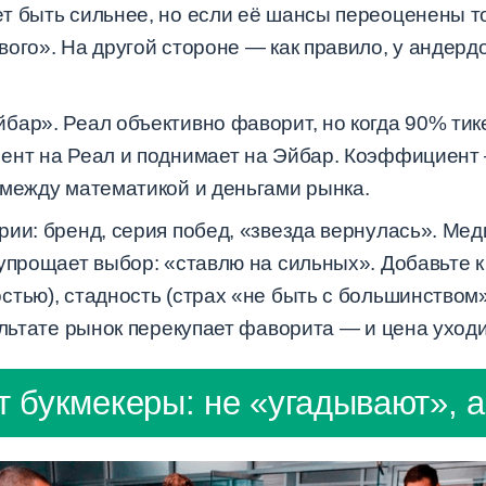
т быть сильнее, но если её шансы переоценены 
ого». На другой стороне — как правило, у андерд
ар». Реал объективно фаворит, но когда 90% тике
ент на Реал и поднимает на Эйбар.
Коэффициент —
 между математикой и деньгами рынка.
рии: бренд, серия побед, «звезда вернулась». Ме
упрощает выбор: «ставлю на сильных». Добавьте к 
тью), стадность (страх «не быть с большинством»
ультате рынок перекупает фаворита — и цена уходи
т букмекеры: не «угадывают», 