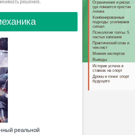
принимать решения.
Ограничения и риски:
где ломается простая
логика
Комбинированные
механика
подходы: усиливаем
сигнал
Психология толпы: 5
частых капканов
Практический план и
чек-лист
Мнения экспертов
Выводы
Истории успеха в
ставках на спорт
Дроны и гонки: спорт
будущего
ённый реальной