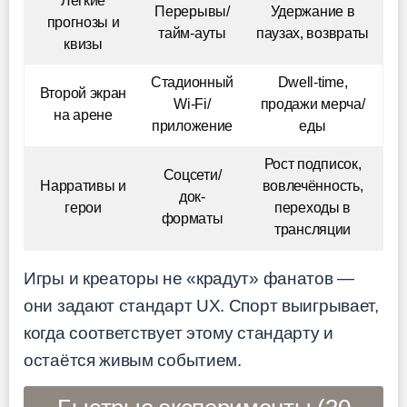
Лёгкие
Перерывы/
Удержание в
прогнозы и
тайм-ауты
паузах, возвраты
квизы
Стадионный
Dwell-time,
Второй экран
Wi-Fi/
продажи мерча/
на арене
приложение
еды
Рост подписок,
Соцсети/
Нарративы и
вовлечённость,
док-
герои
переходы в
форматы
трансляции
Игры и креаторы не «крадут» фанатов —
они задают стандарт UX. Спорт выигрывает,
когда соответствует этому стандарту и
остаётся живым событием.