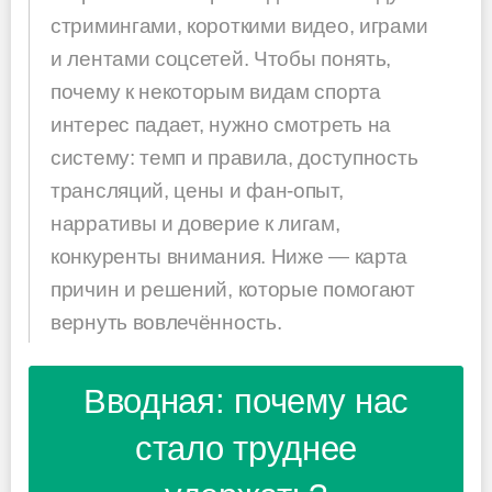
стримингами, короткими видео, играми
и лентами соцсетей. Чтобы понять,
почему к некоторым видам спорта
интерес падает, нужно смотреть на
систему: темп и правила, доступность
трансляций, цены и фан-опыт,
нарративы и доверие к лигам,
конкуренты внимания. Ниже — карта
причин и решений, которые помогают
вернуть вовлечённость.
Вводная: почему нас
стало труднее