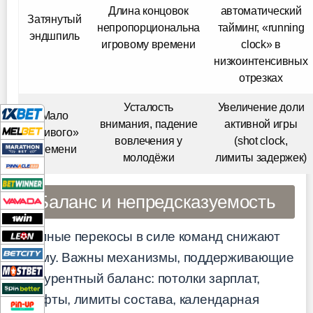
Длина концовок
автоматический
Затянутый
непропорциональна
тайминг, «running
эндшпиль
игровому времени
clock» в
низкоинтенсивных
отрезках
Усталость
Увеличение доли
Мало
внимания, падение
активной игры
«живого»
вовлечения у
(shot clock,
времени
молодёжи
лимиты задержек)
Баланс и непредсказуемость
Крупные перекосы в силе команд снижают
драму. Важны механизмы, поддерживающие
конкурентный баланс: потолки зарплат,
драфты, лимиты состава, календарная