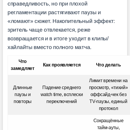
справедливость, но при плохой
регламентации растягивают паузы и
«ломают» сюжет. Накопительный эффект:
зритель чаще отвлекается, реже
возвращается и в итоге уходит в клипы/
хайлайты вместо полного матча.
Что
Как проявляется
Что делать
замедляет
Лимит времени на
Длинные
Падение среднего
просмотр, «тихий»
паузы и
watch time, всплески
оффсайд-чек без
повторы
переключений
TV-паузы, единый
протокол
Сокращённые
тайм-ауты,