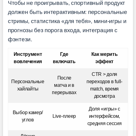
Чтобы не проигрывать, спортивный продукт
должен быть интерактивным: персональные
стримы, статистика «для тебя», мини-игры и
прогнозы без порога входа, интеграция с
фэнтези.
Инструмент
Где
Как мерить
вовлечения
включать
эффект
CTR > доля
После
Персональные
переходов в full-
матча и в
хайлайты
match, время
перерывах
досмотра
Доля «игры» с
Выбор камер/
Live-плеер
интерфейсом,
углов
средняя сессия