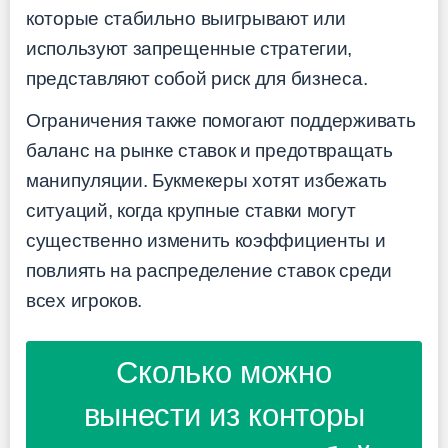
которые стабильно выигрывают или
используют запрещенные стратегии,
представляют собой риск для бизнеса.
Ограничения также помогают поддерживать
баланс на рынке ставок и предотвращать
манипуляции. Букмекеры хотят избежать
ситуаций, когда крупные ставки могут
существенно изменить коэффициенты и
повлиять на распределение ставок среди
всех игроков.
Сколько можно
вынести из конторы