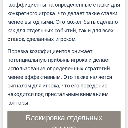
коэффициенты на определенные ставки для
конкретного игрока, что делает такие ставки
менее выгодными. Это может быть сделано
как для отдельных событий, так и для всех
ставок, сделанных игроком.
Порезка коэффициентов снижает
потенциальную прибыль игрока и делает
использование определенных стратегий
менее эффективным. Это также является
сигналом для игрока, что его поведение
находится под пристальным вниманием
конторы.
Блокировка отдельных