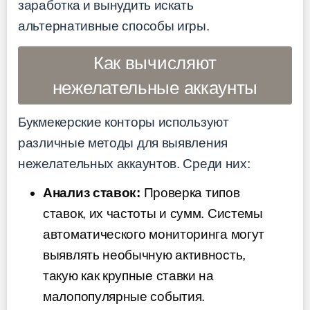
заработка и вынудить искать
альтернативные способы игры.
Как вычисляют
нежелательные аккаунты
Букмекерские конторы используют
различные методы для выявления
нежелательных аккаунтов. Среди них:
Анализ ставок:
Проверка типов
ставок, их частоты и сумм. Системы
автоматического мониторинга могут
выявлять необычную активность,
такую как крупные ставки на
малопопулярные события.