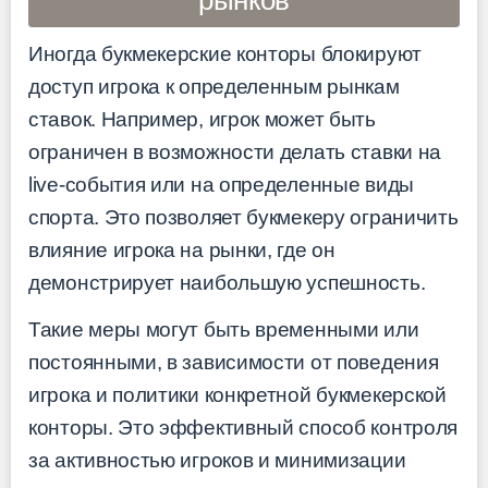
рынков
Иногда букмекерские конторы блокируют
доступ игрока к определенным рынкам
ставок. Например, игрок может быть
ограничен в возможности делать ставки на
live-события или на определенные виды
спорта. Это позволяет букмекеру ограничить
влияние игрока на рынки, где он
демонстрирует наибольшую успешность.
Такие меры могут быть временными или
постоянными, в зависимости от поведения
игрока и политики конкретной букмекерской
конторы. Это эффективный способ контроля
за активностью игроков и минимизации