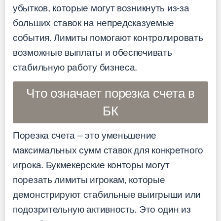
убытков, которые могут возникнуть из-за
больших ставок на непредсказуемые
события. Лимиты помогают контролировать
возможные выплаты и обеспечивать
стабильную работу бизнеса.
Что означает порезка счета в
БК
Порезка счета – это уменьшение
максимальных сумм ставок для конкретного
игрока. Букмекерские конторы могут
порезать лимиты игрокам, которые
демонстрируют стабильные выигрыши или
подозрительную активность. Это один из