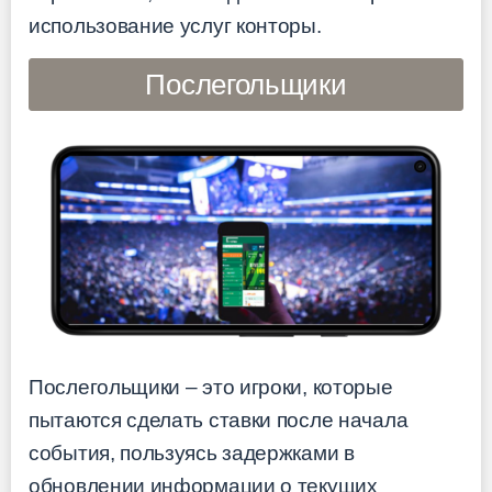
использование услуг конторы.
Послегольщики
Послегольщики – это игроки, которые
пытаются сделать ставки после начала
события, пользуясь задержками в
обновлении информации о текущих