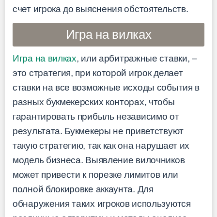
счет игрока до выяснения обстоятельств.
Игра на вилках
Игра на вилках
, или арбитражные ставки, –
это стратегия, при которой игрок делает
ставки на все возможные исходы события в
разных букмекерских конторах, чтобы
гарантировать прибыль независимо от
результата. Букмекеры не приветствуют
такую стратегию, так как она нарушает их
модель бизнеса. Выявление вилочников
может привести к порезке лимитов или
полной блокировке аккаунта. Для
обнаружения таких игроков используются