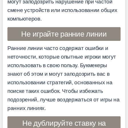
могут заподозрить нарушение при частой
смене устройств или использовании общих
компьютеров.
Не играйте ранние линии
Ранние линии часто содержат ошибки и
неточности, которые опытные игроки могут
использовать в свою пользу. Букмекеры
знают об этом и могут заподозрить вас в
использовании стратегий, основанных на
поиске таких ошибок. Чтобы избежать
подозрений, лучше воздержаться от игры на
ранних линиях.
Не дублируйте ставку на