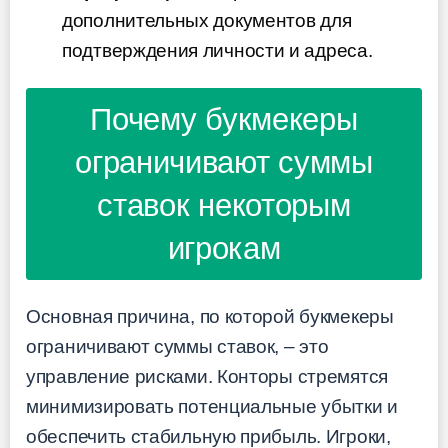
дополнительных документов для
подтверждения личности и адреса.
Почему букмекеры
ограничивают суммы
ставок некоторым
игрокам
Основная причина, по которой букмекеры
ограничивают суммы ставок, – это
управление рисками. Конторы стремятся
минимизировать потенциальные убытки и
обеспечить стабильную прибыль. Игроки,