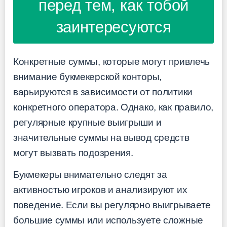
перед тем, как тобой
заинтересуются
Конкретные суммы, которые могут привлечь
внимание букмекерской конторы,
варьируются в зависимости от политики
конкретного оператора. Однако, как правило,
регулярные крупные выигрыши и
значительные суммы на вывод средств
могут вызвать подозрения.
Букмекеры внимательно следят за
активностью игроков и анализируют их
поведение. Если вы регулярно выигрываете
большие суммы или используете сложные