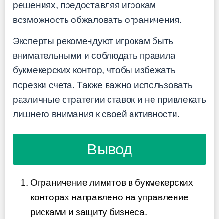
решениях, предоставляя игрокам
возможность обжаловать ограничения.
Эксперты рекомендуют игрокам быть
внимательными и соблюдать правила
букмекерских контор, чтобы избежать
порезки счета. Также важно использовать
различные стратегии ставок и не привлекать
лишнего внимания к своей активности.
Вывод
Ограничение лимитов в букмекерских
конторах направлено на управление
рисками и защиту бизнеса.