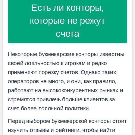
Есть ли конторы,
которые не режут
счета
Некоторые букмекерские конторы известны
своей лояльностью к игрокам и редко
применяют порезку счетов. Однако таких
операторов не много, и они, как правило,
работают на высококонкурентных рынках и
стремятся привлечь больше клиентов за
счет более лояльной политики.
Перед выбором букмекерской конторы стоит
изучить отзывы и рейтинги, чтобы найти