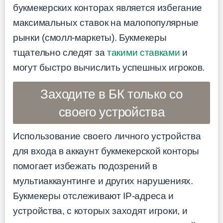
букмекерских конторах является избегание
максимальных ставок на малопопулярные
рынки (смолл-маркеты). Букмекеры
тщательно следят за
такими ставками
и
могут быстро вычислить успешных игроков.
Заходите в БК только со
своего устройства
Использование своего личного устройства
для входа в аккаунт букмекерской конторы
помогает избежать подозрений в
мультиаккаунтинге и других нарушениях.
Букмекеры отслеживают IP-адреса и
устройства, с которых заходят игроки, и