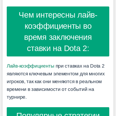
Чем интересны лайв-
коэффициенты во
время заключения
ставки на Dota 2:
Лайв-коэффициенты
при ставках на Dota 2
являются ключевым элементом для многих
игроков, так как они меняются в реальном
времени в зависимости от событий на
турнире.
Популярные стратегии