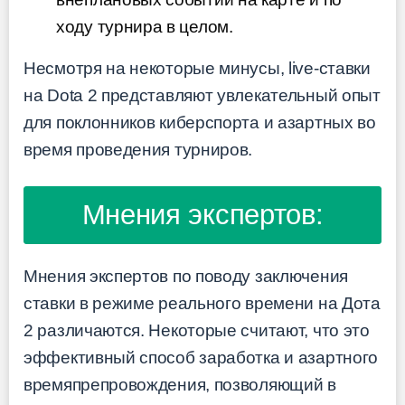
ходу турнира в целом.
Несмотря на некоторые минусы, live-ставки
на Dota 2 представляют увлекательный опыт
для поклонников киберспорта и азартных во
время проведения турниров.
Мнения экспертов:
Мнения экспертов по поводу заключения
ставки в режиме реального времени на Дота
2 различаются. Некоторые считают, что это
эффективный способ заработка и азартного
времяпрепровождения, позволяющий в