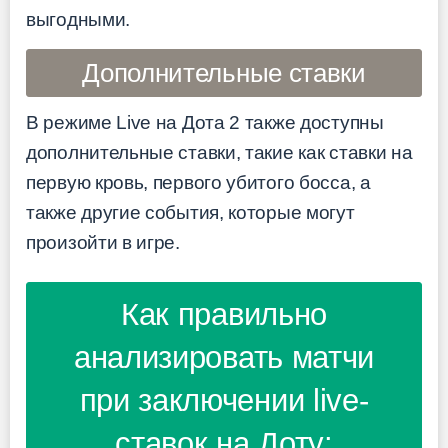
выгодными.
Дополнительные ставки
В режиме Live на Дота 2 также доступны
дополнительные ставки, такие как ставки на
первую кровь, первого убитого босса, а
также другие события, которые могут
произойти в игре.
Как правильно
анализировать матчи
при заключении live-
ставок на Доту: