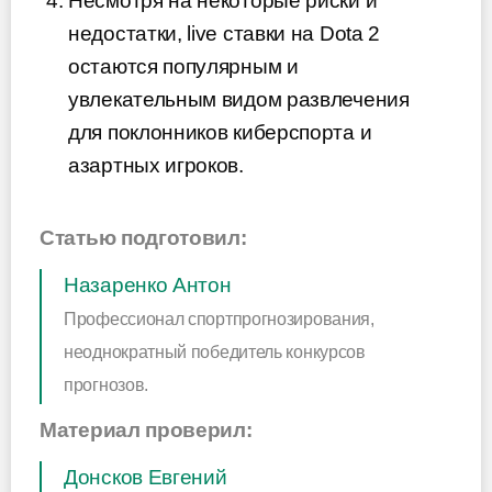
Несмотря на некоторые риски и
недостатки, live ставки на Dota 2
остаются популярным и
увлекательным видом развлечения
для поклонников киберспорта и
азартных игроков.
Статью подготовил:
Назаренко Антон
Профессионал спортпрогнозирования,
неоднократный победитель конкурсов
прогнозов.
Материал проверил:
Донсков Евгений