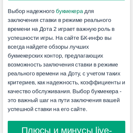
Выбор надежного
букмекера
для
заключения ставки в режиме реального
времени на Дота 2 играет важную роль в
успешности игры. На сайте БК-инфо вы
всегда найдете обзоры лучших
букмекерских контор, предлагающих
возможность заключения ставки в режиме
реального времени на Доту, с учетом таких
критериев, как надежность, коэффициенты и
качество обслуживания. Выбор букмекера -
это важный шаг на пути заключения вашей
успешной ставки на его сайте.
Плюсы и минусы live-