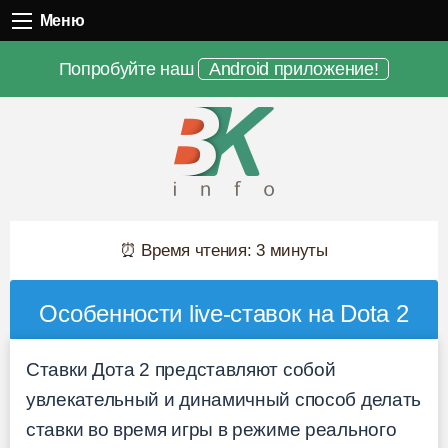
Меню
Меню
Попробуйте наш
Android приложение!
⏰ Время чтения: 3 минуты
Особенности live-ставок на Dota 2
Ставки Дота 2 представляют собой
увлекательный и динамичный способ делать
ставки во время игры в режиме реального