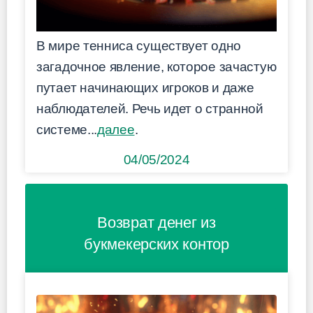
В мире тенниса существует одно
загадочное явление, которое зачастую
путает начинающих игроков и даже
наблюдателей. Речь идет о странной
системе...
далее
.
04/05/2024
Возврат денег из
букмекерских контор