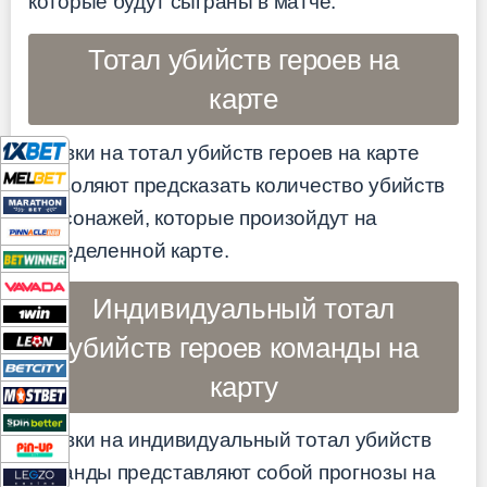
которые будут сыграны в матче.
Тотал убийств героев на
карте
Ставки на тотал убийств героев на карте
позволяют предсказать количество убийств
персонажей, которые произойдут на
определенной карте.
Индивидуальный тотал
убийств героев команды на
карту
Ставки на индивидуальный тотал убийств
команды представляют собой прогнозы на