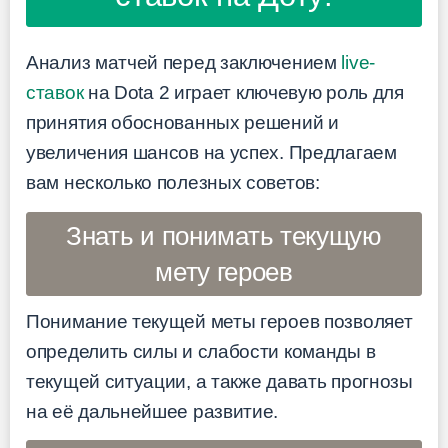
Анализ матчей перед заключением
live-
ставок
на Dota 2 играет ключевую роль для
принятия обоснованных решений и
увеличения шансов на успех. Предлагаем
вам несколько полезных советов:
Знать и понимать текущую
мету героев
Понимание текущей меты героев позволяет
определить силы и слабости команды в
текущей ситуации, а также давать прогнозы
на её дальнейшее развитие.