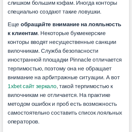
слишком большим кэфам. Иногда конторы
специально создают такие ловушки.
Еще
обращайте внимание на лояльность
к клиентам
. Некоторые букмекерские
конторы вводят несущественные санкции
вилочникам. Служба безопасности
иностранной площадки Pinnacle отличается
терпимостью, поэтому она не обращает
внимание на арбитражные ситуации. А вот
1xbet сайт зеркало
, такой терпимостью к
вилочникам не отличается. На практике
методом ошибок и проб есть возможность
самостоятельно составить список лояльных
операторов.