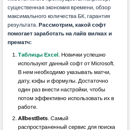
существенная экономия времени, обзор
максимального количества БК, гарантия
результата.
Рассмотрим, какой софт
помогает заработать на лайв вилках и
прематч:
Таблицы Excel
. Новички успешно
используют данный софт от Microsoft.
В нем необходимо указывать матчи,
дату, кэфы и формулы. Достаточно
один раз внести настройки, чтобы
потом эффективно использовать их в
работе.
AllbestBets
. Самый
распространенный сервис для поиска