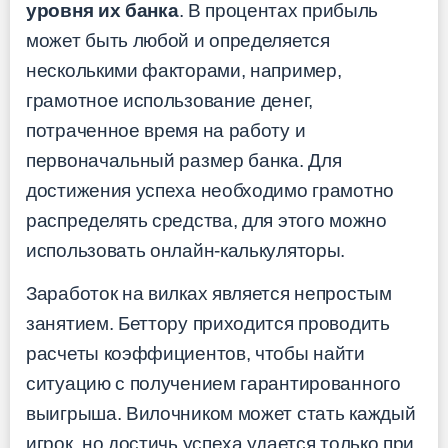
уровня их банка
. В процентах прибыль
может быть любой и определяется
несколькими факторами, например,
грамотное использование денег,
потраченное время на работу и
первоначальный размер банка. Для
достижения успеха необходимо грамотно
распределять средства, для этого можно
использовать онлайн-калькуляторы.
Заработок на вилках является непростым
занятием. Беттору приходится проводить
расчеты коэффициентов, чтобы найти
ситуацию с получением гарантированного
выигрыша. Вилочником может стать каждый
игрок, но достичь успеха удается только при