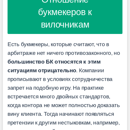
букмекеров к
вилочникам
Есть букмекеры, которые считают, что в
арбитраже нет ничего противозаконного, но
большинство БК относятся к этим
ситуациям отрицательно
. Компании
прописывают в условиях сотрудничества
запрет на подобную игру. На практике
встречается много двойных стандартов,
когда контора не может полностью доказать
вину клиента. Тогда начинают появляться
претензии к другим нестыковкам, например,