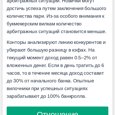
арбитражных ситуаций. Новички могут
достичь успеха путем заключения большого
количества пари. Из-за особого внимания к
букмекерским вилкам количество
арбитражных ситуаций становится меньше.
Конторы анализируют линию конкурентов и
убирают большую разницу в кэфах. На
текущий момент доход равен 0.5–2% от
вложенных денег. Если в день тратить до 6
часов, то в течение месяца доход составит
до 30% от начального банка. Опытные
вилочники при успешных ситуациях
зарабатывают до 100% банкролла.
Отношение