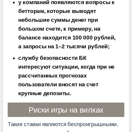
у компаний появляются вопросы к
бетторам, которые выводят
небольшие суммы денег при
большом счете, к примеру, на
балансе находится 100 000 рублей,
а запросы на 1–2 тысячи рублей;
службу безопасности БК
интересуют ситуации, когда при не
рассчитанных прогнозах
пользователи вносят на счет
крупные депозиты.
Риски игры на вилках
Такие ставки являются беспроигрышными,