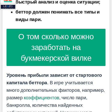
быстрый анализ и оценка ситуации;
беттор должен понимать все типы и
виды пари.
О том сколько можно
заработать на
букмекерской вилке
Уровень прибыли зависит от стартового
капитала беттора
. В игре учитывается
много дополнительных факторов, например,
размер
коэффициентов
, число пари,
банкролла, количества найденных