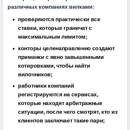
различных компаниях вилками:
проверяются практически все
ставки, которые граничат с
максимальным лимитом;
конторы целенаправленно создают
приманки с явно завышенными
котировками, чтобы найти
вилочников;
работники компаний
регистрируются на сервисах,
которые находят арбитражные
ситуации, после чего смотрят, кто из
клиентов заключает такие пари;