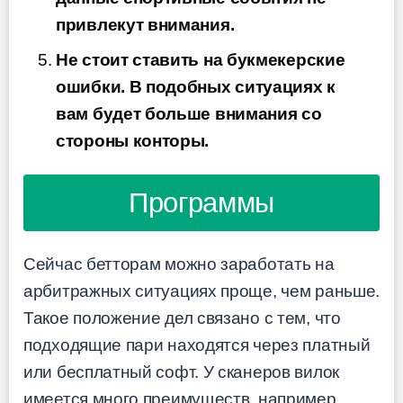
привлекут внимания.
Не стоит ставить на букмекерские
ошибки. В подобных ситуациях к
вам будет больше внимания со
стороны конторы.
Программы
Сейчас бетторам можно заработать на
арбитражных ситуациях проще, чем раньше.
Такое положение дел связано с тем, что
подходящие пари находятся через платный
или бесплатный софт. У сканеров вилок
имеется много преимуществ, например,