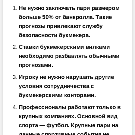
Не нужно заключать пари размером
больше 50% от банкролла. Такие
прогнозы привлекают службу
безопасности букмекера.
Ставки букмекерскими вилками
необходимо разбавлять обычными
прогнозами.
Игроку не нужно нарушать другие
условия сотрудничества с
букмекерскими конторами.
Профессионалы работают только в
крупных компаниях. Основной вид
спорта — футбол. Крупные пари на
данные спортивные события не