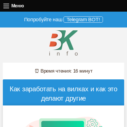
Меню
Меню
Попробуйте наш
Telegram BOT!
⏰ Время чтения: 16 минут
Как заработать на вилках и как это
делают другие