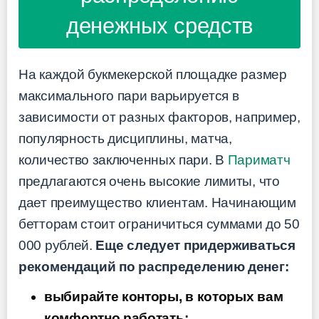
денежных средств
На каждой букмекерской площадке размер
максимального пари варьируется в
зависимости от разных факторов, например,
популярность дисциплины, матча,
количество заключенных пари. В
Париматч
предлагаются очень высокие лимиты, что
дает преимущество клиентам. Начинающим
бетторам стоит ограничиться суммами до 50
000 рублей.
Еще следует придерживаться
рекомендаций по распределению денег:
выбирайте конторы, в которых вам
комфортно работать;