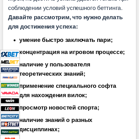
соблюдении условий успешного беттинга.
Давайте рассмотрим, что нужно делать
для достижения успеха:
умение быстро заключать пари;
концентрация на игровом процессе;
наличие у пользователя
теоретических знаний;
применение специального софта
для нахождения вилок;
просмотр новостей спорта;
наличие знаний о разных
дисциплинах;