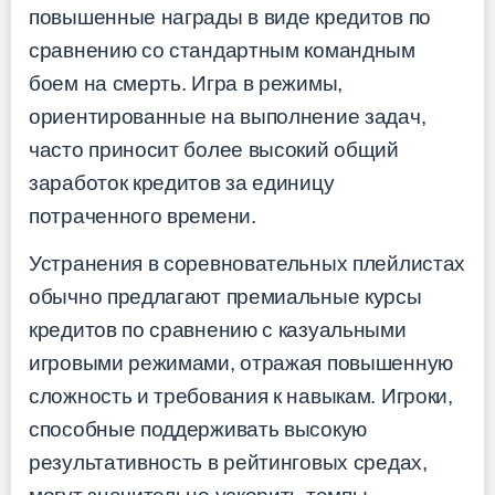
повышенные награды в виде кредитов по
сравнению со стандартным командным
боем на смерть. Игра в режимы,
ориентированные на выполнение задач,
часто приносит более высокий общий
заработок кредитов за единицу
потраченного времени.
Устранения в соревновательных плейлистах
обычно предлагают премиальные курсы
кредитов по сравнению с казуальными
игровыми режимами, отражая повышенную
сложность и требования к навыкам. Игроки,
способные поддерживать высокую
результативность в рейтинговых средах,