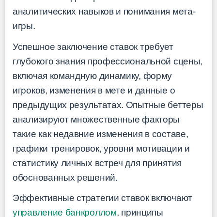
аналитических навыков и понимания мета-
игры.
Успешное заключение ставок требует
глубокого знания профессиональной сцены,
включая командную динамику, форму
игроков, изменения в мете и данные о
предыдущих результатах. Опытные беттеры
анализируют множественные факторы
такие как недавние изменения в составе,
графики тренировок, уровни мотивации и
статистику личных встреч для принятия
обоснованных решений.
Эффективные стратегии ставок включают
управление банкроллом
, принципы