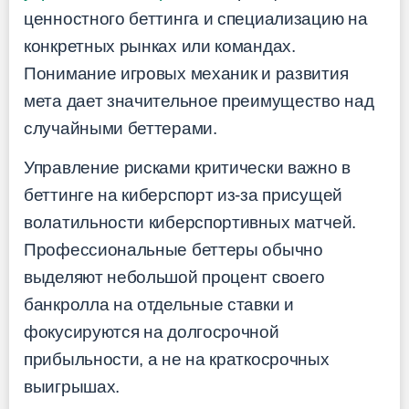
ценностного беттинга и специализацию на
конкретных рынках или командах.
Понимание игровых механик и развития
мета дает значительное преимущество над
случайными беттерами.
Управление рисками критически важно в
беттинге на киберспорт из-за присущей
волатильности киберспортивных матчей.
Профессиональные беттеры обычно
выделяют небольшой процент своего
банкролла на отдельные ставки и
фокусируются на долгосрочной
прибыльности, а не на краткосрочных
выигрышах.