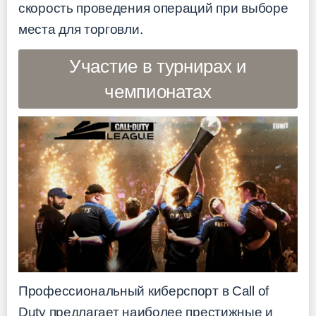
скорость проведения операций при выборе
места для торговли.
Участие в турнирах и
чемпионатах
Профессиональный киберспорт в Call of
Duty предлагает наиболее престижные и