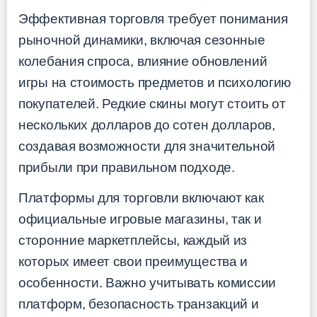
Эффективная торговля требует понимания
рыночной динамики, включая сезонные
колебания спроса, влияние обновлений
игры на стоимость предметов и психологию
покупателей. Редкие скины могут стоить от
нескольких долларов до сотен долларов,
создавая возможности для значительной
прибыли при правильном подходе.
Платформы для торговли включают как
официальные игровые магазины, так и
сторонние маркетплейсы, каждый из
которых имеет свои преимущества и
особенности. Важно учитывать комиссии
платформ, безопасность транзакций и