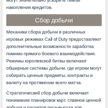
могут значительно ускорить темпы
накопления кредитов.
Сбор добычи
Механики сбора добычи в различных
игровых режимах Call of Duty предоставляют
дополнительные возможности заработка
помимо прямого боевого взаимодействия.
Режимы королевской битвы включают
обширные системы добычи, где игроки могут
собирать ценные предметы, контракты и
валюту на протяжении всего матча.
Стратегический сбор добычи включает
понимание планировок карт, спавнов ценной
добычи и расчетов риск-выгода для