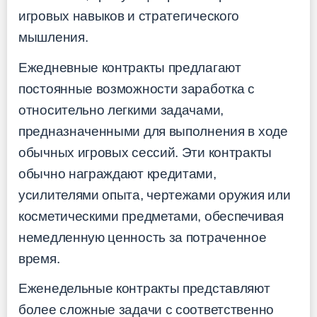
игровых навыков и стратегического
мышления.
Ежедневные контракты предлагают
постоянные возможности заработка с
относительно легкими задачами,
предназначенными для выполнения в ходе
обычных игровых сессий. Эти контракты
обычно награждают кредитами,
усилителями опыта, чертежами оружия или
косметическими предметами, обеспечивая
немедленную ценность за потраченное
время.
Еженедельные контракты представляют
более сложные задачи с соответственно