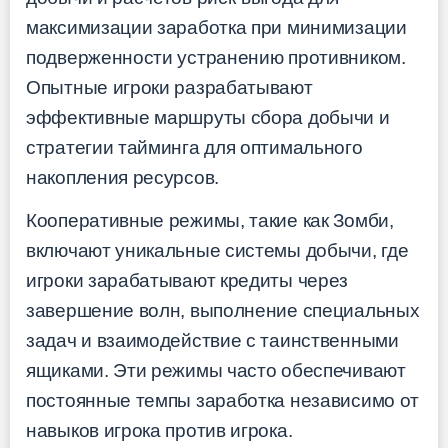
максимизации заработка при минимизации
подверженности устранению противником.
Опытные игроки разрабатывают
эффективные маршруты сбора добычи и
стратегии тайминга для оптимального
накопления ресурсов.
Кооперативные режимы, такие как Зомби,
включают уникальные системы добычи, где
игроки зарабатывают кредиты через
завершение волн, выполнение специальных
задач и взаимодействие с таинственными
ящиками. Эти режимы часто обеспечивают
постоянные темпы заработка независимо от
навыков игрока против игрока.