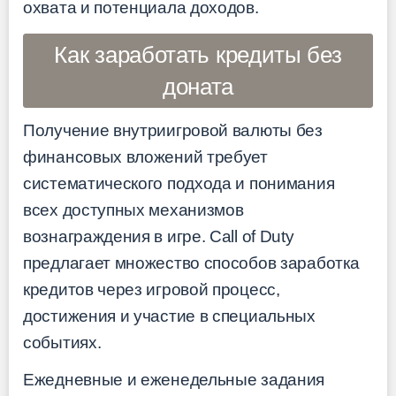
охвата и потенциала доходов.
Как заработать кредиты без
доната
Получение внутриигровой валюты без
финансовых вложений требует
систематического подхода и понимания
всех доступных механизмов
вознаграждения в игре. Call of Duty
предлагает множество способов заработка
кредитов через игровой процесс,
достижения и участие в специальных
событиях.
Ежедневные и еженедельные задания