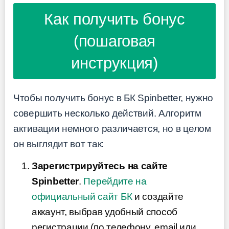
Как получить бонус
(пошаговая
инструкция)
Чтобы получить бонус в БК Spinbetter, нужно
совершить несколько действий. Алгоритм
активации немного различается, но в целом
он выглядит вот так:
Зарегистрируйтесь на сайте
Spinbetter
.
Перейдите на
официальный сайт БК
и создайте
аккаунт, выбрав удобный способ
регистрации (по телефону, email или