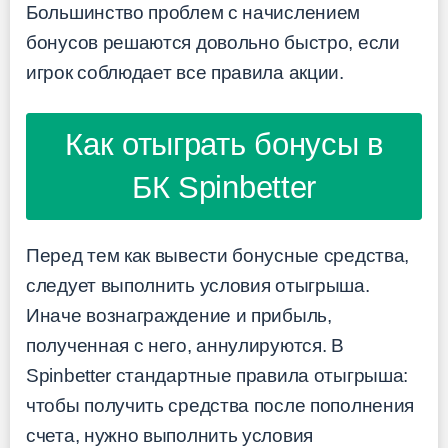
Большинство проблем с начислением
бонусов решаются довольно быстро, если
игрок соблюдает все правила акции.
Как отыграть бонусы в
БК Spinbetter
Перед тем как вывести бонусные средства,
следует выполнить условия отыгрыша.
Иначе вознаграждение и прибыль,
полученная с него, аннулируются. В
Spinbetter стандартные правила отыгрыша:
чтобы получить средства после пополнения
счета, нужно выполнить условия