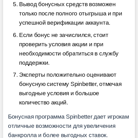
Вывод бонусных средств возможен
только после полного отыгрыша и при
успешной верификации аккаунта.
Если бонус не зачислился, стоит
проверить условия акции и при
необходимости обратиться в службу
поддержки.
Эксперты положительно оценивают
бонусную систему Spinbetter, отмечая
выгодные условия и большое
количество акций.
Бонусная программа Spinbetter дает игрокам
отличные возможности для увеличения
банкролла и более выгодных ставок.