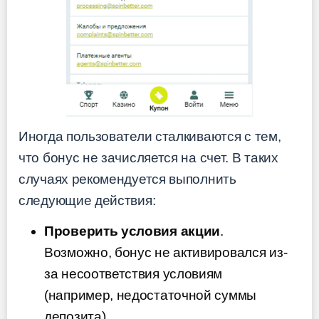
Иногда пользователи сталкиваются с тем,
что бонус не зачисляется на счет. В таких
случаях рекомендуется выполнить
следующие действия:
Проверить условия акции
.
Возможно, бонус не активировался из-
за несоответствия условиям
(например, недостаточной суммы
депозита).