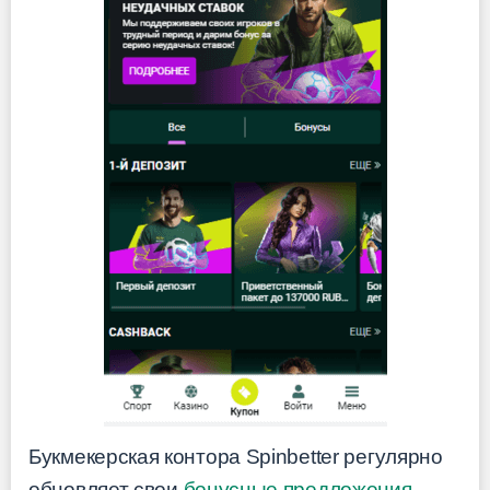
Букмекерская контора Spinbetter регулярно
обновляет свои
бонусные предложения
,