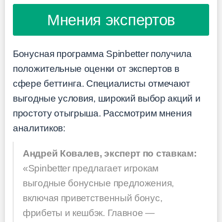
Мнения экспертов
Бонусная программа Spinbetter получила
положительные оценки от экспертов в
сфере беттинга. Специалисты отмечают
выгодные условия, широкий выбор акций и
простоту отыгрыша. Рассмотрим мнения
аналитиков:
Андрей Ковалев, эксперт по ставкам:
«Spinbetter предлагает игрокам
выгодные бонусные предложения,
включая приветственный бонус,
фрибеты и кешбэк. Главное —