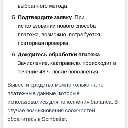
выбранного метода.
Подтвердите заявку
. При
использовании нового способа
платежа, возможно, потребуется
повторная проверка.
Дождитесь обработки платежа
.
Зачисление, как правило, происходит в
течение 48 ч. после пополнения.
Вывести средства можно только на те
платежные данные, которые
использовались для пополнения баланса. В
случае возникновения сложностей,
обратитесь в Spinbetter.