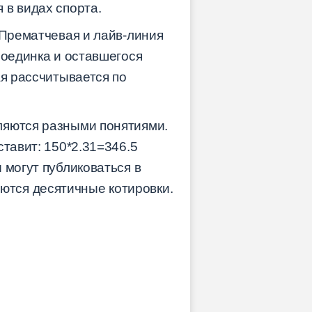
 в видах спорта.
 Прематчевая и лайв-линия
поединка и оставшегося
ая рассчитывается по
ляются разными понятиями.
тавит: 150*2.31=346.5
 могут публиковаться в
тся десятичные котировки.