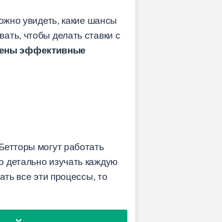
можно увидеть, какие шансы
ать, чтобы делать ставки с
роены эффективные
Бетторы могут работать
о детально изучать каждую
ать все эти процессы, то