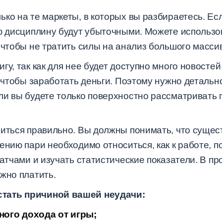
ко на те маркеты, в которых вы разбираетесь. Ес
ую дисциплину будут убыточными. Можете использо
 чтобы не тратить силы на анализ большого масси
у, так как для нее будет доступно много новостей
, чтобы заработать деньги. Поэтому нужно деталь
ли вы будете только поверхностно рассматривать п
иться правильно. Вы должны понимать, что сущест
ению пари необходимо относиться, как к работе, п
матчами и изучать статистические показатели. В пр
жно платить.
тать причиной вашей неудачи:
ного дохода от игры;