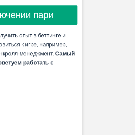
лючении пари
олучить опыт в беттинге и
виться к игре, например,
анкролл-менеджмент.
Самый
оветуем работать с