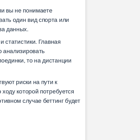
ли вы не понимаете
вать один вид спорта или
ва данных.
 и статистики. Главная
но анализировать
оединки, то на дистанции
вуют риски на пути к
о ходу которой потребуется
отивном случае беттинг будет