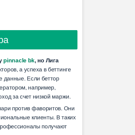
ра
 у
pinnacle bk
, но Лига
торов, а успеха в беттинге
е данные. Если беттор
ератором, например,
ход за счет низкой маржи.
пари против фаворитов. Они
сиональные клиенты. В таких
. Профессионалы получают