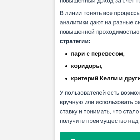
повышенный доход за счет то
В линии понять все процессы
аналитики дают на разные с
повышенной проходимостью
стратегии:
пари с перевесом,
коридоры,
критерий Келли и други
У пользователей есть возмо
вручную или использовать р
ставку и понимать, что стал
получите преимущество над 