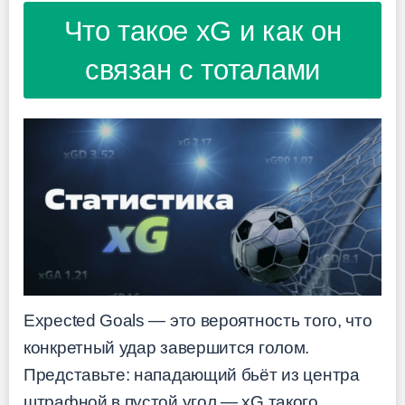
Что такое xG и как он
связан с тоталами
Expected Goals — это вероятность того, что
конкретный удар завершится голом.
Представьте: нападающий бьёт из центра
штрафной в пустой угол — xG такого