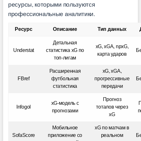
ресурсы, которыми пользуются
профессиональные аналитики.
Ресурс
Описание
Тип данных
Детальная
xG, xGA, npxG,
Understat
статистика xG по
Б
карта ударов
топ-лигам
Расширенная
xG, xGA,
FBref
футбольная
прогрессивные
Б
статистика
передачи
Прогноз
xG-модель с
Infogol
тоталов через
прогнозами
п
xG
Мобильное
xG по матчам в
SofaScore
приложение со
реальном
Б