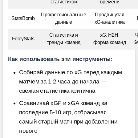
статистикой
времени
Профессиональные
Продвинутая
StatsBomb
данные
xG-аналитика
Статистика и
xG, H2H,
Ч
FootyStats
тренды команд
форма команд
б
Как использовать эти инструменты:
Собирай данные по xG перед каждым
матчем за 1-2 часа до начала —
свежая статистика критична
Сравнивай xGF и xGA команд за
последние 5-10 игр, отбрасывая
самый старый матч при добавлении
нового