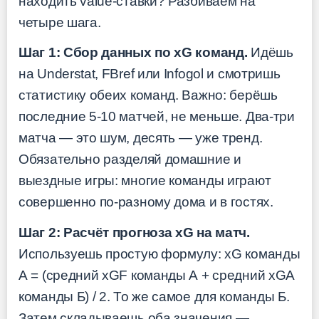
находить value-ставки? Разбиваем на
четыре шага.
Шаг 1: Сбор данных по xG команд.
Идёшь
на Understat, FBref или Infogol и смотришь
статистику обеих команд. Важно: берёшь
последние 5-10 матчей, не меньше. Два-три
матча — это шум, десять — уже тренд.
Обязательно разделяй домашние и
выездные игры: многие команды играют
совершенно по-разному дома и в гостях.
Шаг 2: Расчёт прогноза xG на матч.
Используешь простую формулу: xG команды
А = (средний xGF команды А + средний xGA
команды Б) / 2. То же самое для команды Б.
Затем складываешь оба значения —