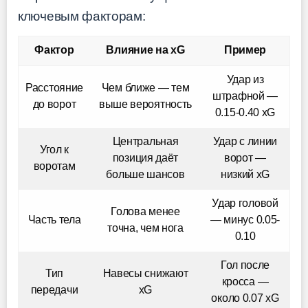
ключевым факторам:
Фактор
Влияние на xG
Пример
Удар из
Расстояние
Чем ближе — тем
штрафной —
до ворот
выше вероятность
0.15-0.40 xG
Центральная
Удар с линии
Угол к
позиция даёт
ворот —
воротам
больше шансов
низкий xG
Удар головой
Голова менее
Часть тела
— минус 0.05-
точна, чем нога
0.10
Гол после
Тип
Навесы снижают
кросса —
передачи
xG
около 0.07 xG