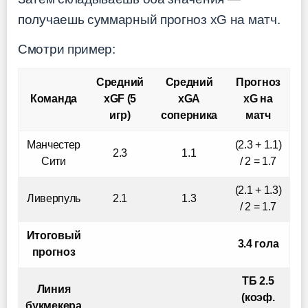
получаешь суммарный прогноз xG на матч.
Смотри пример:
Средний
Средний
Прогноз
Команда
xGF (5
xGA
xG на
игр)
соперника
матч
Манчестер
(2.3 + 1.1)
2.3
1.1
Сити
/ 2 = 1.7
(2.1 + 1.3)
Ливерпуль
2.1
1.3
/ 2 = 1.7
Итоговый
3.4 гола
прогноз
ТБ 2.5
Линия
(коэф.
букмекера