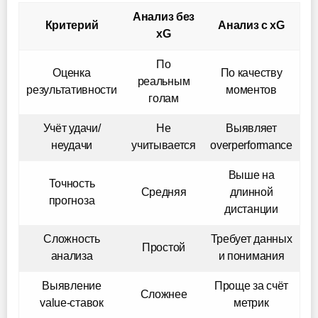
Анализ без
Критерий
Анализ с xG
xG
По
Оценка
По качеству
реальным
результативности
моментов
голам
Учёт удачи/
Не
Выявляет
неудачи
учитывается
overperformance
Выше на
Точность
Средняя
длинной
прогноза
дистанции
Сложность
Требует данных
Простой
анализа
и понимания
Выявление
Проще за счёт
Сложнее
value-ставок
метрик