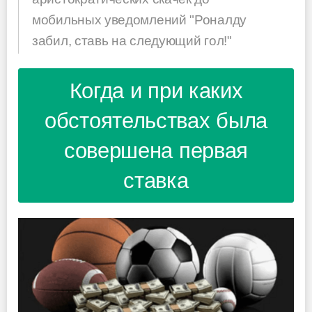
мобильных уведомлений "Роналду
забил, ставь на следующий гол!"
Когда и при каких
обстоятельствах была
совершена первая
ставка