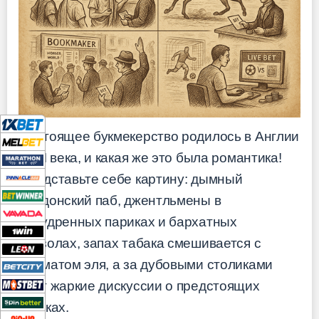
Настоящее букмекерство родилось в Англии
XVIII века, и какая же это была романтика!
Представьте себе картину: дымный
лондонский паб, джентльмены в
напудренных париках и бархатных
камзолах, запах табака смешивается с
ароматом эля, а за дубовыми столиками
идут жаркие дискуссии о предстоящих
скачках.