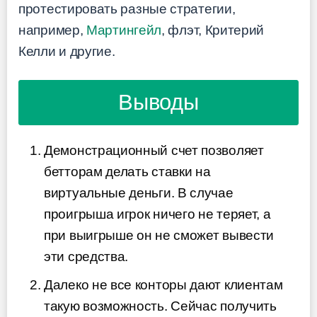
протестировать разные стратегии,
например,
Мартингейл
, флэт, Критерий
Келли и другие.
Выводы
Демонстрационный счет позволяет
бетторам делать ставки на
виртуальные деньги. В случае
проигрыша игрок ничего не теряет, а
при выигрыше он не сможет вывести
эти средства.
Далеко не все конторы дают клиентам
такую возможность. Сейчас получить