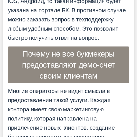
iOS, Андроид, то такая информация будет
указана на портале БК. В противном случае
можно заказать вопрос в техподдержку
любым удобным способом. Это позволит
быстро получить ответ на вопрос.
Почему не все букмекеры
предоставляют демо-счет
своим клиентам
Многие операторы не видят смысла в
предоставлении такой услуги. Каждая
контора имеет свою маркетинговую
политику, которая направлена на
привлечение новых клиентов, создание
бонусных программ для поощрения