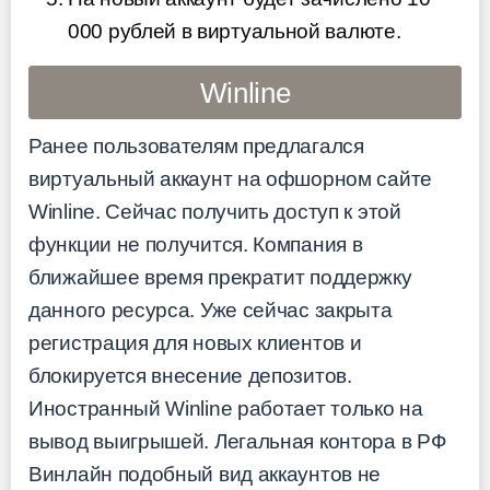
000 рублей в виртуальной валюте.
Winline
Ранее пользователям предлагался
виртуальный аккаунт на офшорном сайте
Winline. Сейчас получить доступ к этой
функции не получится. Компания в
ближайшее время прекратит поддержку
данного ресурса. Уже сейчас закрыта
регистрация для новых клиентов и
блокируется внесение депозитов.
Иностранный Winline работает только на
вывод выигрышей. Легальная контора в РФ
Винлайн подобный вид аккаунтов не