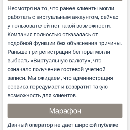
Несмотря на то, что ранее клиенты могли
работать с виртуальным аккаунтом, сейчас
у пользователей нет такой возможности.
Компания полностью отказалась от
подобной функции без объяснения причины.
Раньше при регистрации бетторы могли
выбрать «Виртуальную валюту», что
означало получение гостевой учетной
записи. Мы ожидаем, что администрация
сервиса передумает и возвратит такую
возможность для клиентов.
Марафон
Данный оператор не дает широкой публике