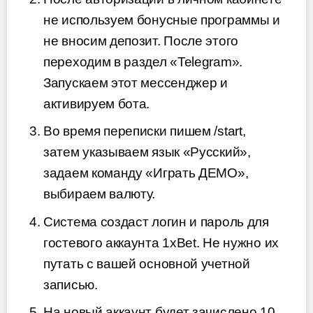
не используем бонусные программы и
не вносим депозит. После этого
переходим в раздел «Telegram».
Запускаем этот мессенджер и
активируем бота.
Во время переписки пишем /start,
затем указываем язык «Русский»,
задаем команду «Играть ДЕМО»,
выбираем валюту.
Система создаст логин и пароль для
гостевого аккаунта 1xBet. Не нужно их
путать с вашей основной учетной
записью.
На новый аккаунт будет зачислено 10