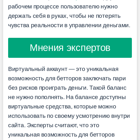
рабочем процессе пользователю нужно
держать себя в руках, чтобы не потерять
чувства реальности в управлении деньгами.
Мнения экспертов
Виртуальный аккаунт — это уникальная
возможность для бетторов заключать пари
без рисков проиграть деньги. Такой баланс
не нужно пополнять. На балансе доступны
виртуальные средства, которые можно
использовать по своему усмотрению внутри
сайта. Эксперты считают, что это
уникальная возможность для бетторов