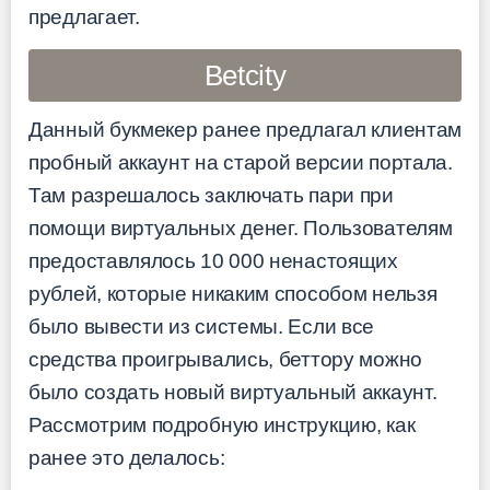
предлагает.
Betcity
Данный букмекер ранее предлагал клиентам
пробный аккаунт на старой версии портала.
Там разрешалось заключать пари при
помощи виртуальных денег. Пользователям
предоставлялось 10 000 ненастоящих
рублей, которые никаким способом нельзя
было вывести из системы. Если все
средства проигрывались, беттору можно
было создать новый виртуальный аккаунт.
Рассмотрим подробную инструкцию, как
ранее это делалось: