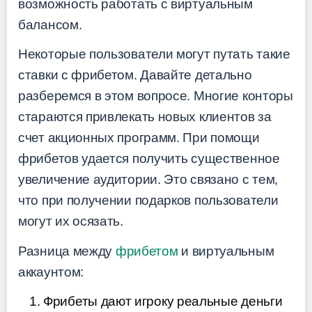
возможность работать с виртуальным
балансом.
Некоторые пользователи могут путать такие
ставки с фрибетом. Давайте детально
разберемся в этом вопросе. Многие конторы
стараются привлекать новых клиентов за
счет акционных программ. При помощи
фрибетов удается получить существенное
увеличение аудитории. Это связано с тем,
что при получении подарков пользователи
могут их осязать.
Разница между
фрибетом
и виртуальным
аккаунтом:
Фрибеты дают игроку реальные деньги