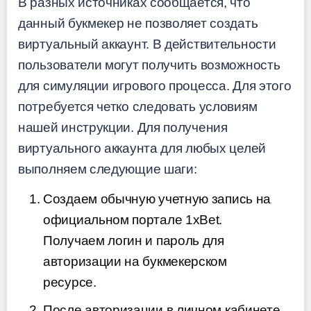
В разных источниках сообщается, что
данный букмекер не позволяет создать
виртуальный аккаунт. В действительности
пользователи могут получить возможность
для симуляции игрового процесса. Для этого
потребуется четко следовать условиям
нашей инструкции. Для получения
виртуального аккаунта для любых целей
выполняем следующие шаги:
Создаем обычную учетную запись на
официальном портале 1xBet.
Получаем логин и пароль для
авторизации на букмекерском
ресурсе.
После авторизации в личном кабинете