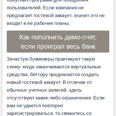
пользователей. Если компания не
предлагает гостевой аккаунт, значит это не
входит в ее рабочие планы.
Как пополнить демо-счет,
если проиграл весь банк
Зачастую букмекеры практикуют такую
схему: когда заканчиваются виртуальные
средства, беттору предлагается создать
новый гостевой аккаунт. В отличие от
обычных учетных записей, здесь
отсутствуют какие-либо ограничения. Если
вам не удается повторно
зарегистрироваться, то свяжитесь со