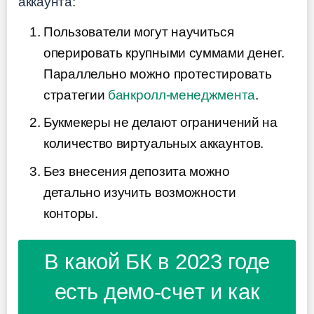
аккаунта:
Пользователи могут научиться
оперировать крупными суммами денег.
Параллельно можно протестировать
стратегии
банкролл-менеджмента
.
Букмекеры не делают ограничений на
количество виртуальных аккаунтов.
Без внесения депозита можно
детально изучить возможности
конторы.
В какой БК в 2023 годе
есть демо-счeт и как