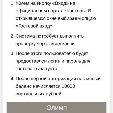
Жмем на кнопку «Вход» на
официальном портале конторы. В
открывшемся окне выбираем опцию
«Гостевой вход».
Система потребует выполнить
проверку через ввод капчи.
После этого пользователю будет
предоставлен логин и пароль для
гостевого аккаунта.
После первой авторизации на личный
баланс начисляется 10000
виртуальных рублей.
Олимп