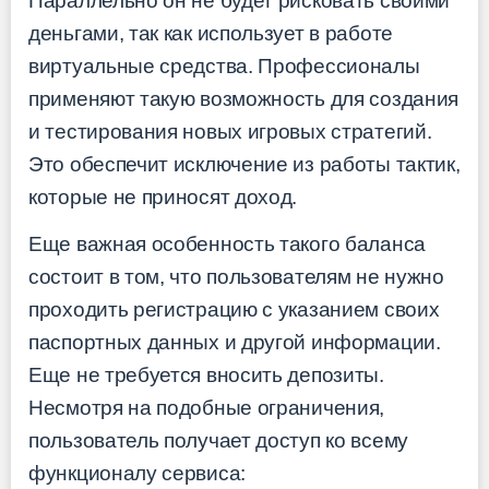
Параллельно он не будет рисковать своими
деньгами, так как использует в работе
виртуальные средства. Профессионалы
применяют такую возможность для создания
и тестирования новых игровых стратегий.
Это обеспечит исключение из работы тактик,
которые не приносят доход.
Еще важная особенность такого баланса
состоит в том, что пользователям не нужно
проходить регистрацию с указанием своих
паспортных данных и другой информации.
Еще не требуется вносить депозиты.
Несмотря на подобные ограничения,
пользователь получает доступ ко всему
функционалу сервиса: