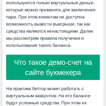
используются только виртуальные деньги,
которые можно применять для заключения
пари. При этом клиентам не доступна
возможность вывести выигрыши, так как
средства являются ненастоящими. Далее
мы рассмотрим правила получения и
использования такого баланса.
Что такое демо-счет на
сайте букмекера
На практике беттор может работать с
виртуальным аккаунтом. На его балансе
будут условные средства. При этом их