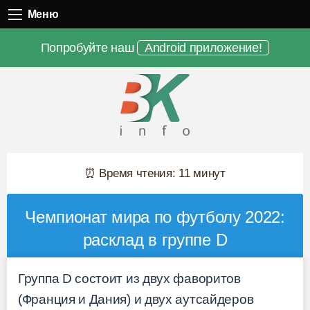
Меню
Меню
Попробуйте наш
Android приложение!
⏰ Время чтения: 11 минут
Чемпионат мира по футболу 2022:
расклад в группе D
Группа D состоит из двух фаворитов
(Франция и Дания) и двух аутсайдеров