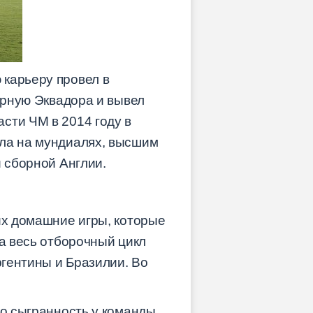
 карьеру провел в
борную Эквадора и вывел
сти ЧМ в 2014 году в
ала на мундиалях, высшим
и сборной Англии.
их домашние игры, которые
За весь отборочный цикл
ргентины и Бразилии. Во
но сыгранность у команды