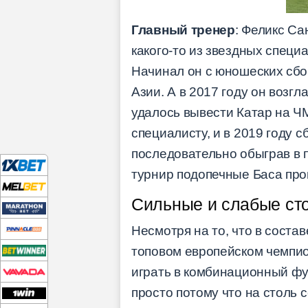
Главный тренер
: Феликс Са
какого-то из звездных специ
Начинал он с юношеских сбор
Азии. А в 2017 году он возг
удалось вывести Катар на Ч
специалисту, и в 2019 году 
последовательно обыграв в
турнир подопечные Баса проп
Сильные и слабые ст
Несмотря на то, что в соста
топовом европейском чемпио
играть в комбинационный фут
просто потому что на столь 