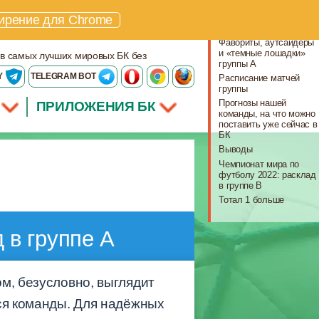
Что важно знать
ирение для Chrome
Участники группы A
Фавориты, аутсайдеры
и «темные лошадки»
 в самых лучших мировых БК без
группы A
Y
TELEGRAM BOT
Расписание матчей
группы
Прогнозы нашей
ПРИЛОЖЕНИЯ БК
команды, на что можно
поставить уже сейчас в
БК
Выводы
Чемпионат мира по
футболу 2022: расклад
в группе B
Тотал 1 больше
 в группе A
м, безусловно, выглядит
еся команды. Для надёжных