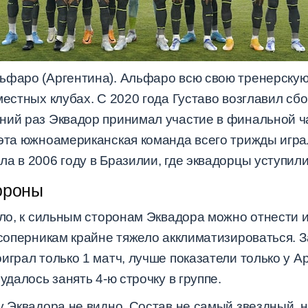
льфаро (Аргентина). Альфаро всю свою тренерскую
местных клубах. С 2020 года Густаво возглавил с
ний раз Эквадор принимал участие в финальной ча
 эта южноамериканская команда всего трижды игр
а в 2006 году в Бразилии, где эквадорцы уступил
ороны
ало, к сильным сторонам Эквадора можно отнести 
 соперникам крайне тяжело акклиматизироваться. 
играл только 1 матч, лучше показатели только у А
удалось занять 4-ю строчку в группе.
у Эквадора не видно. Состав не самый звездный, 