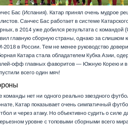
нчес Бас (Испания). Катар принял очень мудрое ре
алистов. Санчес Бас работает в системе Катарског
ных, в 2014 уже добился результата с командой (
лавил главную сборную страны, однако за слишком 
М-2018 в России. Тем не менее руководство довер
сборная Катара стала обладателем Кубка Азии, одер
 плей-офф главных фаворитов — Южную Корею и в
устили всего один мяч!
ороны
ве команды нет ни одного реально звездного футбо
нате, Катар показывает очень симпатичный футбол
бол и через атаку. Но объективно судить о силе 
серьезном уровне с топовыми сборными всего мира