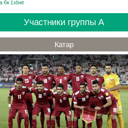
а бк 1xbet
Участники группы A
Катар