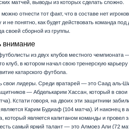
ских матчей, выводы из которых сделать сложно.
 можно отнести тот факт, что в составе нет игроко
 и не понятно, как будет действовать команда под
а своей сборной из группы.
ь внимание
футболисты из двух клубов местного чемпионата 
то клуб, в котором начал свою тренерскую карьеру
витие катарского футбола.
ь свои лидеры. Среди вратарей — это Саад аль-Ши
ащитников — Абделькарим Хассан, который в свои 
тча). Кстати говоря, на двоих эти защитники забил
вляется Карим Будиаф (104 матча). И наконец в а
, который является капитаном команды и провел з
 есть самый яркий талант — это Алмоез Али (72 ма