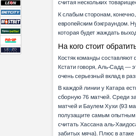
считая нескольких товарище
К слабым сторонам, конечно,
европейским бэкграундом. Ну
которая будет жаждать выход
На кого стоит обратит
Костяк команды составляют 
Кстати говоря, Аль-Садд — э
очень серьезный вклад в раз
В каждой линии у Катара ест
сборную 76 матчей. Среди з
матчей и Баулем Хухи (93 ма
полузащите самым опытным я
считать Хассана аль-Хаидоса
забитых мяча). Плюс в атаке