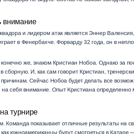
ь внимание
вадора и лидером атак является Эннер Валенсия, 
грает в Фенербахче. Форварду 32 года, он в непл
конечно же, знаком Кристиан Нобоа. Однако за по
в сборную. И, как сам говорит Кристиан, тренерск
м причинам. Сейчас Нобоа будет делать все возмо
 на себя внимание. Опыт Кристиана определенно 
на турнире
м. Команда показывает отличные результаты на с
 как южноамериканцы будут смотреться в Катаре —