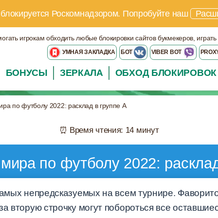
 блокируется Роскомнадзором.
Попробуйте наш
Расш
могать игрокам обходить любые блокировки сайтов букмекеров, играть
УМНАЯ ЗАКЛАДКА
БОТ
VIBER BOT
PROX
БОНУСЫ
ЗЕРКАЛА
ОБХОД БЛОКИРОВОК
ра по футболу 2022: расклад в группе A
⏰ Время чтения: 14 минут
мира по футболу 2022: расклад
самых непредсказуемых на всем турнире. Фаворито
 за вторую строчку могут побороться все оставши